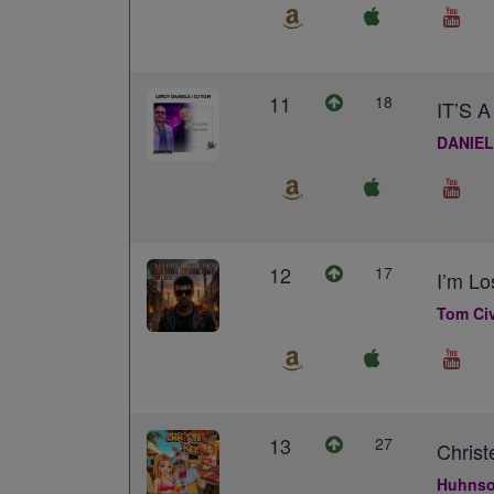
11
18
IT’S
DANIEL
12
17
I’m Lo
Tom Civ
13
27
Christ
Huhns