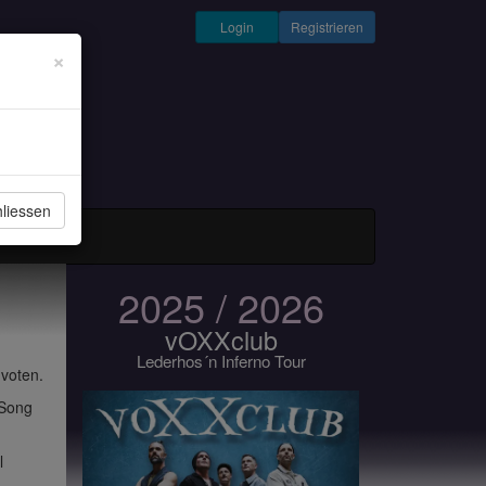
Login
Registrieren
×
liessen
und Musiker
2025 / 2026
vOXXclub
Lederhos´n Inferno Tour
 voten.
 Song
l