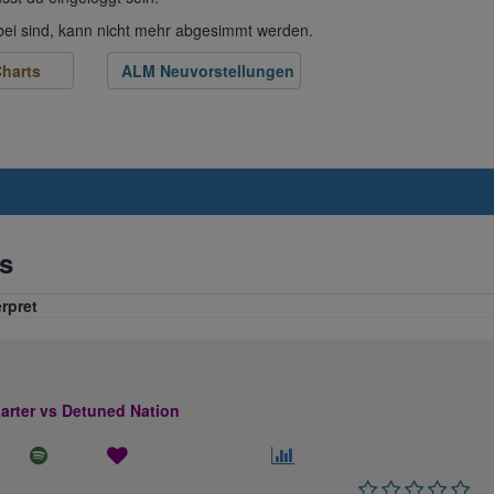
abei sind, kann nicht mehr abgesimmt werden.
harts
ALM Neuvorstellungen
s
erpret
rter vs Detuned Nation