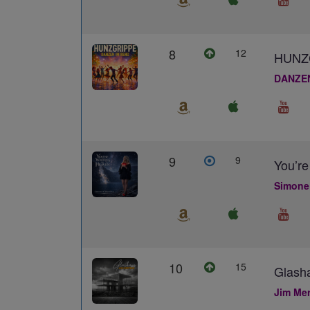
8
12
HUNZ
DANZE
9
9
You’re
Simone
10
15
Glash
Jim Me