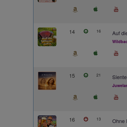
14
16
Auf di
Wildba
15
21
Siente
Juwela
16
13
Ohne D