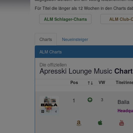
Für Titel die länger als 12 Wochen in den Charts d
ALM Schlager-Charts
ALM Club-C
Charts
Neueinsteiger
ALM Charts
Die offiziellen
Apresski Lounge Music
Chart
Pos
↑↓
VW
Titel/int
1
3
Baila
Headqua