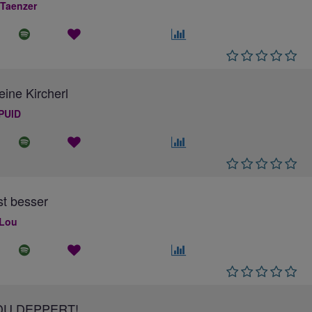
 Taenzer
eine Kircherl
PUID
ist besser
 Lou
DU DEPPERT!