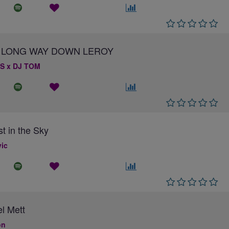
 A LONG WAY DOWN LEROY
S x DJ TOM
st in the Sky
ic
el Mett
on