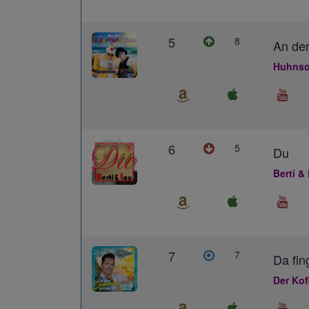
5
8
An der
Huhnso
6
5
Du
Berti &
7
7
Da fin
Der Kof