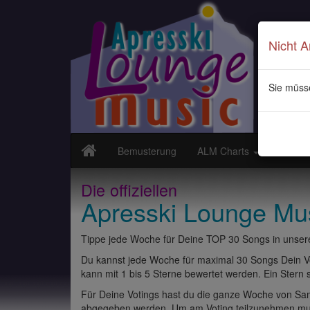
Nicht 
Sie müss
Bemusterung
ALM Charts
Neuvor
Die offiziellen
Apresski Lounge Mu
Tippe jede Woche für Deine TOP 30 Songs in unsere
Du kannst jede Woche für maximal 30 Songs Dein Vo
kann mit 1 bis 5 Sterne bewertet werden. Ein Stern st
Für Deine Votings hast du die ganze Woche von Sams
abgegeben werden. Um am Voting teilzunehmen muss