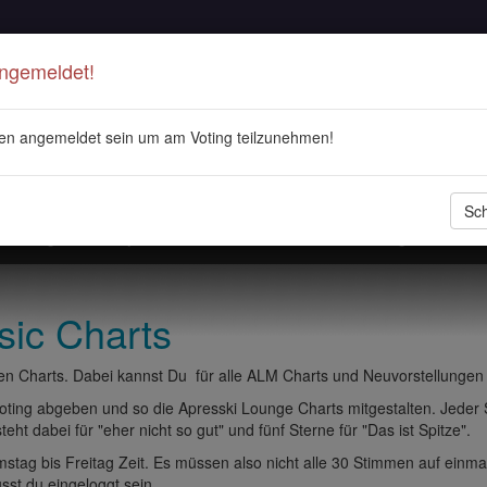
Angemeldet!
en angemeldet sein um am Voting teilzunehmen!
Sch
stellungen
Playlisten
ALM Radio
Veranstaltungen
DJ 
sic Charts
n Charts. Dabei kannst Du für alle ALM Charts und Neuvorstellungen
ting abgeben und so die Apresski Lounge Charts mitgestalten. Jeder
eht dabei für "eher nicht so gut" und fünf Sterne für "Das ist Spitze".
tag bis Freitag Zeit. Es müssen also nicht alle 30 Stimmen auf einma
t du eingeloggt sein.