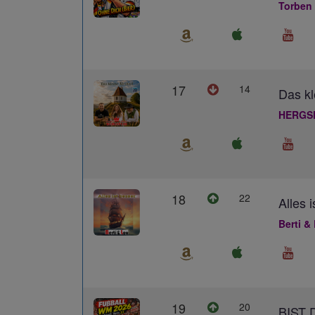
Torben
17
14
Das kl
HERGS
18
22
Alles 
Berti &
19
20
BIST 