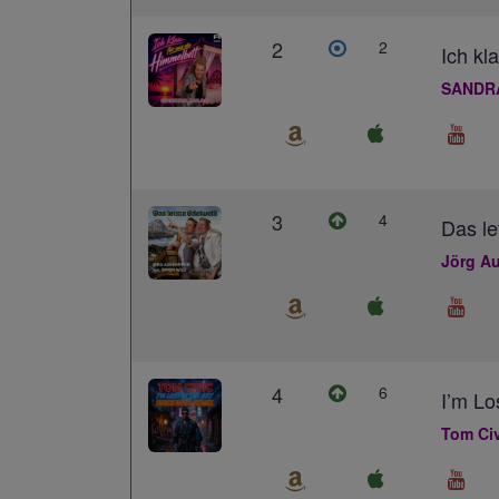
2
2
Ich kl
SANDR
3
4
Das le
Jörg Au
4
6
I’m L
Tom Civ