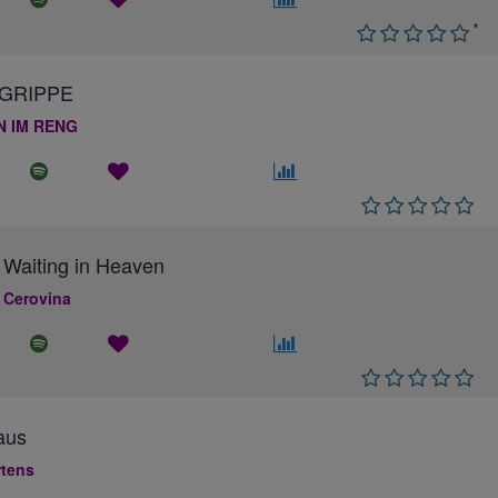
*
GRIPPE
N IM RENG
 Waiting in Heaven
 Cerovina
aus
rtens