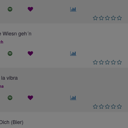
e Wiesn geh´n
ch
 la vibra
na
ich (Bier)