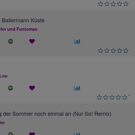
 Ballermann Küste
hn und Funtomas
 Lou
*
g der Sommer noch einmal an (Nur So! Remix)
ler