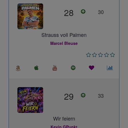
28
30
Strauss voll Palmen
Marcel Bleuse
29
33
Wir feiern
Kevin GPunkt