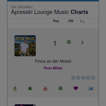
Die offiziellen
Apresski Lounge Music
Charts
Pos
VW
↑↓
1
3
Finca an der Mosel
Peter Milski