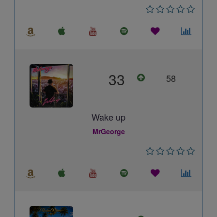
33
58
Wake up
MrGeorge