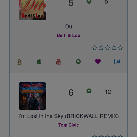
5
9
Du
Berti & Lou
6
12
I’m Lost in the Sky (BRICKWALL REMIX)
Tom Civic