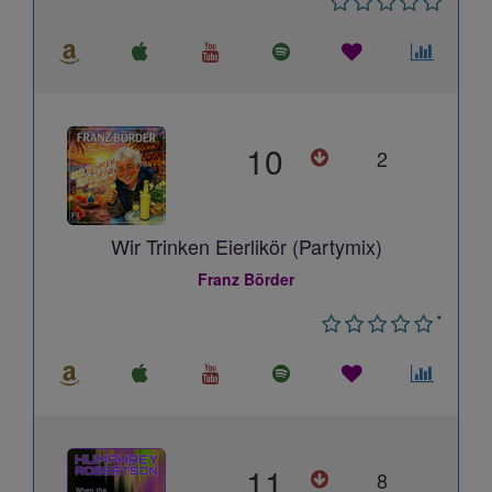
10
2
Wir Trinken Eierlikör (Partymix)
Franz Börder
*
11
8