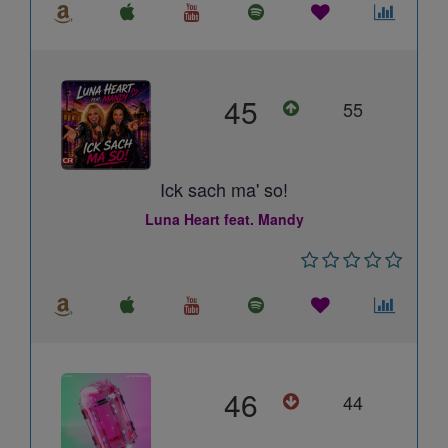
45
55
Ick sach ma' so!
Luna Heart feat. Mandy
46
44