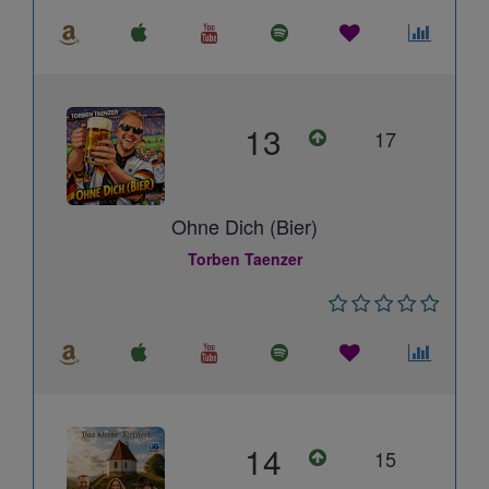
13
17
Ohne Dich (Bier)
Torben Taenzer
14
15