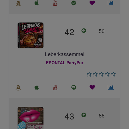
42
50
Leberkassemmel
FRONTAL PartyPur
43
86