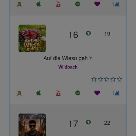
16
19
Auf die Wiesn geh´n
Wildbach
17
22