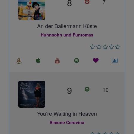
8
7
An der Ballermann Küste
Huhnsohn und Funtomas
9
10
You’re Waiting in Heaven
Simone Cerovina