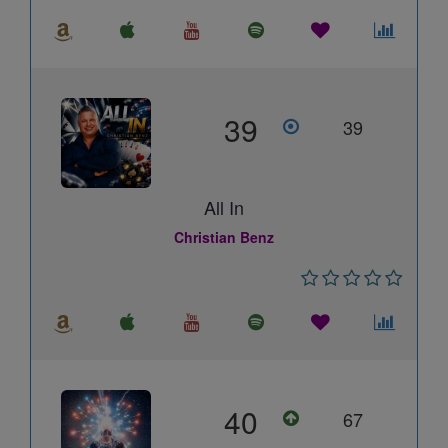
39
39
All In
Christian Benz
40
67