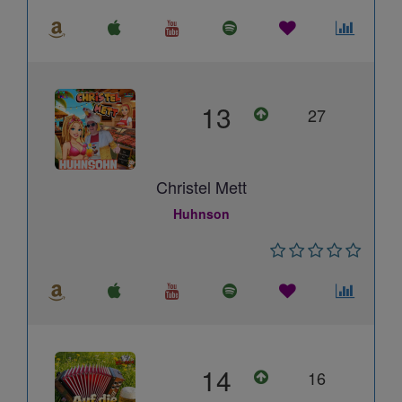
13
27
Christel Mett
Huhnson
14
16