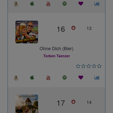
16
13
Ohne Dich (Bier)
Torben Taenzer
17
14