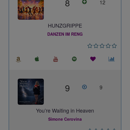
8
12
HUNZGRIPPE
DANZEN IM RENG
9
9
You’re Waiting in Heaven
Simone Cerovina