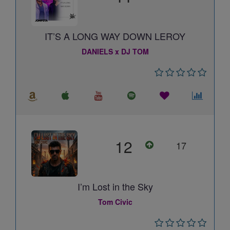
IT’S A LONG WAY DOWN LEROY
DANIELS x DJ TOM
12
17
I’m Lost in the Sky
Tom Civic