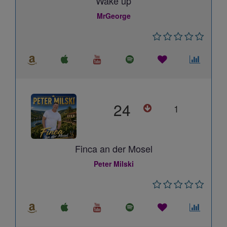
Wake up
MrGeorge
24
1
Finca an der Mosel
Peter Milski