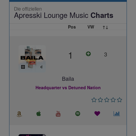
Die offiziellen
Apresski Lounge Music
Charts
Pos
VW
↑↓
1
3
Baila
Headquarter vs Detuned Nation