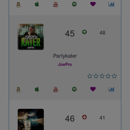
45
48
Partykater
JoePro
46
41