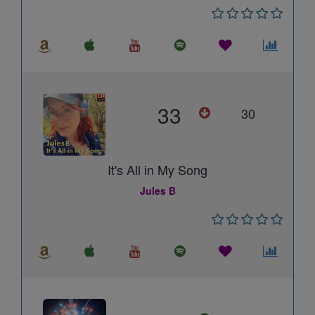
33
30
It's All in My Song
Jules B