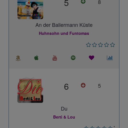
5
8
An der Ballermann Küste
Huhnsohn und Funtomas
6
5
Du
Berti & Lou
*