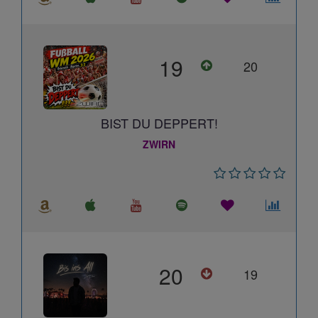
19
20
BIST DU DEPPERT!
ZWIRN
20
19