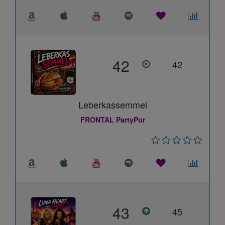
42
42
Leberkassemmel
FRONTAL PartyPur
43
45