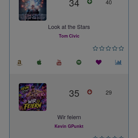
34
40
Look at the Stars
Tom Civic
35
29
Wir feiern
Kevin GPunkt