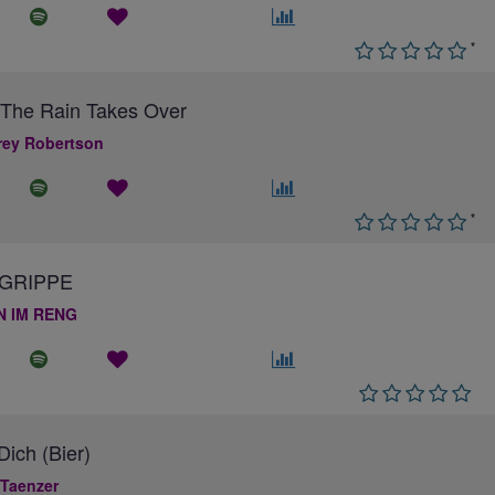
*
The Rain Takes Over
ey Robertson
*
GRIPPE
N IM RENG
ich (Bier)
 Taenzer