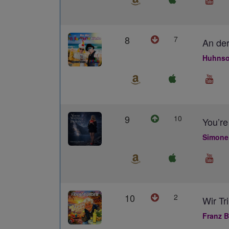
8
7
An der
Huhnso
9
10
You’re
Simone
10
2
Wir Tr
Franz B