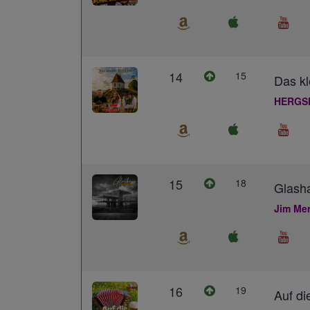
14
15
Das kl
HERGS
15
18
Glash
Jim Me
16
19
Auf di