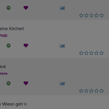
eine Kircherl
PUID
aus
rtens
e Wiesn geh´n