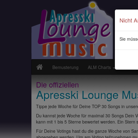
Nicht 
Sie müss
Bemusterung
ALM Charts
Neuvor
Die offiziellen
Apresski Lounge Mu
Tippe jede Woche für Deine TOP 30 Songs in unsere
Du kannst jede Woche für maximal 30 Songs Dein Vo
kann mit 1 bis 5 Sterne bewertet werden. Ein Stern st
Für Deine Votings hast du die ganze Woche von Sams
abgegeben werden. Um am Voting teilzunehmen muss