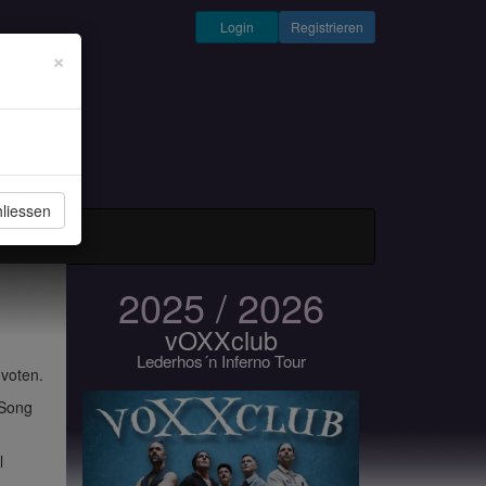
Login
Registrieren
×
liessen
und Musiker
2025 / 2026
vOXXclub
Lederhos´n Inferno Tour
 voten.
 Song
l