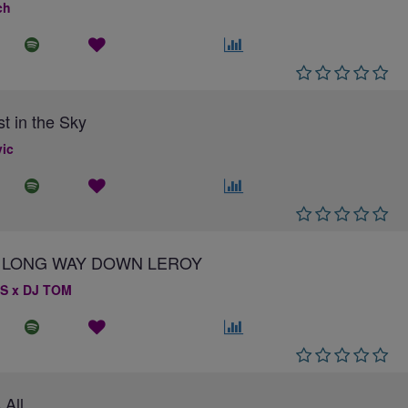
ch
st in the Sky
ic
 A LONG WAY DOWN LEROY
S x DJ TOM
 All