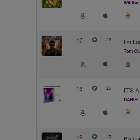
Wildba
17
22
I’m Lo
Tom Civ
18
26
IT’S
DANIEL
19
20
Bis ins