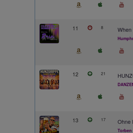
11
8
When 
Humphr
12
21
HUNZ
DANZE
13
17
Ohne D
Torben