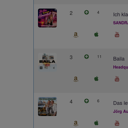
2
4
Ich kl
SANDR
3
11
Baila
Headqua
4
6
Das le
Jörg Au