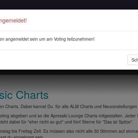
Angemeldet!
en angemeldet sein um am Voting teilzunehmen!
Sch
stellungen
Playlisten
ALM Radio
Veranstaltungen
DJ 
sic Charts
n Charts. Dabei kannst Du für alle ALM Charts und Neuvorstellungen
ting abgeben und so die Apresski Lounge Charts mitgestalten. Jeder
eht dabei für "eher nicht so gut" und fünf Sterne für "Das ist Spitze".
tag bis Freitag Zeit. Es müssen also nicht alle 30 Stimmen auf einma
t du eingeloggt sein.