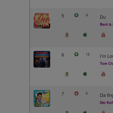
5
9
Du
Berti &
6
12
I’m L
Tom Civ
7
5
Da fin
Der Kof