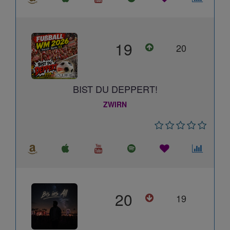
19
20
BIST DU DEPPERT!
ZWIRN
20
19