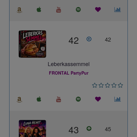
42
42
Leberkassemmel
FRONTAL PartyPur
43
45