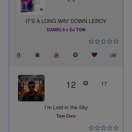
IT’S A LONG WAY DOWN LEROY
DANIELS x DJ TOM
12
17
I’m Lost in the Sky
Tom Civic