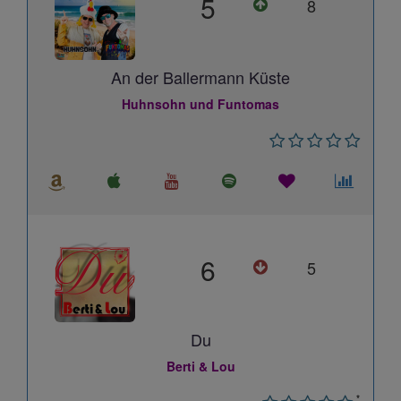
5
8
An der Ballermann Küste
Huhnsohn und Funtomas
6
5
Du
Berti & Lou
*