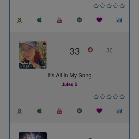
33
30
It's All in My Song
Jules B