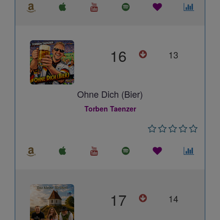
16
13
Ohne Dich (Bier)
Torben Taenzer
17
14