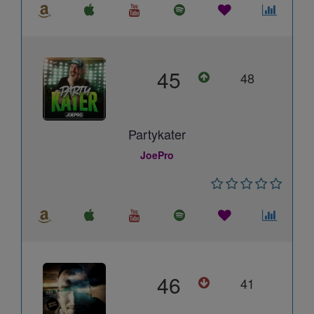
45
48
Partykater
JoePro
46
41