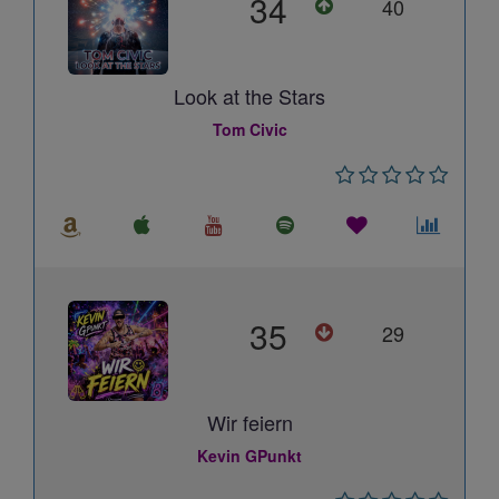
34
40
Look at the Stars
Tom Civic
35
29
Wir feiern
Kevin GPunkt