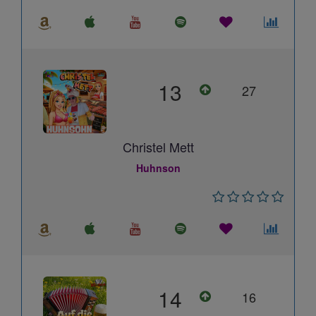
13
27
Christel Mett
Huhnson
14
16