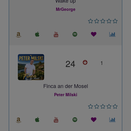
Wake up
MrGeorge
24
1
Finca an der Mosel
Peter Milski