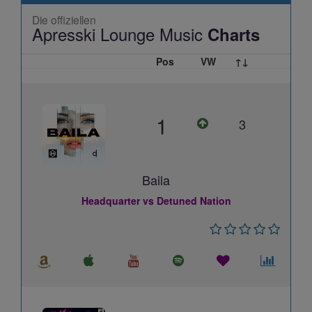
Die offiziellen
Apresski Lounge Music
Charts
Pos
VW
↑↓
1
3
Baila
Headquarter vs Detuned Nation