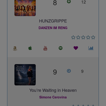
8
12
HUNZGRIPPE
DANZEN IM RENG
9
9
You’re Waiting in Heaven
Simone Cerovina