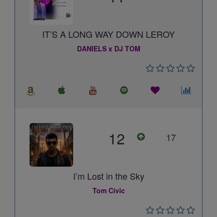
IT’S A LONG WAY DOWN LEROY
DANIELS x DJ TOM
12
17
I’m Lost in the Sky
Tom Civic