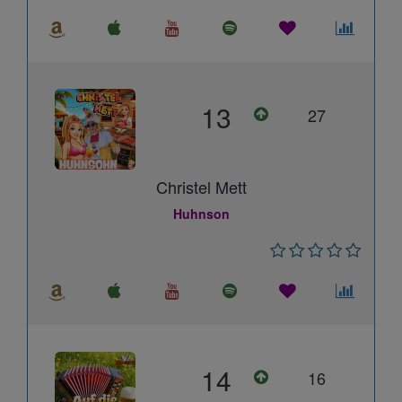
13
27
Christel Mett
Huhnson
14
16