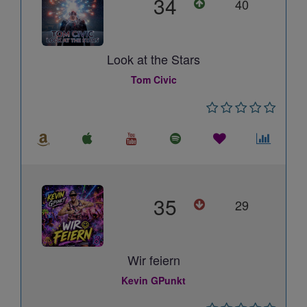
34
40
Look at the Stars
Tom Civic
35
29
Wir feiern
Kevin GPunkt