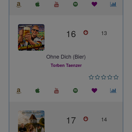
16
13
Ohne Dich (Bier)
Torben Taenzer
17
14