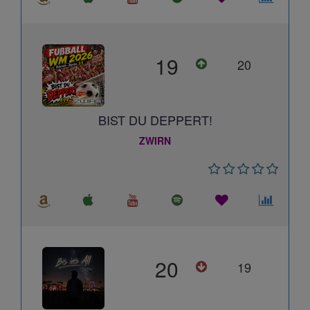
19
20
BIST DU DEPPERT!
ZWIRN
20
19