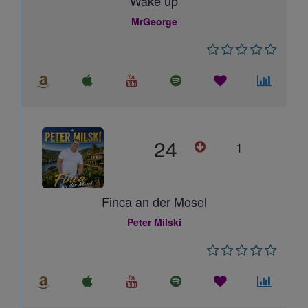
Wake up
MrGeorge
24
1
Finca an der Mosel
Peter Milski