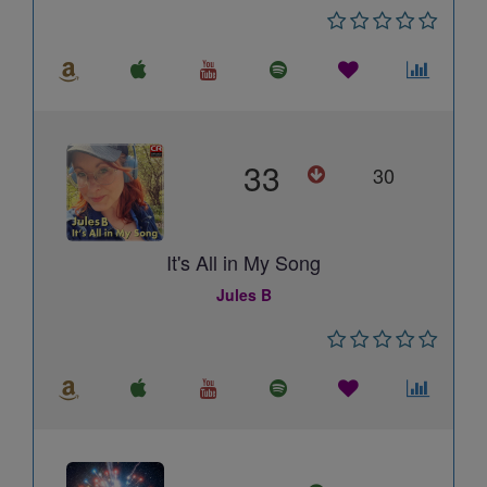
33
30
It's All in My Song
Jules B