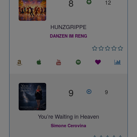
8
12
HUNZGRIPPE
DANZEN IM RENG
9
9
You’re Waiting in Heaven
Simone Cerovina