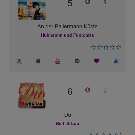
5
8
An der Ballermann Küste
Huhnsohn und Funtomas
6
5
Du
Berti & Lou
*