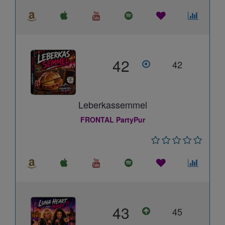
42
42
Leberkassemmel
FRONTAL PartyPur
43
45