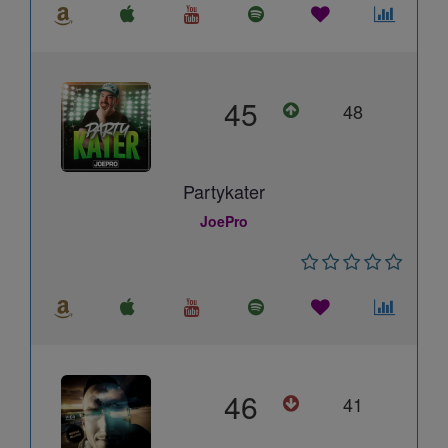
45
48
Partykater
JoePro
46
41