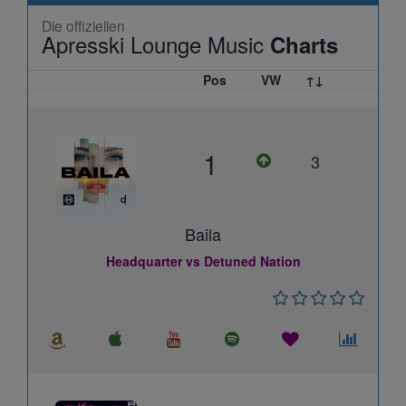
Die offiziellen
Apresski Lounge Music
Charts
Pos
VW
↑↓
1
3
Baila
Headquarter vs Detuned Nation