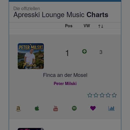
Die offiziellen
Apresski Lounge Music
Charts
Pos
VW
↑↓
1
3
Finca an der Mosel
Peter Milski