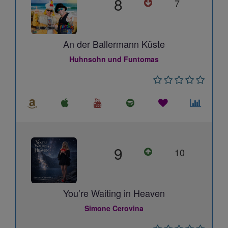
8
7
An der Ballermann Küste
Huhnsohn und Funtomas
9
10
You’re Waiting in Heaven
Simone Cerovina