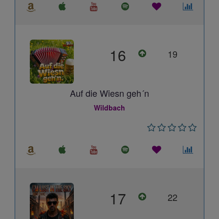
16
19
Auf die Wiesn geh´n
Wildbach
17
22