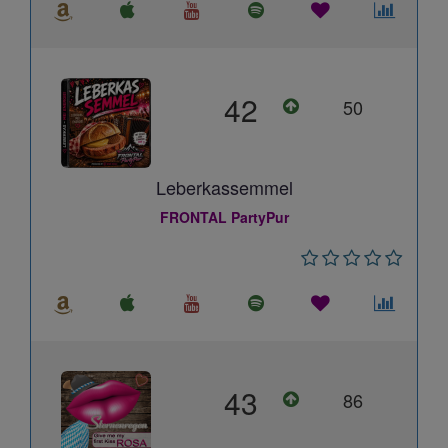
42
50
Leberkassemmel
FRONTAL PartyPur
43
86