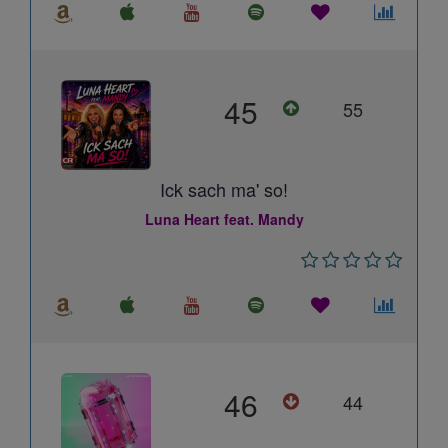
45
55
Ick sach ma' so!
Luna Heart feat. Mandy
46
44