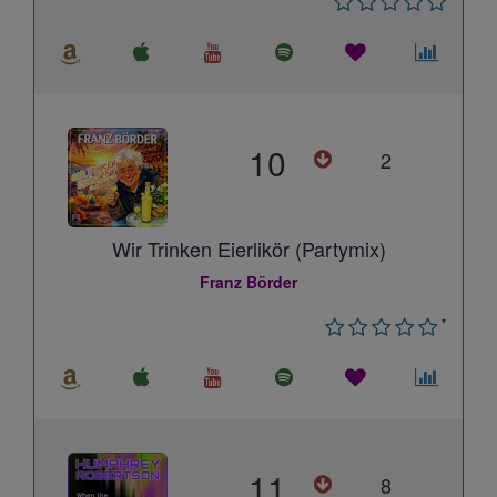
10
2
Wir Trinken Eierlikör (Partymix)
Franz Börder
*
11
8