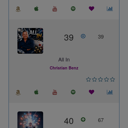
39
39
All In
Christian Benz
40
67