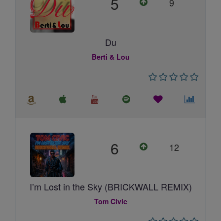
5
9
Du
Berti & Lou
6
12
I’m Lost in the Sky (BRICKWALL REMIX)
Tom Civic