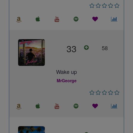
33
58
Wake up
MrGeorge