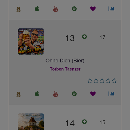
13
17
Ohne Dich (Bier)
Torben Taenzer
14
15