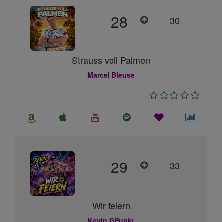
28
30
Strauss voll Palmen
Marcel Bleuse
29
33
Wir feiern
Kevin GPunkt