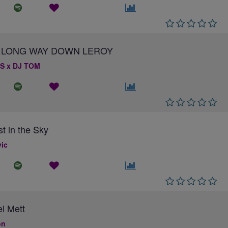
 A LONG WAY DOWN LEROY
S x DJ TOM
st in the Sky
ic
el Mett
on