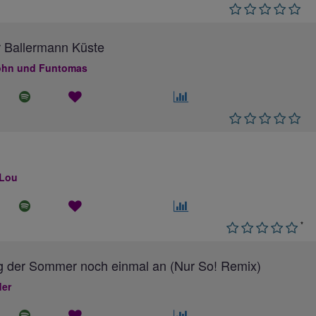
 Ballermann Küste
hn und Funtomas
 Lou
*
g der Sommer noch einmal an (Nur So! Remix)
ler