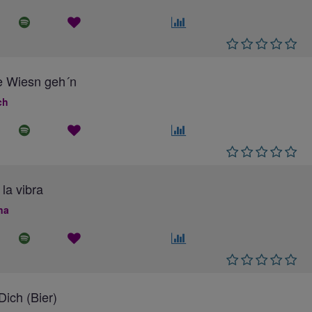
e Wiesn geh´n
ch
 la vibra
na
ich (Bier)