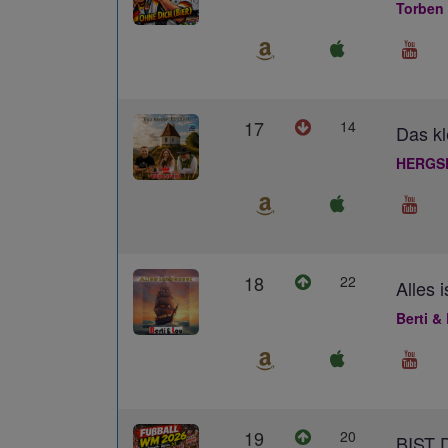
Torben
17
14
Das kl
HERGS
18
22
Alles 
Berti &
19
20
BIST 