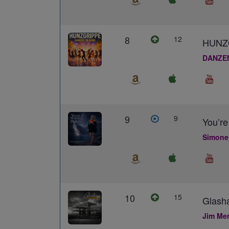
8
12
HUNZ
DANZE
9
9
You’re
Simone
10
15
Glash
Jim Me