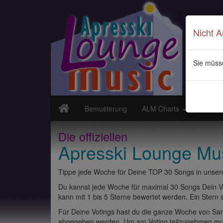
Nicht 
Sie müss
Bemusterung
ALM Charts
Neuvor
Die offiziellen
Apresski Lounge Mu
Tippe jede Woche für Deine TOP 30 Songs in unsere
Du kannst jede Woche für maximal 30 Songs Dein Vo
kann mit 1 bis 5 Sterne bewertet werden. Ein Stern st
Für Deine Votings hast du die ganze Woche von Sams
abgegeben werden. Um am Voting teilzunehmen muss