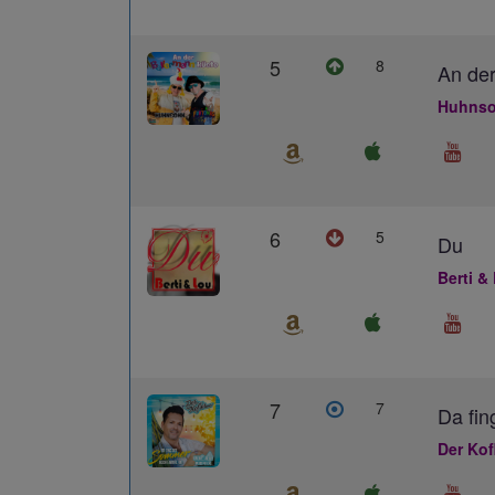
5
8
An der
Huhnso
6
5
Du
Berti &
7
7
Da fin
Der Kof