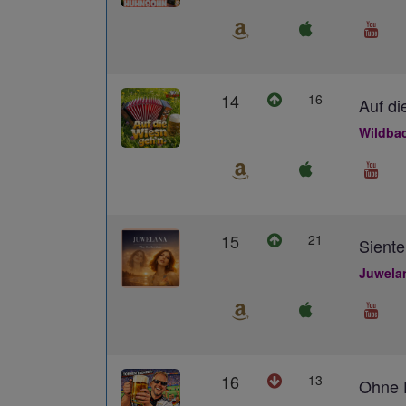
14
16
Auf di
Wildba
15
21
Siente
Juwela
16
13
Ohne D