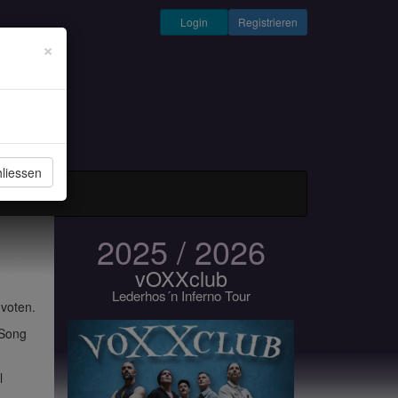
Login
Registrieren
×
liessen
und Musiker
2025 / 2026
vOXXclub
Lederhos´n Inferno Tour
 voten.
 Song
l