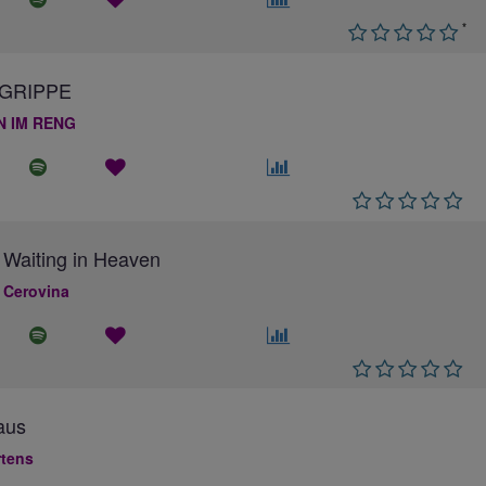
*
GRIPPE
N IM RENG
 Waiting in Heaven
 Cerovina
aus
rtens