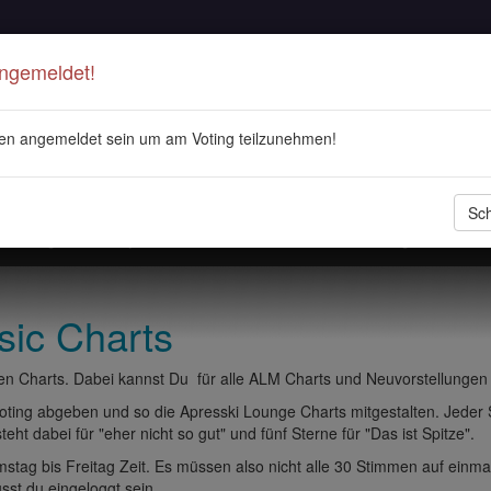
Angemeldet!
en angemeldet sein um am Voting teilzunehmen!
Sch
stellungen
Playlisten
ALM Radio
Veranstaltungen
DJ 
sic Charts
n Charts. Dabei kannst Du für alle ALM Charts und Neuvorstellungen
ting abgeben und so die Apresski Lounge Charts mitgestalten. Jeder
eht dabei für "eher nicht so gut" und fünf Sterne für "Das ist Spitze".
tag bis Freitag Zeit. Es müssen also nicht alle 30 Stimmen auf einma
t du eingeloggt sein.