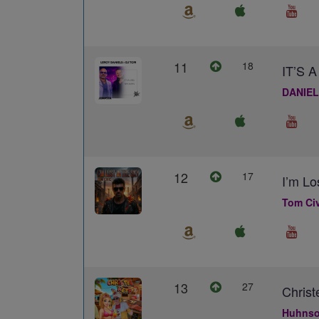
11
18
IT’S
DANIEL
12
17
I’m Lo
Tom Civ
13
27
Christ
Huhns