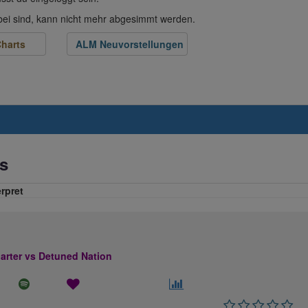
abei sind, kann nicht mehr abgesimmt werden.
harts
ALM Neuvorstellungen
s
erpret
rter vs Detuned Nation