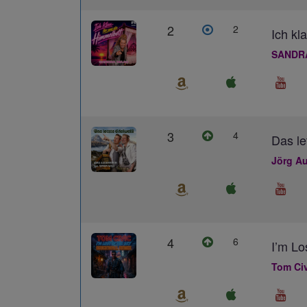
2
2
Ich kl
SANDR
3
4
Das le
Jörg Au
4
6
I’m L
Tom Civ