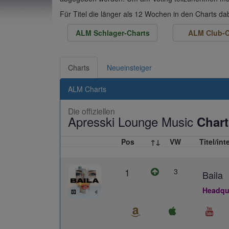
Für Titel die länger als 12 Wochen in den Charts d
ALM Schlager-Charts
ALM Club-C
Charts
Neueinsteiger
ALM Charts
Die offiziellen
Apresski Lounge Music
Chart
Pos
↑↓
VW
Titel/int
1
3
Baila
Headqua