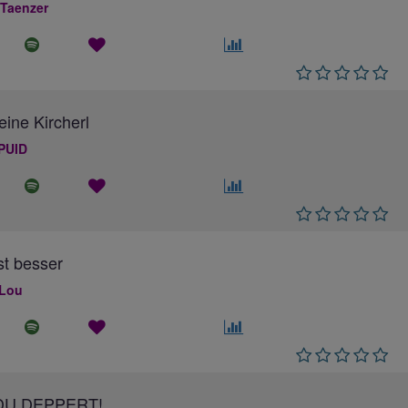
 Taenzer
eine Kircherl
PUID
ist besser
 Lou
DU DEPPERT!