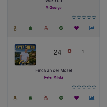
Wake up
MrGeorge
24
1
Finca an der Mosel
Peter Milski