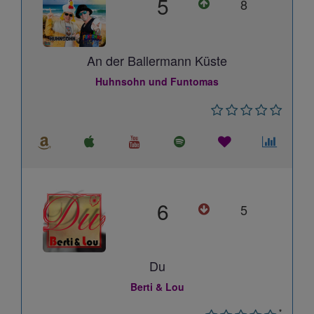
5
8
An der Ballermann Küste
Huhnsohn und Funtomas
6
5
Du
Berti & Lou
*