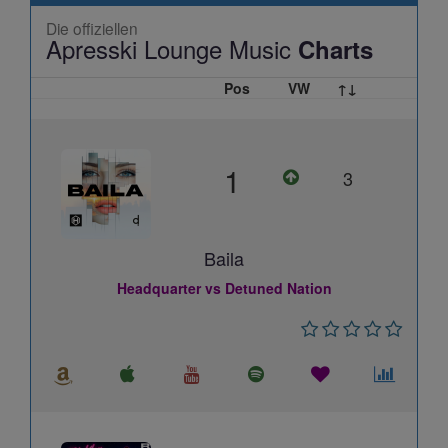
Die offiziellen
Apresski Lounge Music
Charts
Pos
VW
↑↓
1
3
Baila
Headquarter vs Detuned Nation