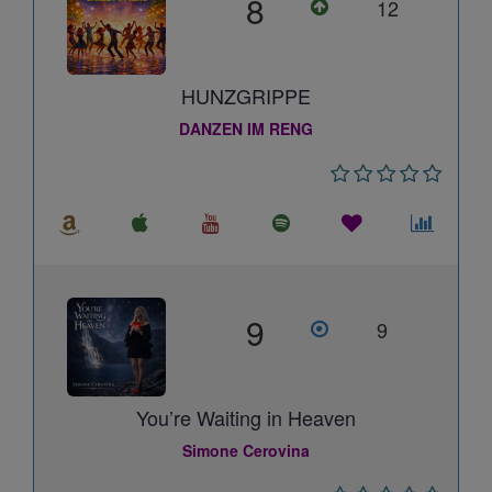
8
12
HUNZGRIPPE
DANZEN IM RENG
9
9
You’re Waiting in Heaven
Simone Cerovina