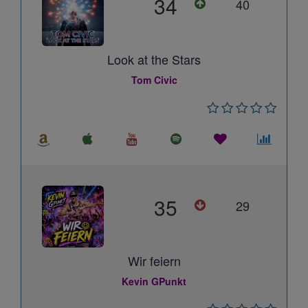
34
40
Look at the Stars
Tom Civic
35
29
Wir feiern
Kevin GPunkt