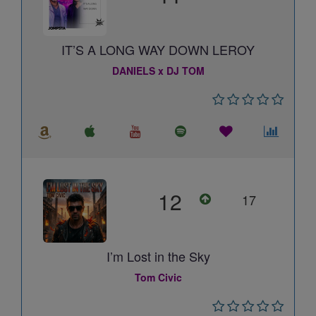
IT’S A LONG WAY DOWN LEROY
DANIELS x DJ TOM
12
17
I’m Lost in the Sky
Tom Civic