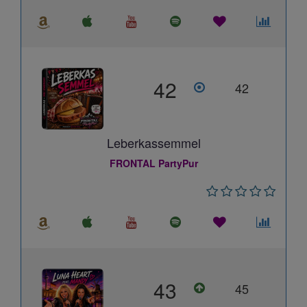
42
42
Leberkassemmel
FRONTAL PartyPur
43
45