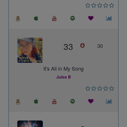
33
30
It's All in My Song
Jules B