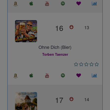
16
13
Ohne Dich (Bier)
Torben Taenzer
17
14