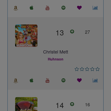
13
27
Christel Mett
Huhnson
14
16