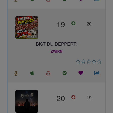
19
20
BIST DU DEPPERT!
ZWIRN
20
19