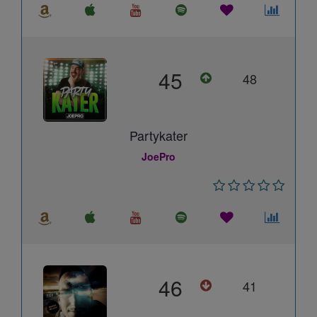
45
48
Partykater
JoePro
46
41