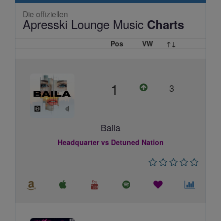
Die offiziellen
Apresski Lounge Music
Charts
Pos
VW
↑↓
1
3
Baila
Headquarter vs Detuned Nation