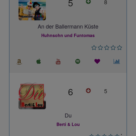
5
8
An der Ballermann Küste
Huhnsohn und Funtomas
6
5
Du
Berti & Lou
*