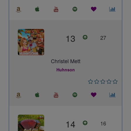
13
27
Christel Mett
Huhnson
14
16