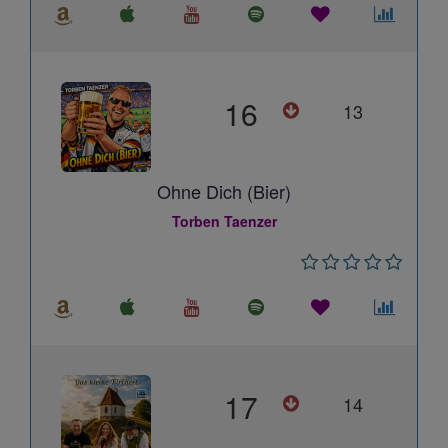
16
13
Ohne Dich (Bier)
Torben Taenzer
17
14