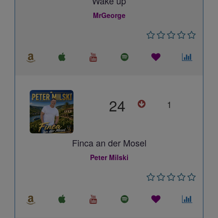
Wake up
MrGeorge
24
1
Finca an der Mosel
Peter Milski