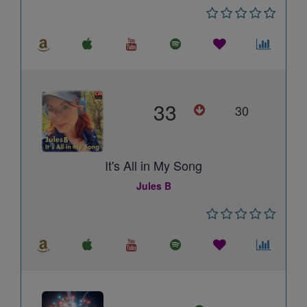
33
30
It's All in My Song
Jules B