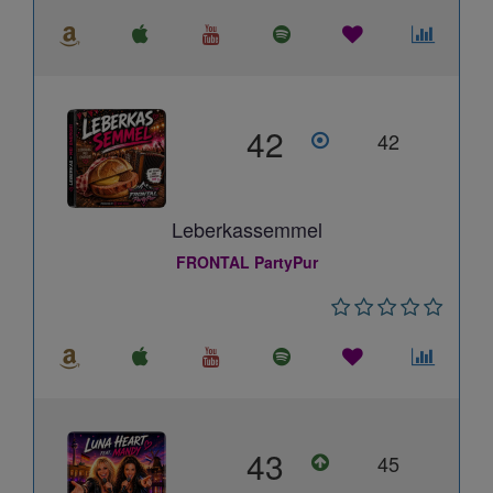
42
42
Leberkassemmel
FRONTAL PartyPur
43
45