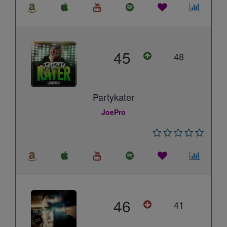
45
48
Partykater
JoePro
46
41