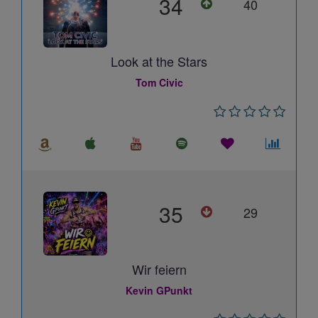
34
40
Look at the Stars
Tom Civic
35
29
Wir feiern
Kevin GPunkt