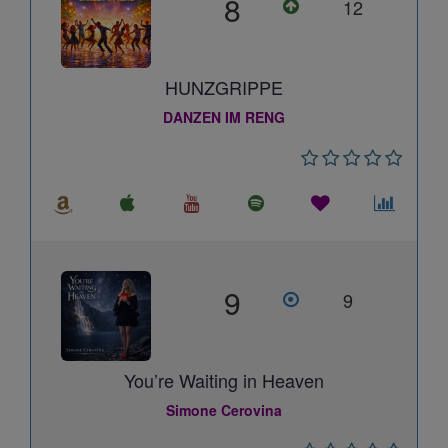
8
12
HUNZGRIPPE
DANZEN IM RENG
9
9
You’re Waiting in Heaven
Simone Cerovina