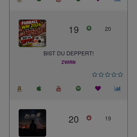
19
20
BIST DU DEPPERT!
ZWIRN
20
19