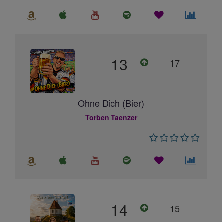
13
17
Ohne Dich (Bier)
Torben Taenzer
14
15