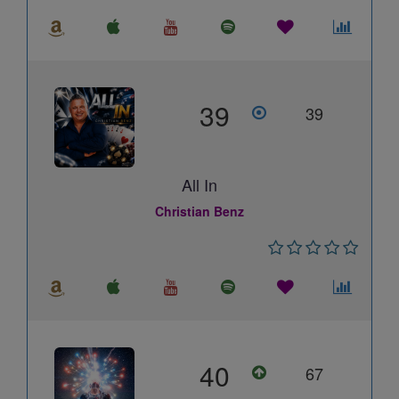
39
39
All In
Christian Benz
40
67