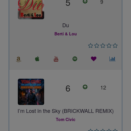
5
9
Du
Berti & Lou
6
12
I’m Lost in the Sky (BRICKWALL REMIX)
Tom Civic