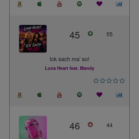
45
55
Ick sach ma' so!
Luna Heart feat. Mandy
46
44