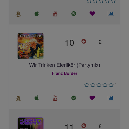
10
2
Wir Trinken Eierlikör (Partymix)
Franz Börder
*
11
8