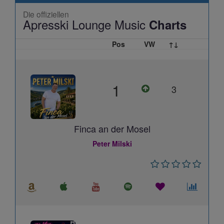
Die offiziellen
Apresski Lounge Music
Charts
Pos
VW
↑↓
1
3
Finca an der Mosel
Peter Milski