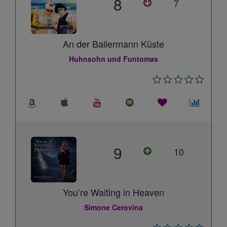
8
7
An der Ballermann Küste
Huhnsohn und Funtomas
9
10
You’re Waiting in Heaven
Simone Cerovina