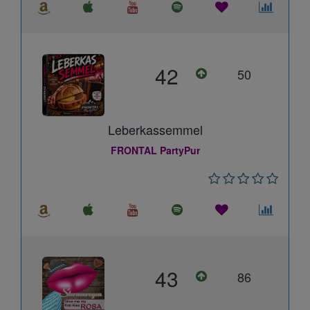
42
50
Leberkassemmel
FRONTAL PartyPur
43
86