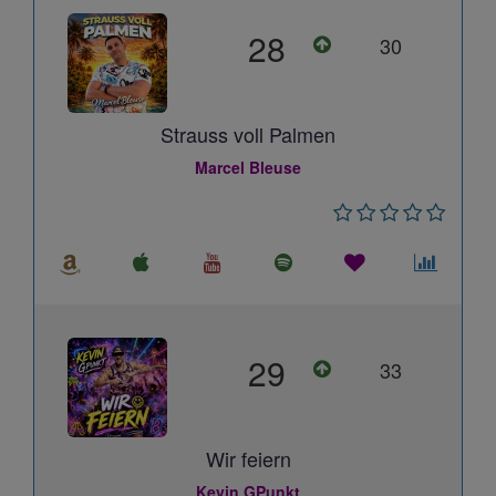
28
30
Strauss voll Palmen
Marcel Bleuse
29
33
Wir feiern
Kevin GPunkt