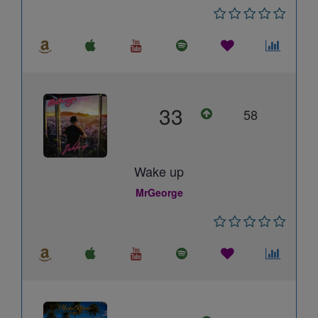
33
58
Wake up
MrGeorge