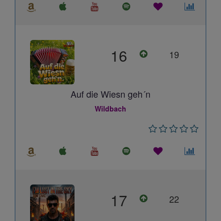
16
19
Auf die Wiesn geh´n
Wildbach
17
22