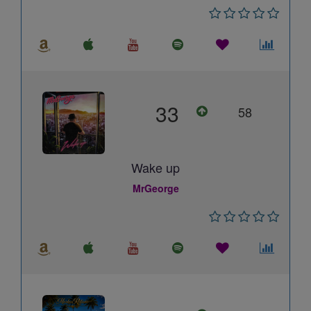
33
58
Wake up
MrGeorge