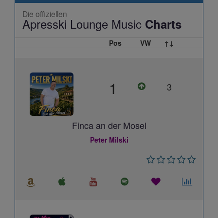
Die offiziellen
Apresski Lounge Music
Charts
Pos
VW
↑↓
1
3
Finca an der Mosel
Peter Milski