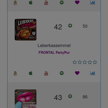
42
50
Leberkassemmel
FRONTAL PartyPur
43
86