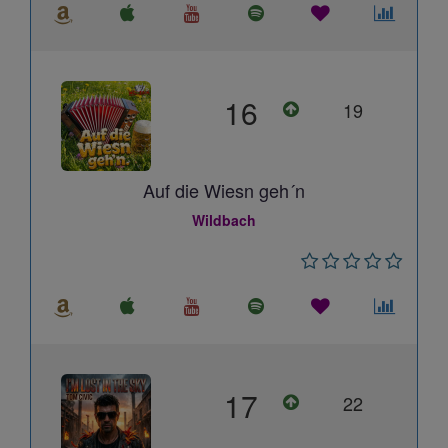
16
19
Auf die Wiesn geh´n
Wildbach
17
22