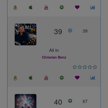
39
39
All In
Christian Benz
40
67