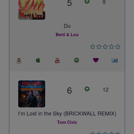
5
9
Du
Berti & Lou
6
12
I’m Lost in the Sky (BRICKWALL REMIX)
Tom Civic