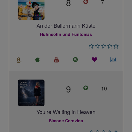
8
7
An der Ballermann Küste
Huhnsohn und Funtomas
9
10
You’re Waiting in Heaven
Simone Cerovina