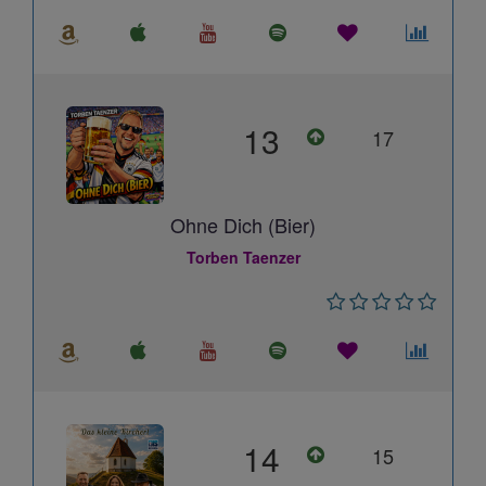
13
17
Ohne Dich (Bier)
Torben Taenzer
14
15