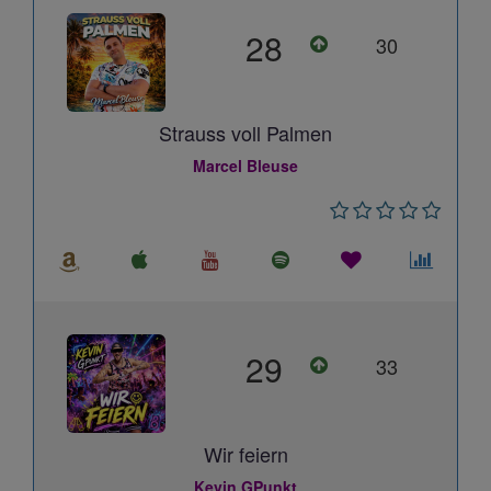
28
30
Strauss voll Palmen
Marcel Bleuse
29
33
Wir feiern
Kevin GPunkt