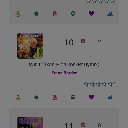
10
2
Wir Trinken Eierlikör (Partymix)
Franz Börder
*
11
8