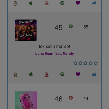
45
55
Ick sach ma' so!
Luna Heart feat. Mandy
46
44