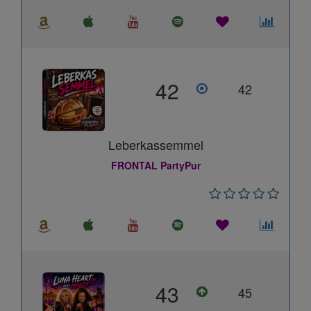
42
42
Leberkassemmel
FRONTAL PartyPur
43
45