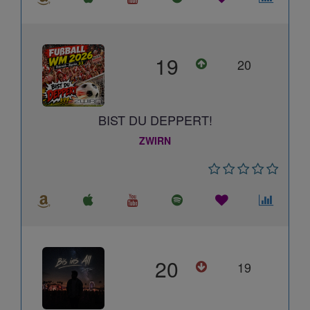
19
20
BIST DU DEPPERT!
ZWIRN
20
19