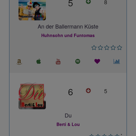
5
8
An der Ballermann Küste
Huhnsohn und Funtomas
6
5
Du
Berti & Lou
*