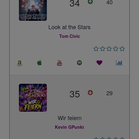
34
40
Look at the Stars
Tom Civic
35
29
Wir feiern
Kevin GPunkt