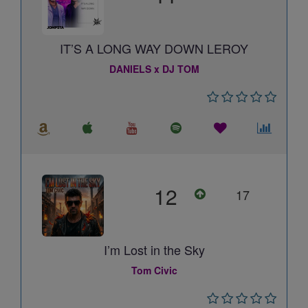
IT’S A LONG WAY DOWN LEROY
DANIELS x DJ TOM
12
17
I’m Lost in the Sky
Tom Civic