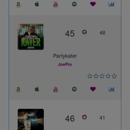
45
48
Partykater
JoePro
46
41