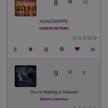
8
12
HUNZGRIPPE
DANZEN IM RENG
9
9
You’re Waiting in Heaven
Simone Cerovina