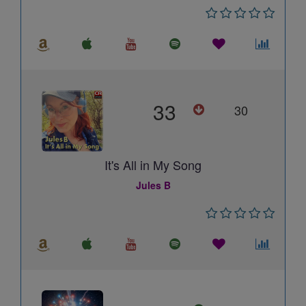
33
30
It's All in My Song
Jules B