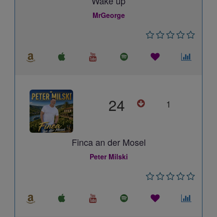
Wake up
MrGeorge
24
1
Finca an der Mosel
Peter Milski