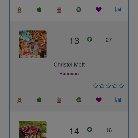
13
27
Christel Mett
Huhnson
14
16