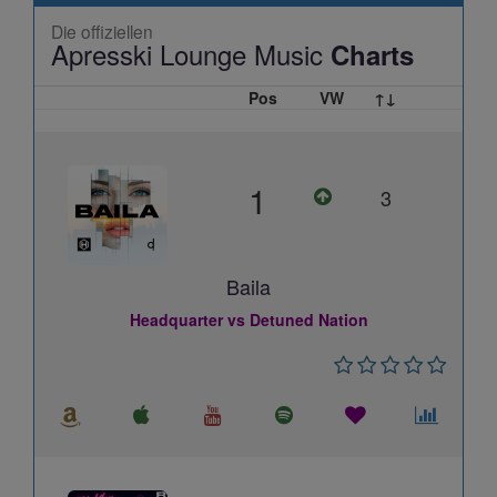
Die offiziellen
Apresski Lounge Music
Charts
Pos
VW
↑↓
1
3
Baila
Headquarter vs Detuned Nation