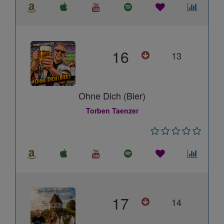
16
13
Ohne Dich (Bier)
Torben Taenzer
17
14