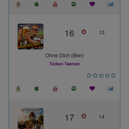
16
13
Ohne Dich (Bier)
Torben Taenzer
17
14