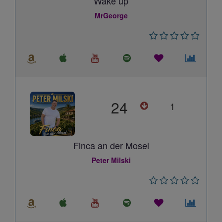
Wake up
MrGeorge
24
1
Finca an der Mosel
Peter Milski