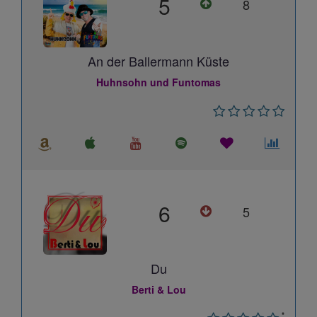
5
8
An der Ballermann Küste
Huhnsohn und Funtomas
6
5
Du
Berti & Lou
*