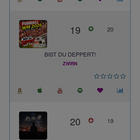
19
20
BIST DU DEPPERT!
ZWIRN
20
19