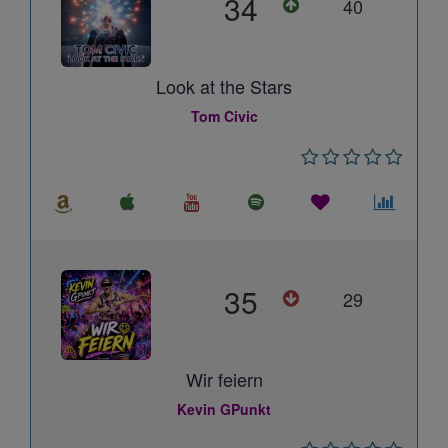
34
40
Look at the Stars
Tom Civic
35
29
Wir feiern
Kevin GPunkt