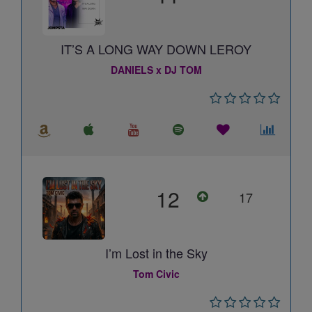
IT’S A LONG WAY DOWN LEROY
DANIELS x DJ TOM
12
17
I’m Lost in the Sky
Tom Civic