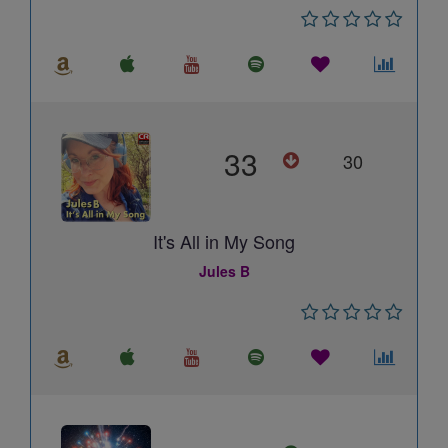
33
30
It's All in My Song
Jules B