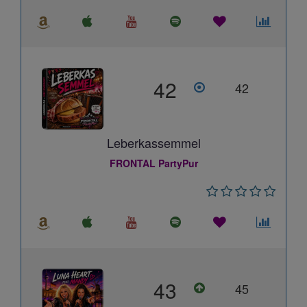
42
42
Leberkassemmel
FRONTAL PartyPur
43
45