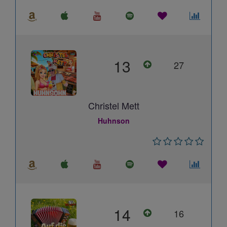
13
27
Christel Mett
Huhnson
14
16