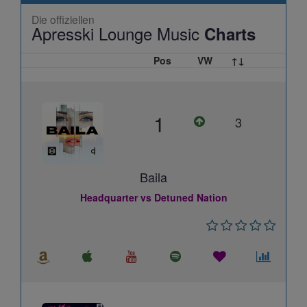
Die offiziellen
Apresski Lounge Music
Charts
Pos
VW
↑↓
1
3
Baila
Headquarter vs Detuned Nation