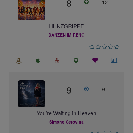
8
12
HUNZGRIPPE
DANZEN IM RENG
9
9
You’re Waiting in Heaven
Simone Cerovina