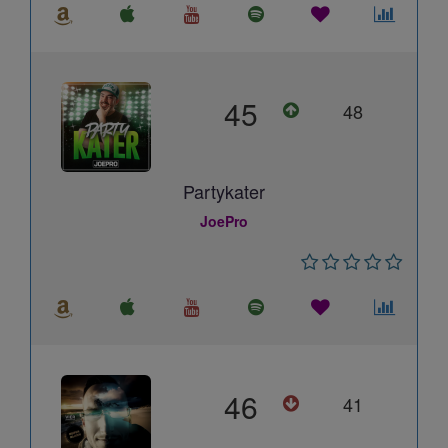
45
48
Partykater
JoePro
46
41