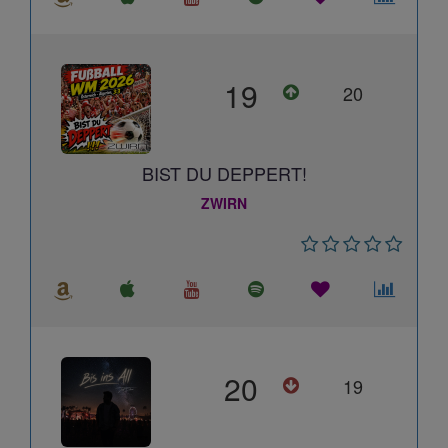
19
20
BIST DU DEPPERT!
ZWIRN
20
19