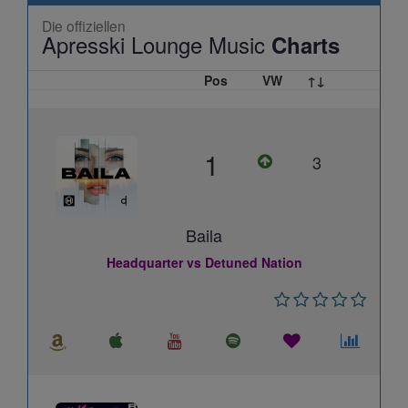
Die offiziellen
Apresski Lounge Music
Charts
Pos
VW
↑↓
1
3
Baila
Headquarter vs Detuned Nation