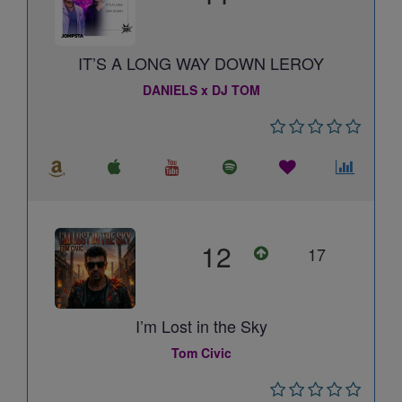
IT’S A LONG WAY DOWN LEROY
DANIELS x DJ TOM
12
17
I’m Lost in the Sky
Tom Civic