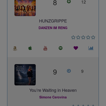
8
12
HUNZGRIPPE
DANZEN IM RENG
9
9
You’re Waiting in Heaven
Simone Cerovina