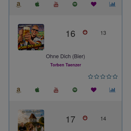
16
13
Ohne Dich (Bier)
Torben Taenzer
17
14