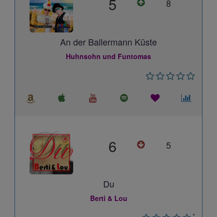
5
8
An der Ballermann Küste
Huhnsohn und Funtomas
6
5
Du
Berti & Lou
*