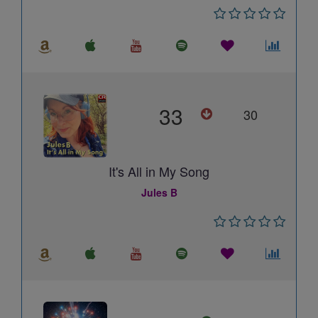
33
30
It's All in My Song
Jules B