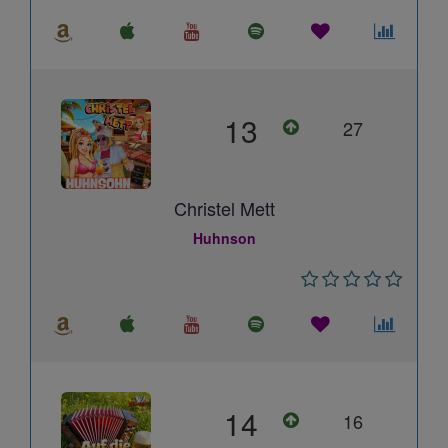
13
27
Christel Mett
Huhnson
14
16