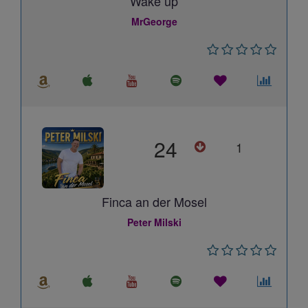
Wake up
MrGeorge
24
1
Finca an der Mosel
Peter Milski