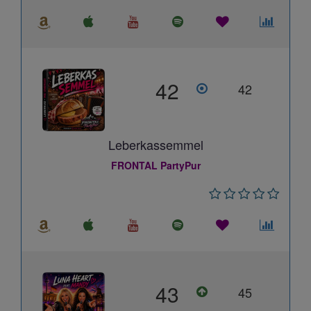
42
42
Leberkassemmel
FRONTAL PartyPur
43
45