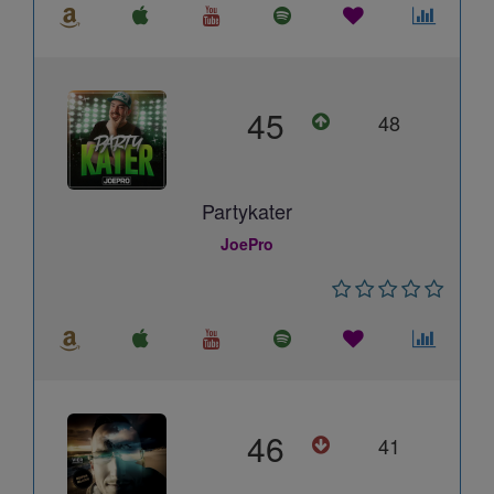
45
48
Partykater
JoePro
46
41