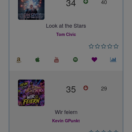
34
40
Look at the Stars
Tom Civic
35
29
Wir feiern
Kevin GPunkt