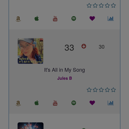
33
30
It's All in My Song
Jules B