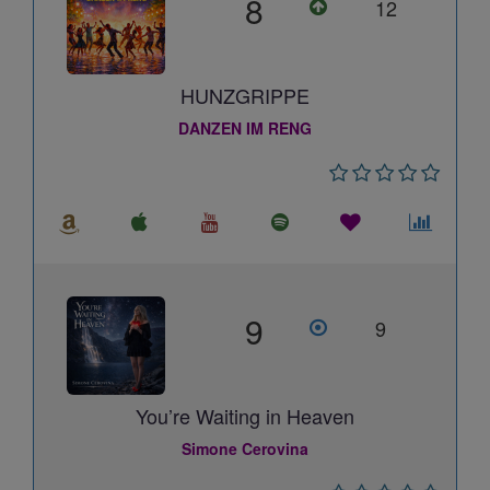
8
12
HUNZGRIPPE
DANZEN IM RENG
9
9
You’re Waiting in Heaven
Simone Cerovina