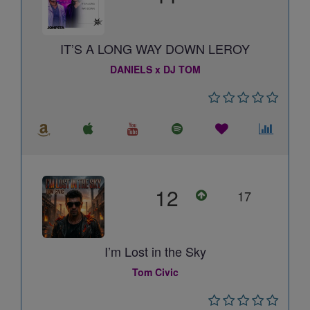
IT’S A LONG WAY DOWN LEROY
DANIELS x DJ TOM
12
17
I’m Lost in the Sky
Tom Civic