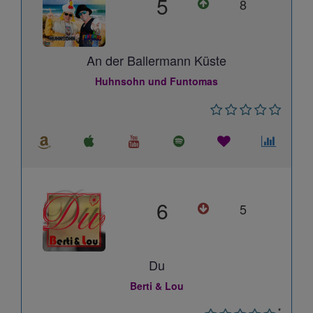
5
8
An der Ballermann Küste
Huhnsohn und Funtomas
6
5
Du
Berti & Lou
*