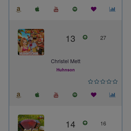
13
27
Christel Mett
Huhnson
14
16