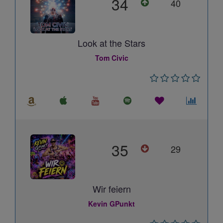
34
40
Look at the Stars
Tom Civic
35
29
Wir feiern
Kevin GPunkt