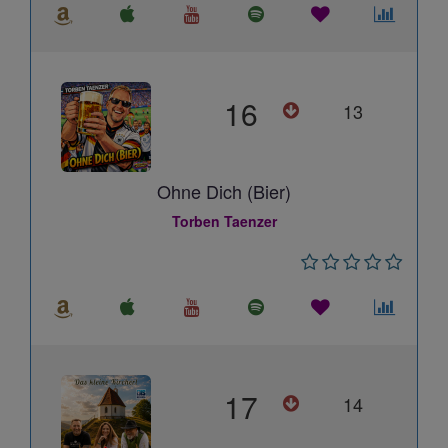
16
13
Ohne Dich (Bier)
Torben Taenzer
17
14