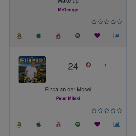
Wake up
MrGeorge
24
1
Finca an der Mosel
Peter Milski