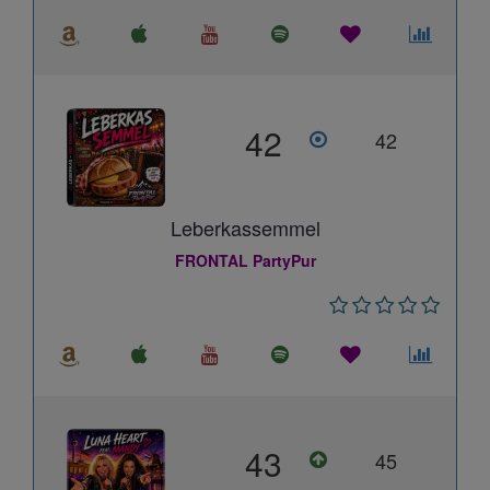
42
42
Leberkassemmel
FRONTAL PartyPur
43
45