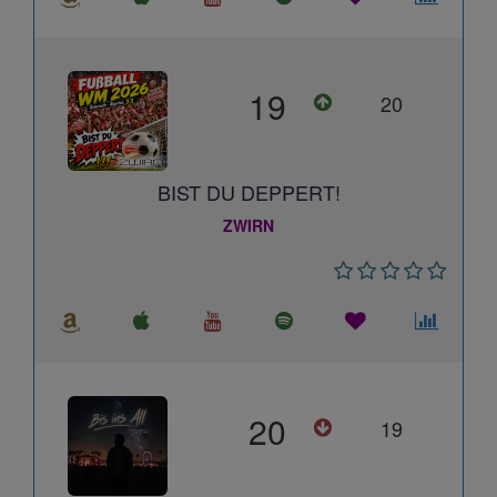
19
20
BIST DU DEPPERT!
ZWIRN
20
19