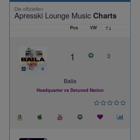
Die offiziellen
Apresski Lounge Music
Charts
Pos
VW
↑↓
1
3
Baila
Headquarter vs Detuned Nation