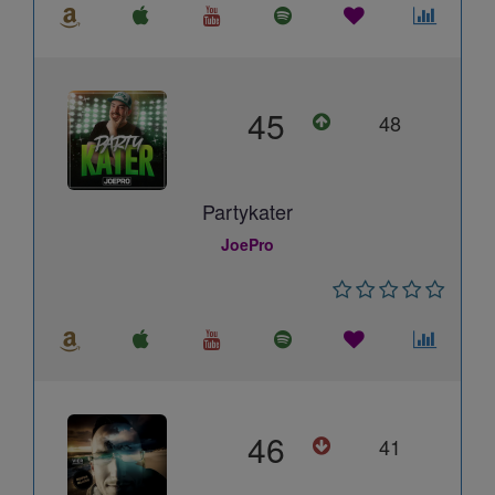
45
48
Partykater
JoePro
46
41