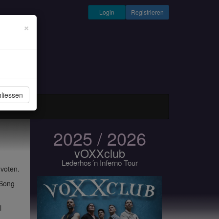
Login
Registrieren
×
liessen
und Musiker
2025 / 2026
vOXXclub
Lederhos´n Inferno Tour
 voten.
 Song
l