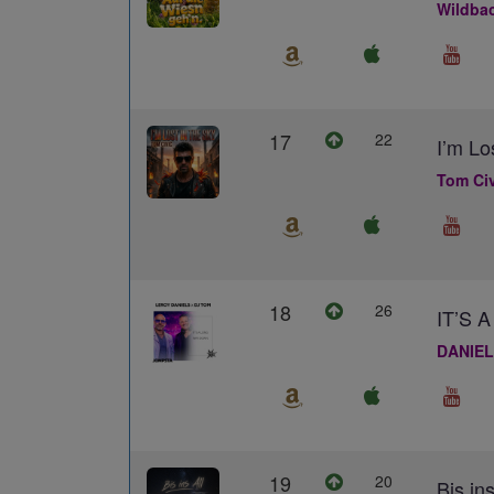
Wildba
17
22
I’m Lo
Tom Civ
18
26
IT’S
DANIEL
19
20
Bis ins