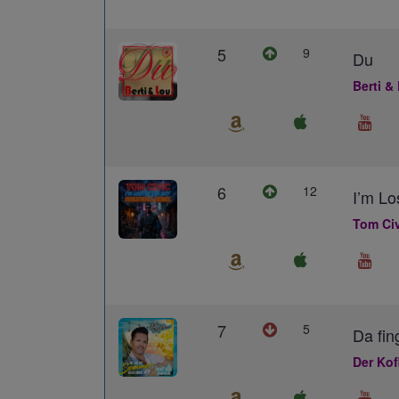
5
9
Du
Berti &
6
12
I’m L
Tom Civ
7
5
Da fin
Der Kof