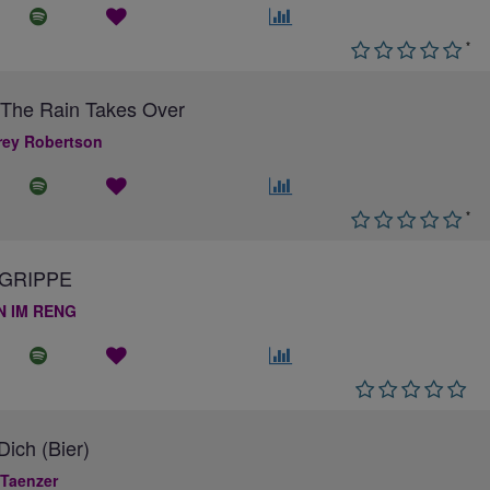
*
The Rain Takes Over
ey Robertson
*
GRIPPE
N IM RENG
ich (Bier)
 Taenzer