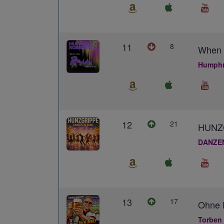
11
8
When 
Humphr
12
21
HUNZ
DANZE
13
17
Ohne D
Torben