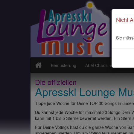
Nicht 
Sie müss
Bemusterung
ALM Charts
Neuvor
Die offiziellen
Apresski Lounge Mu
Tippe jede Woche für Deine TOP 30 Songs in unsere
Du kannst jede Woche für maximal 30 Songs Dein Vo
kann mit 1 bis 5 Sterne bewertet werden. Ein Stern st
Für Deine Votings hast du die ganze Woche von Sams
abgegeben werden. Um am Voting teilzunehmen muss