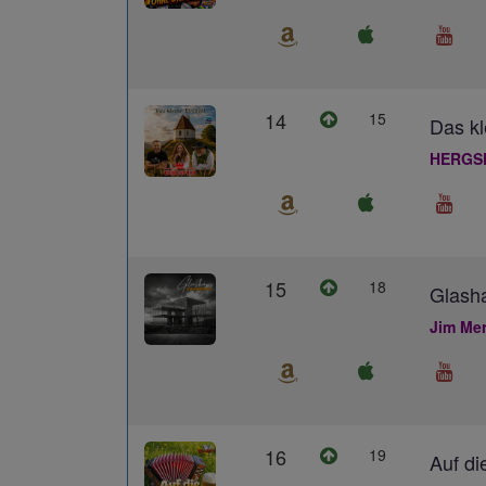
14
15
Das kl
HERGS
15
18
Glash
Jim Me
16
19
Auf di