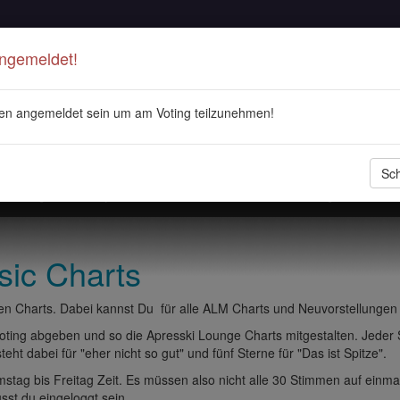
Angemeldet!
en angemeldet sein um am Voting teilzunehmen!
Sch
stellungen
Playlisten
ALM Radio
Veranstaltungen
DJ 
sic Charts
n Charts. Dabei kannst Du für alle ALM Charts und Neuvorstellungen
ting abgeben und so die Apresski Lounge Charts mitgestalten. Jeder
eht dabei für "eher nicht so gut" und fünf Sterne für "Das ist Spitze".
tag bis Freitag Zeit. Es müssen also nicht alle 30 Stimmen auf einma
t du eingeloggt sein.