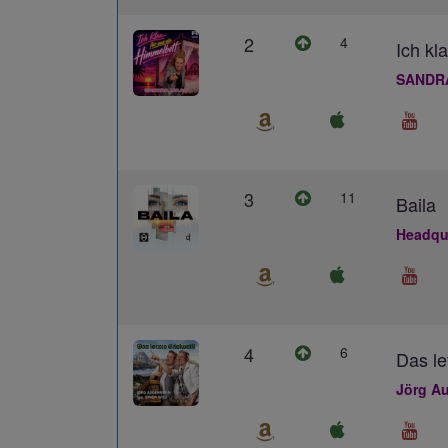
2
4
Ich kl
SANDR
3
11
Baila
Headqua
4
6
Das le
Jörg Au