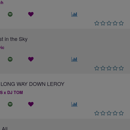
ch
st in the Sky
ic
 A LONG WAY DOWN LEROY
S x DJ TOM
 All