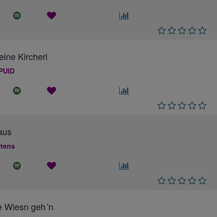
eine Kircherl
PUID
aus
rtens
e Wiesn geh´n