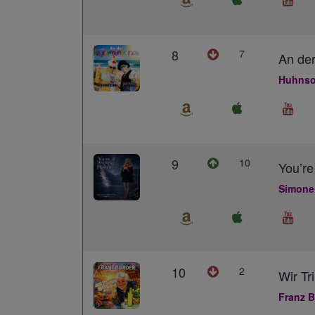
8
7
An der
Huhnso
9
10
You’re
Simone
10
2
Wir Tr
Franz B