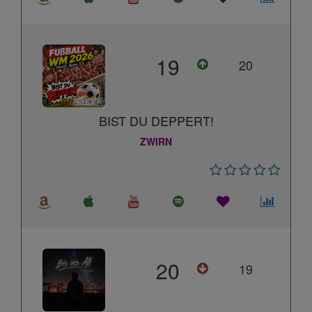
19
20
BIST DU DEPPERT!
ZWIRN
20
19