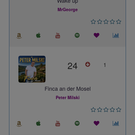
Wake up
MrGeorge
24
1
Finca an der Mosel
Peter Milski