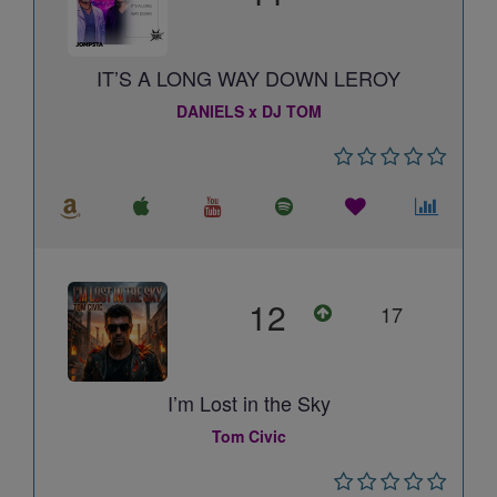
IT’S A LONG WAY DOWN LEROY
DANIELS x DJ TOM
12
17
I’m Lost in the Sky
Tom Civic