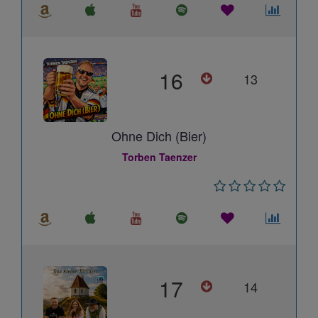
16
13
Ohne Dich (Bier)
Torben Taenzer
17
14