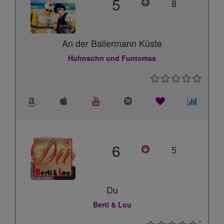
5
8
An der Ballermann Küste
Huhnsohn und Funtomas
6
5
Du
Berti & Lou
*