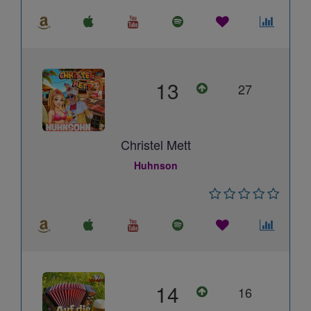
13
27
Christel Mett
Huhnson
14
16