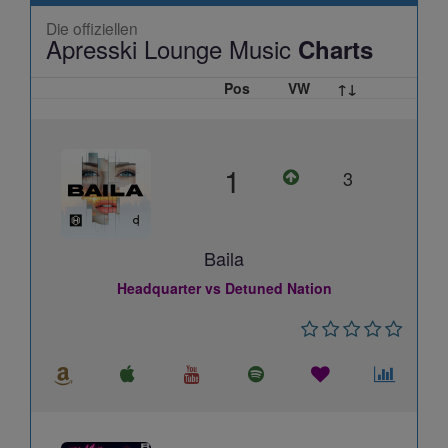
Die offiziellen
Apresski Lounge Music
Charts
Pos
VW
↑↓
1
3
Baila
Headquarter vs Detuned Nation