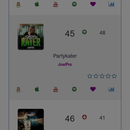
45
48
Partykater
JoePro
46
41