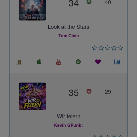
34
40
Look at the Stars
Tom Civic
35
29
Wir feiern
Kevin GPunkt