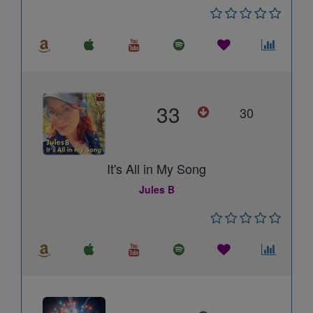
33
30
It's All in My Song
Jules B