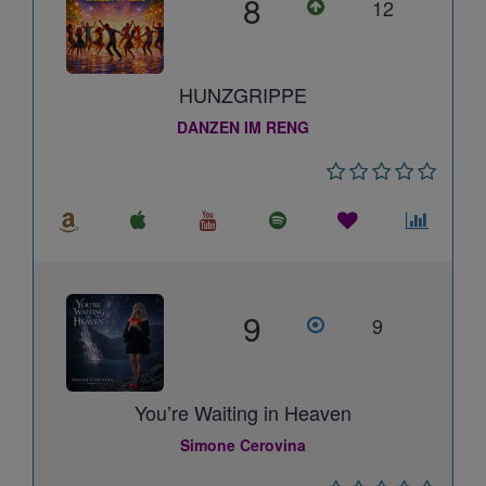
8
12
HUNZGRIPPE
DANZEN IM RENG
9
9
You’re Waiting in Heaven
Simone Cerovina