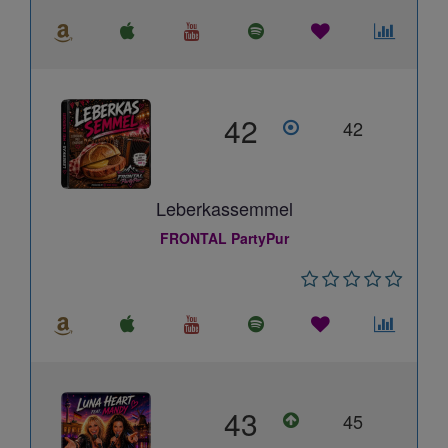
42
42
Leberkassemmel
FRONTAL PartyPur
43
45