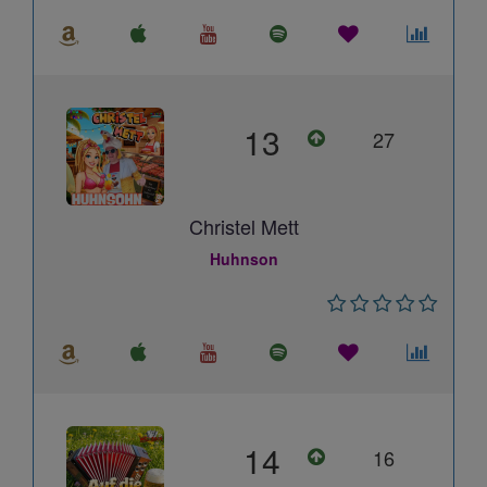
13
27
Christel Mett
Huhnson
14
16