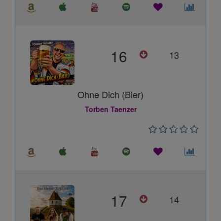
16
13
Ohne Dich (Bier)
Torben Taenzer
17
14