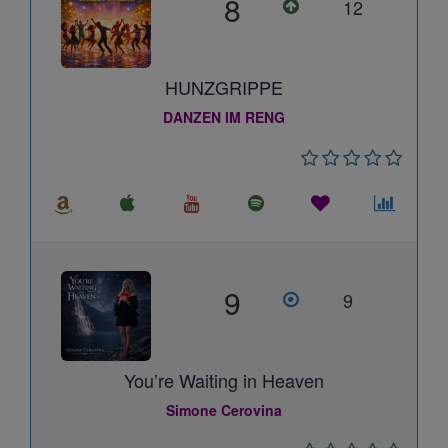
8
12
HUNZGRIPPE
DANZEN IM RENG
9
9
You’re Waiting in Heaven
Simone Cerovina