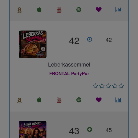
42
42
Leberkassemmel
FRONTAL PartyPur
43
45