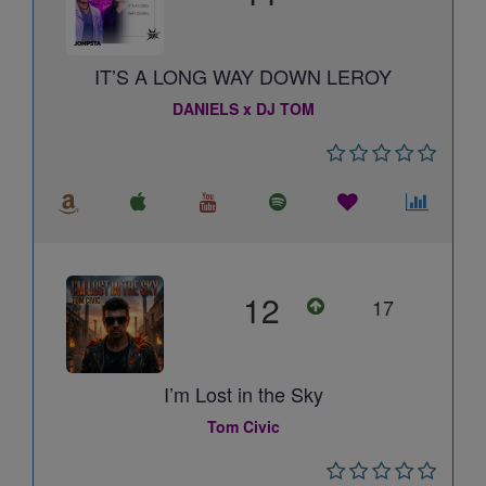
IT’S A LONG WAY DOWN LEROY
DANIELS x DJ TOM
12
17
I’m Lost in the Sky
Tom Civic