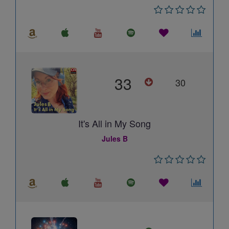
33
30
It's All in My Song
Jules B