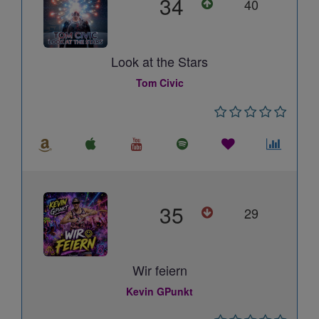
34
40
Look at the Stars
Tom Civic
35
29
Wir feiern
Kevin GPunkt