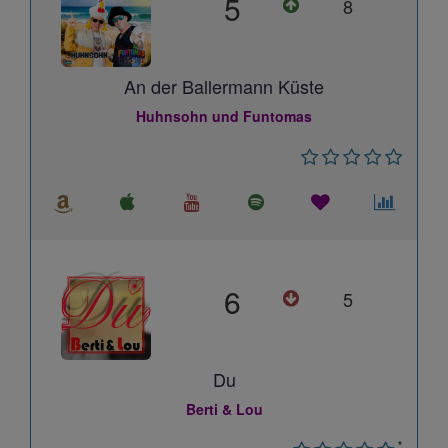
5
8
An der Ballermann Küste
Huhnsohn und Funtomas
6
5
Du
Berti & Lou
*