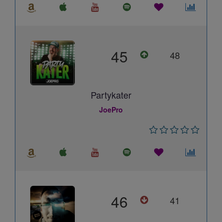
45
48
Partykater
JoePro
46
41