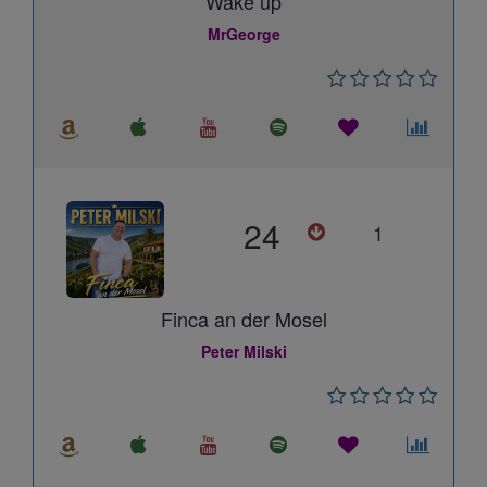
Wake up
MrGeorge
24
1
Finca an der Mosel
Peter Milski