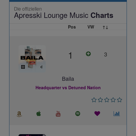
Die offiziellen
Apresski Lounge Music
Charts
Pos
VW
↑↓
1
3
Baila
Headquarter vs Detuned Nation