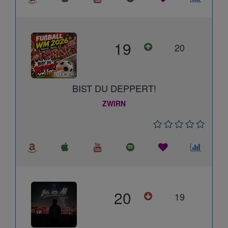
19
20
BIST DU DEPPERT!
ZWIRN
20
19