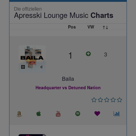
Die offiziellen
Apresski Lounge Music
Charts
Pos
VW
↑↓
1
3
Baila
Headquarter vs Detuned Nation