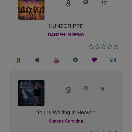
8
12
HUNZGRIPPE
DANZEN IM RENG
9
9
You’re Waiting in Heaven
Simone Cerovina