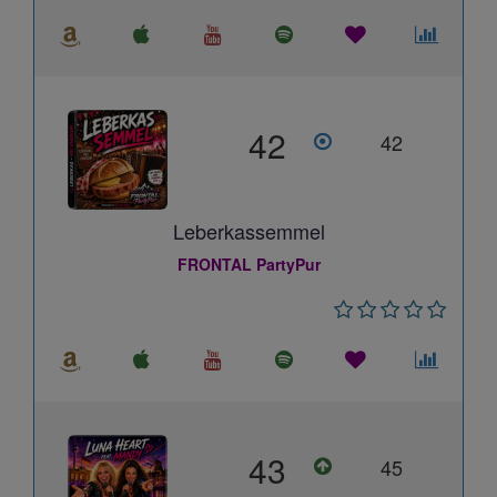
42
42
Leberkassemmel
FRONTAL PartyPur
43
45