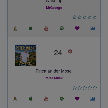
Wake up
MrGeorge
24
1
Finca an der Mosel
Peter Milski