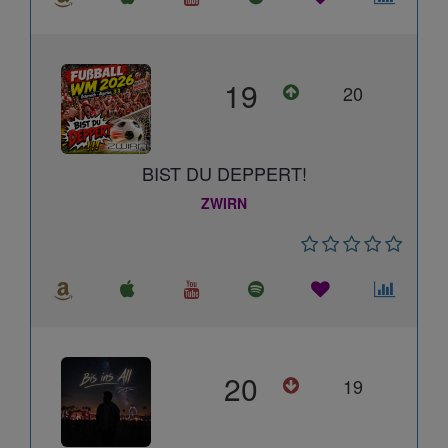
19
20
BIST DU DEPPERT!
ZWIRN
20
19