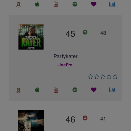
45
48
Partykater
JoePro
46
41