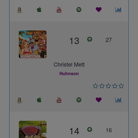
13
27
Christel Mett
Huhnson
14
16