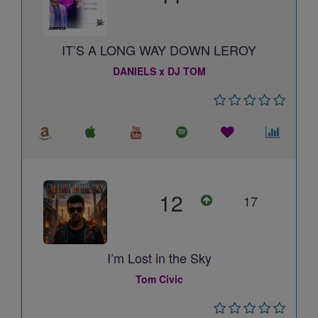
IT’S A LONG WAY DOWN LEROY
DANIELS x DJ TOM
12
17
I’m Lost in the Sky
Tom Civic