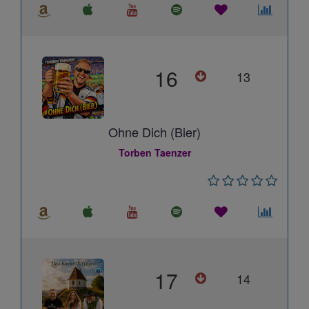
16
13
Ohne Dich (Bier)
Torben Taenzer
17
14