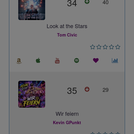
34
40
Look at the Stars
Tom Civic
35
29
Wir feiern
Kevin GPunkt