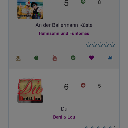
5
8
An der Ballermann Küste
Huhnsohn und Funtomas
6
5
Du
Berti & Lou
*