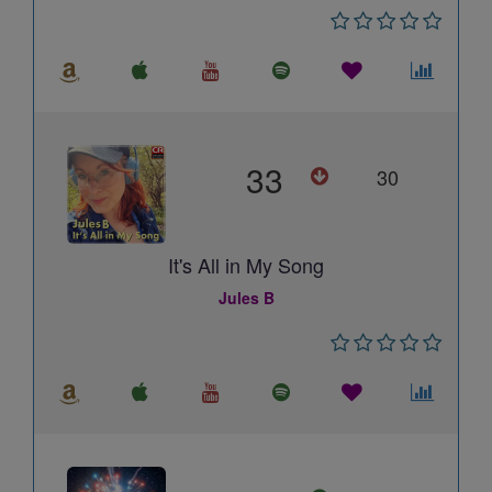
33
30
It's All in My Song
Jules B