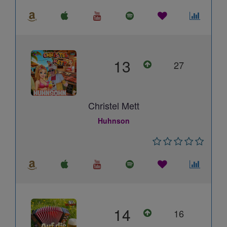
13
27
Christel Mett
Huhnson
14
16