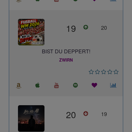
19
20
BIST DU DEPPERT!
ZWIRN
20
19