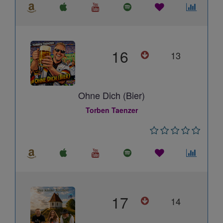
16
13
Ohne Dich (Bier)
Torben Taenzer
17
14