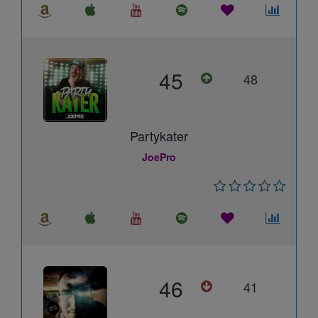
45
48
Partykater
JoePro
46
41