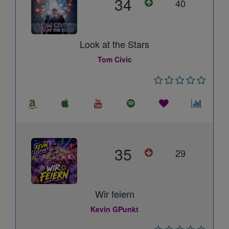
34
40
Look at the Stars
Tom Civic
35
29
Wir feiern
Kevin GPunkt