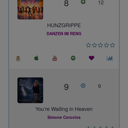
8
12
HUNZGRIPPE
DANZEN IM RENG
9
9
You’re Waiting in Heaven
Simone Cerovina