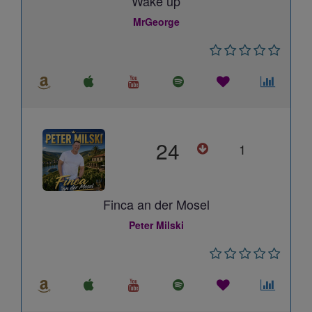
Wake up
MrGeorge
24
1
Finca an der Mosel
Peter Milski