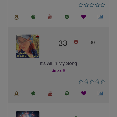
33
30
It's All in My Song
Jules B