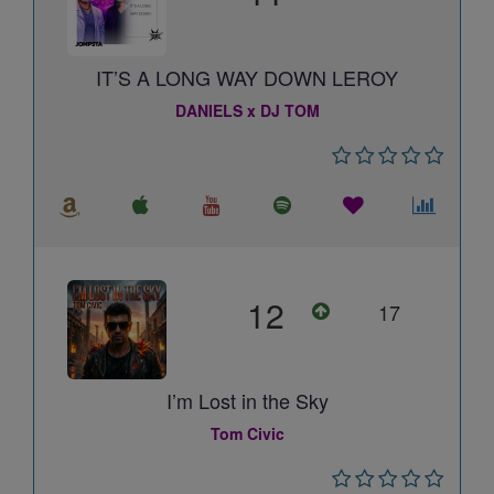
IT’S A LONG WAY DOWN LEROY
DANIELS x DJ TOM
12
17
I’m Lost in the Sky
Tom Civic