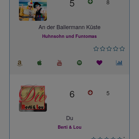
5
8
An der Ballermann Küste
Huhnsohn und Funtomas
6
5
Du
Berti & Lou
*