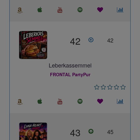
42
42
Leberkassemmel
FRONTAL PartyPur
43
45