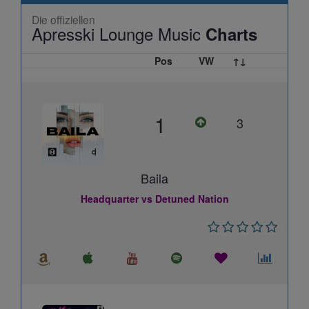
Die offiziellen
Apresski Lounge Music
Charts
Pos
VW
↑↓
1
3
Baila
Headquarter vs Detuned Nation