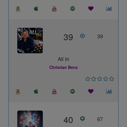
39
39
All In
Christian Benz
40
67