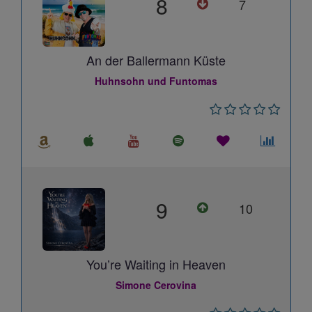
8
7
An der Ballermann Küste
Huhnsohn und Funtomas
9
10
You’re Waiting in Heaven
Simone Cerovina