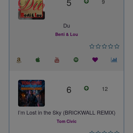
5
9
Du
Berti & Lou
6
12
I’m Lost in the Sky (BRICKWALL REMIX)
Tom Civic