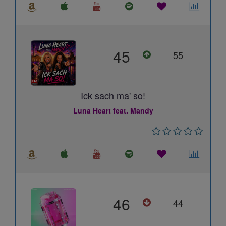
45
55
Ick sach ma' so!
Luna Heart feat. Mandy
46
44