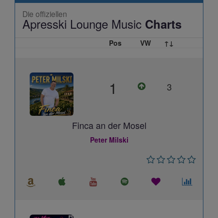
Die offiziellen
Apresski Lounge Music
Charts
Pos
VW
↑↓
1
3
Finca an der Mosel
Peter Milski