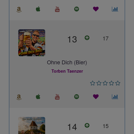
13
17
Ohne Dich (Bier)
Torben Taenzer
14
15