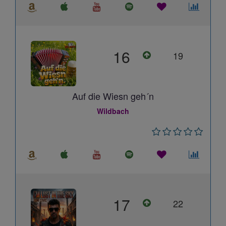
16
19
Auf die Wiesn geh´n
Wildbach
17
22