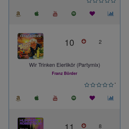
10
2
Wir Trinken Eierlikör (Partymix)
Franz Börder
*
11
8