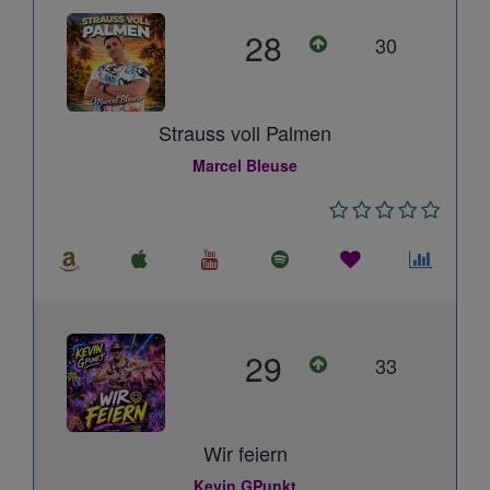
28
30
Strauss voll Palmen
Marcel Bleuse
29
33
Wir feiern
Kevin GPunkt