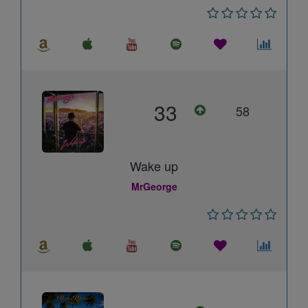
33
58
Wake up
MrGeorge