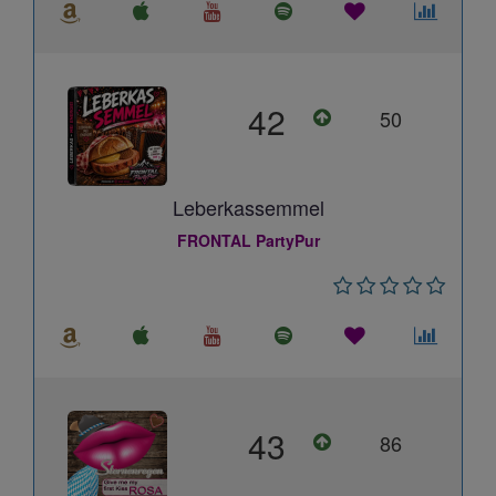
42
50
Leberkassemmel
FRONTAL PartyPur
43
86