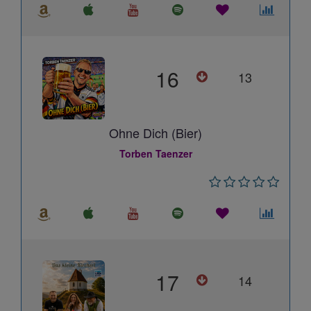
16
13
Ohne Dich (Bier)
Torben Taenzer
17
14