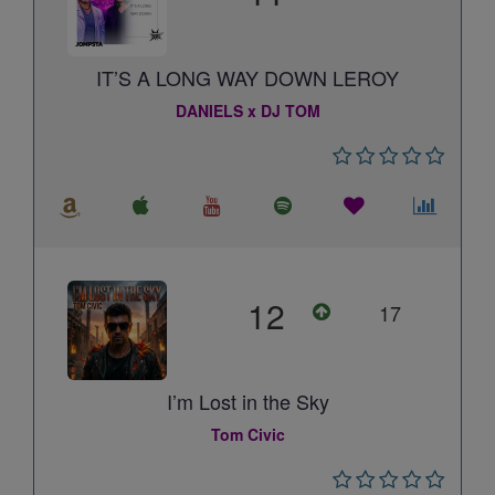
IT’S A LONG WAY DOWN LEROY
DANIELS x DJ TOM
12
17
I’m Lost in the Sky
Tom Civic