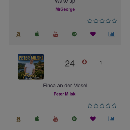
Wake up
MrGeorge
24
1
Finca an der Mosel
Peter Milski