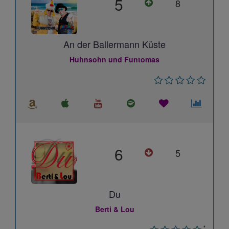
5
8
An der Ballermann Küste
Huhnsohn und Funtomas
6
5
Du
Berti & Lou
*