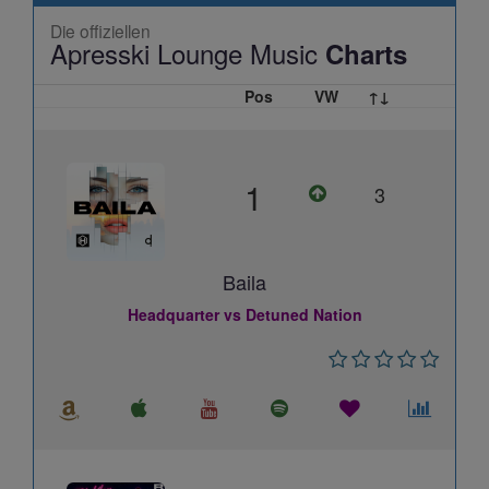
Die offiziellen
Apresski Lounge Music
Charts
Pos
VW
↑↓
1
3
Baila
Headquarter vs Detuned Nation