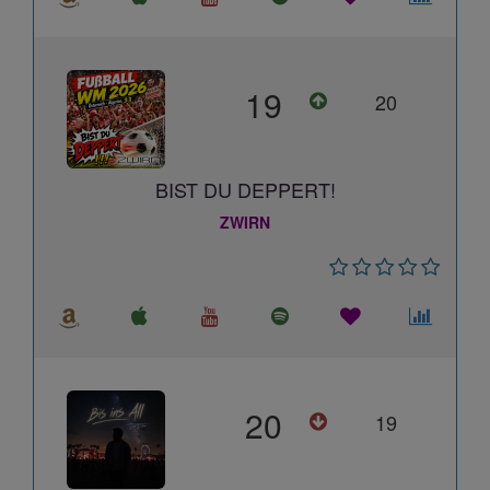
19
20
BIST DU DEPPERT!
ZWIRN
20
19