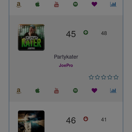
45
48
Partykater
JoePro
46
41