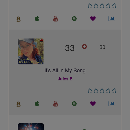
33
30
It's All in My Song
Jules B