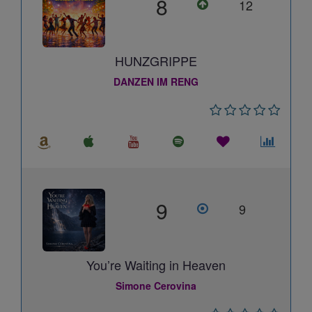
8
12
HUNZGRIPPE
DANZEN IM RENG
9
9
You’re Waiting in Heaven
Simone Cerovina