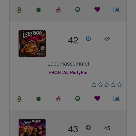
42
42
Leberkassemmel
FRONTAL PartyPur
43
45