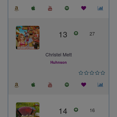
13
27
Christel Mett
Huhnson
14
16