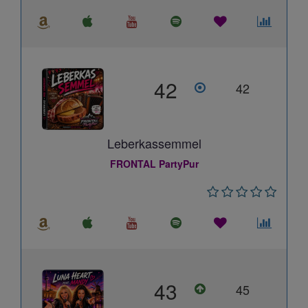
42
42
Leberkassemmel
FRONTAL PartyPur
43
45