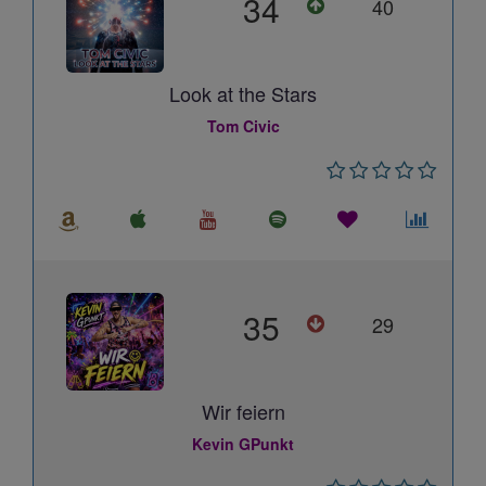
34
40
Look at the Stars
Tom Civic
35
29
Wir feiern
Kevin GPunkt