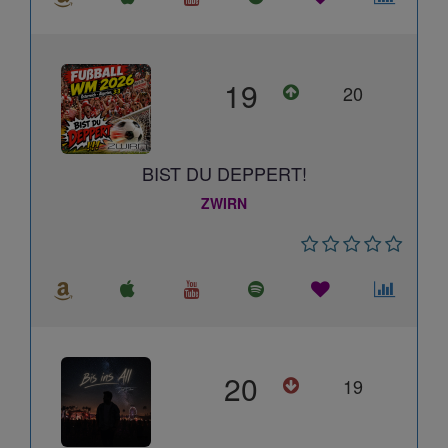
19
20
BIST DU DEPPERT!
ZWIRN
20
19