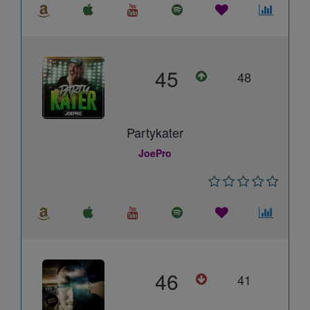
45
48
Partykater
JoePro
46
41