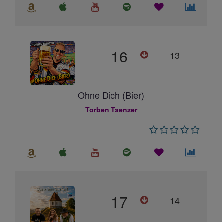
16
13
Ohne Dich (Bier)
Torben Taenzer
17
14