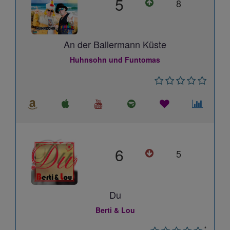
5
8
An der Ballermann Küste
Huhnsohn und Funtomas
6
5
Du
Berti & Lou
*