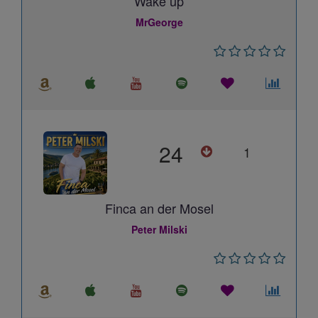
Wake up
MrGeorge
24
1
Finca an der Mosel
Peter Milski