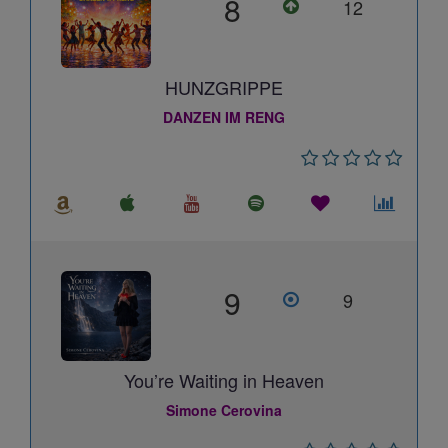
8
12
HUNZGRIPPE
DANZEN IM RENG
9
9
You’re Waiting in Heaven
Simone Cerovina