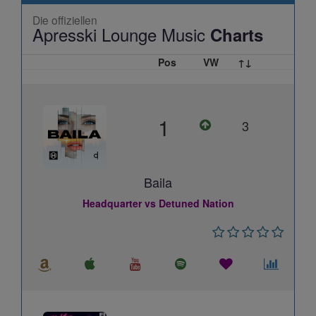
Die offiziellen
Apresski Lounge Music
Charts
Pos
VW
↑↓
1
3
Baila
Headquarter vs Detuned Nation