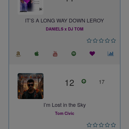
IT’S A LONG WAY DOWN LEROY
DANIELS x DJ TOM
12
17
I’m Lost in the Sky
Tom Civic