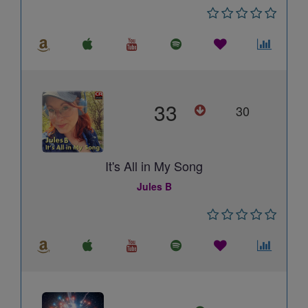
33
30
It's All in My Song
Jules B