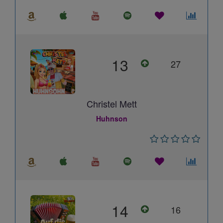
13
27
Christel Mett
Huhnson
14
16