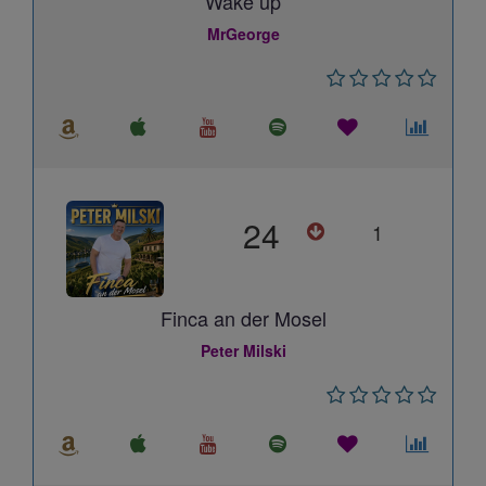
Wake up
MrGeorge
24
1
Finca an der Mosel
Peter Milski