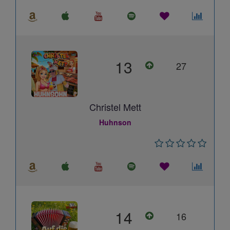
13
27
Christel Mett
Huhnson
14
16