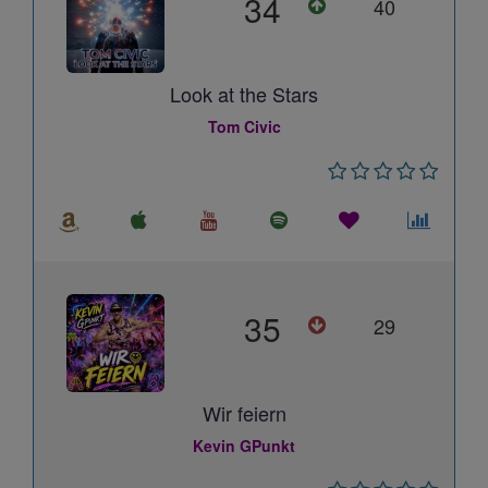
34
40
Look at the Stars
Tom Civic
35
29
Wir feiern
Kevin GPunkt