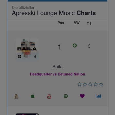
Die offiziellen
Apresski Lounge Music
Charts
Pos
VW
↑↓
1
3
Baila
Headquarter vs Detuned Nation