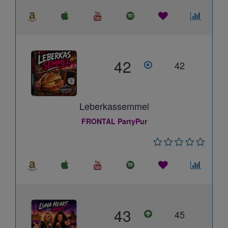
42
42
Leberkassemmel
FRONTAL PartyPur
43
45