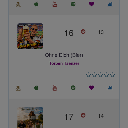
16
13
Ohne Dich (Bier)
Torben Taenzer
17
14