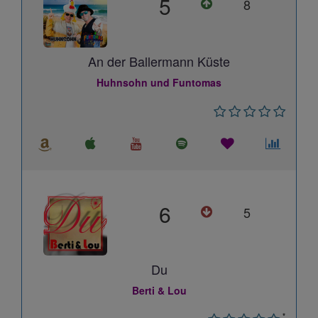
5
8
An der Ballermann Küste
Huhnsohn und Funtomas
6
5
Du
Berti & Lou
*