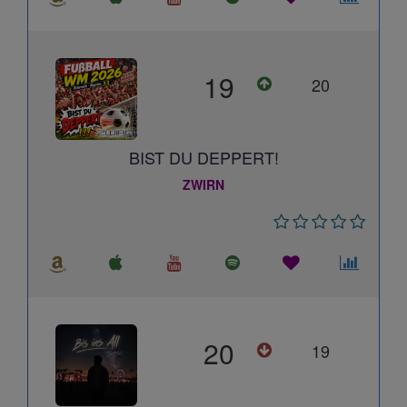
19
20
BIST DU DEPPERT!
ZWIRN
20
19