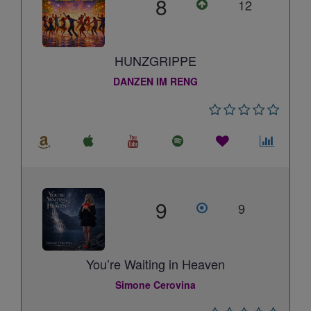
8
12
HUNZGRIPPE
DANZEN IM RENG
9
9
You’re Waiting in Heaven
Simone Cerovina