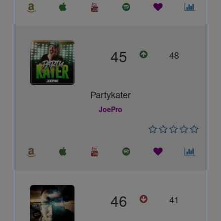
45
48
Partykater
JoePro
46
41