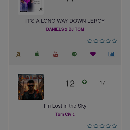
IT’S A LONG WAY DOWN LEROY
DANIELS x DJ TOM
12
17
I’m Lost in the Sky
Tom Civic