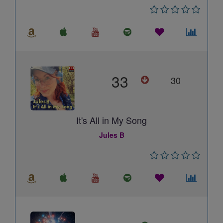
33
30
It's All in My Song
Jules B