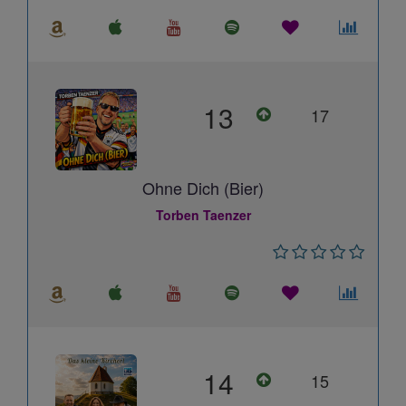
13
17
Ohne Dich (Bier)
Torben Taenzer
14
15