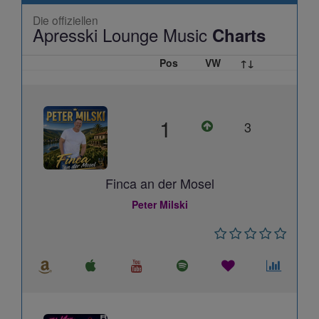
Die offiziellen
Apresski Lounge Music
Charts
Pos
VW
↑↓
1
3
Finca an der Mosel
Peter Milski