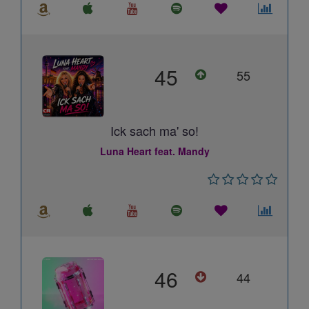
45
55
Ick sach ma' so!
Luna Heart feat. Mandy
46
44