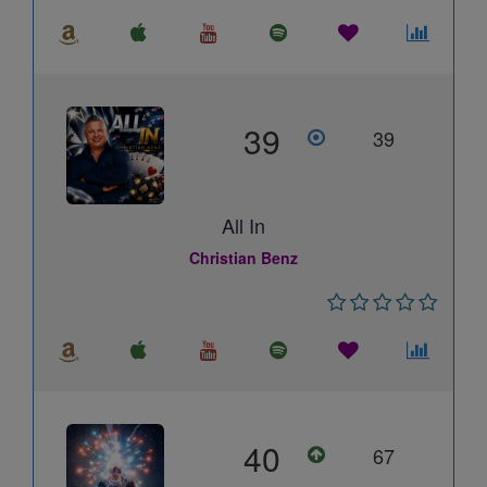
39
39
All In
Christian Benz
40
67