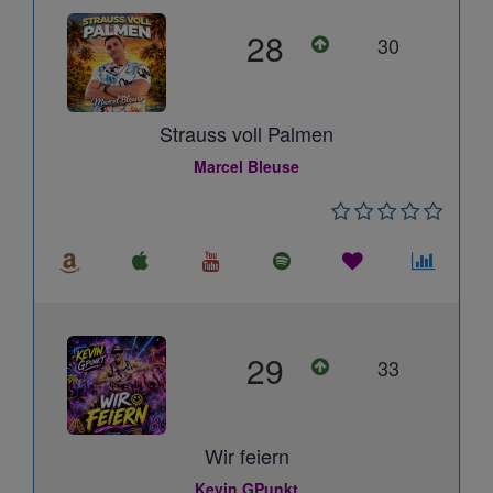
28
30
Strauss voll Palmen
Marcel Bleuse
29
33
Wir feiern
Kevin GPunkt