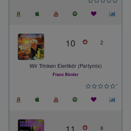
10
2
Wir Trinken Eierlikör (Partymix)
Franz Börder
*
11
8