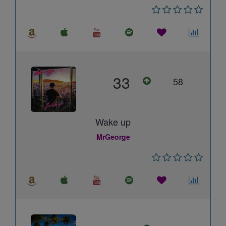
33
58
Wake up
MrGeorge