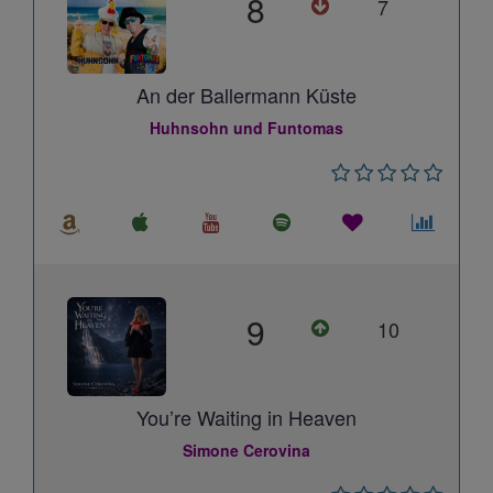
8
7
An der Ballermann Küste
Huhnsohn und Funtomas
9
10
You’re Waiting in Heaven
Simone Cerovina