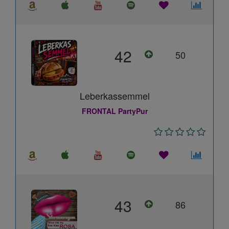
42
50
Leberkassemmel
FRONTAL PartyPur
43
86