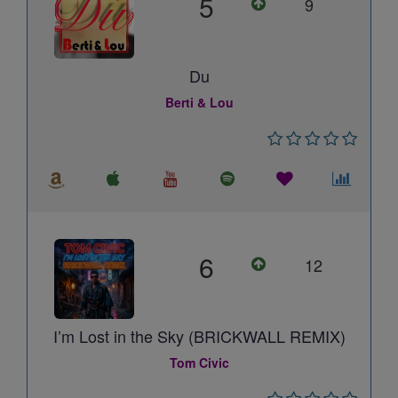
5
9
Du
Berti & Lou
6
12
I’m Lost in the Sky (BRICKWALL REMIX)
Tom Civic