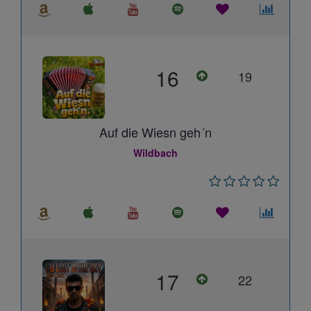
16
19
Auf die Wiesn geh´n
Wildbach
17
22