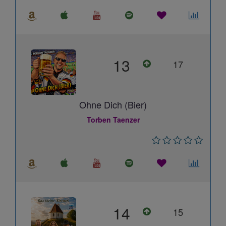
13
17
Ohne Dich (Bier)
Torben Taenzer
14
15