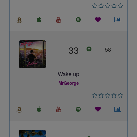
33
58
Wake up
MrGeorge