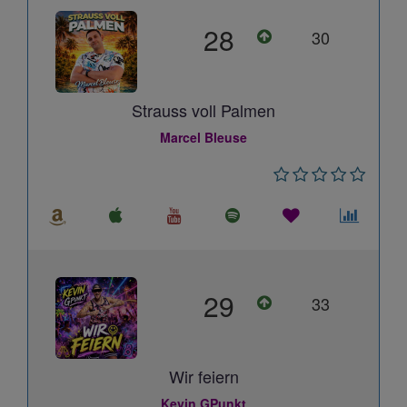
28
30
Strauss voll Palmen
Marcel Bleuse
29
33
Wir feiern
Kevin GPunkt