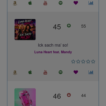
45
55
Ick sach ma' so!
Luna Heart feat. Mandy
46
44