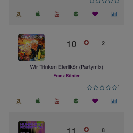
10
2
Wir Trinken Eierlikör (Partymix)
Franz Börder
*
11
8