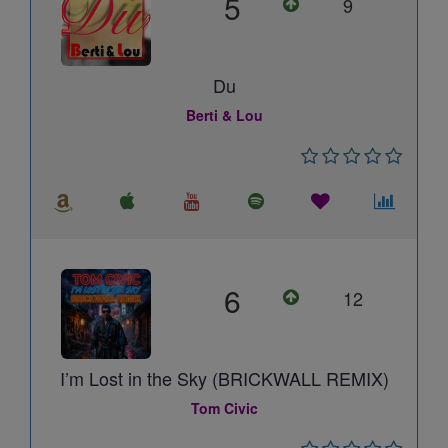
5
9
Du
Berti & Lou
6
12
I’m Lost in the Sky (BRICKWALL REMIX)
Tom Civic