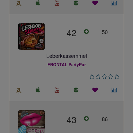
42
50
Leberkassemmel
FRONTAL PartyPur
43
86