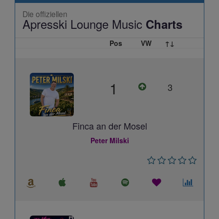
Die offiziellen
Apresski Lounge Music
Charts
Pos
VW
↑↓
1
3
Finca an der Mosel
Peter Milski