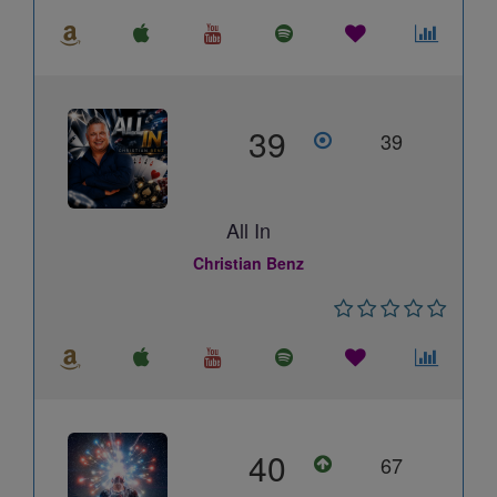
39
39
All In
Christian Benz
40
67