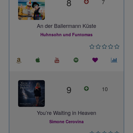
8
7
An der Ballermann Küste
Huhnsohn und Funtomas
9
10
You’re Waiting in Heaven
Simone Cerovina