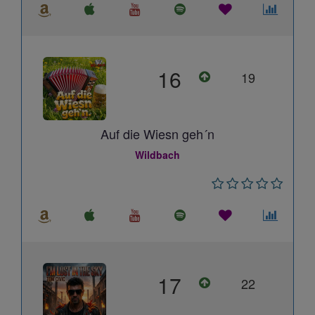
16
19
Auf die Wiesn geh´n
Wildbach
17
22