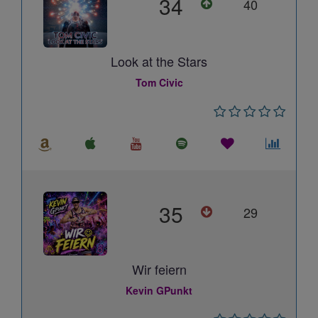
34
40
Look at the Stars
Tom Civic
35
29
Wir feiern
Kevin GPunkt