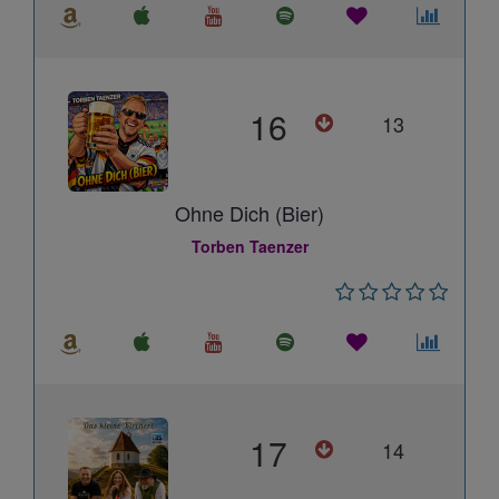
16
13
Ohne Dich (Bier)
Torben Taenzer
17
14