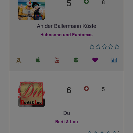
5
8
An der Ballermann Küste
Huhnsohn und Funtomas
6
5
Du
Berti & Lou
*