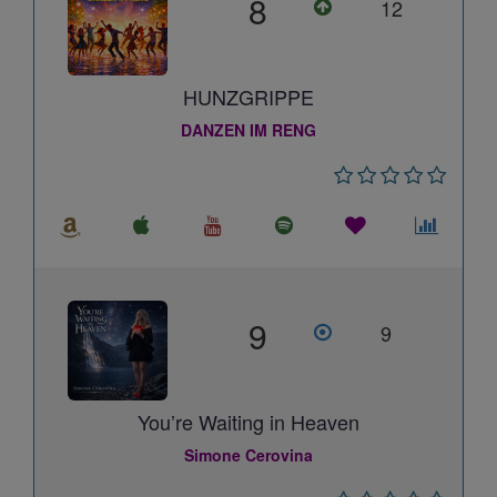
8
12
HUNZGRIPPE
DANZEN IM RENG
9
9
You’re Waiting in Heaven
Simone Cerovina