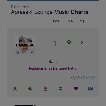
Die offiziellen
Apresski Lounge Music
Charts
Pos
VW
↑↓
1
3
Baila
Headquarter vs Detuned Nation