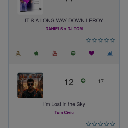
IT’S A LONG WAY DOWN LEROY
DANIELS x DJ TOM
12
17
I’m Lost in the Sky
Tom Civic