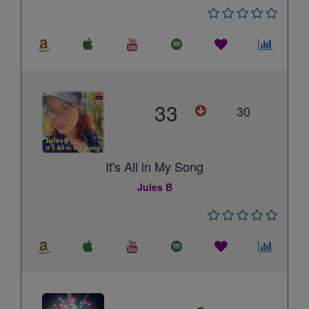
33
30
It's All in My Song
Jules B