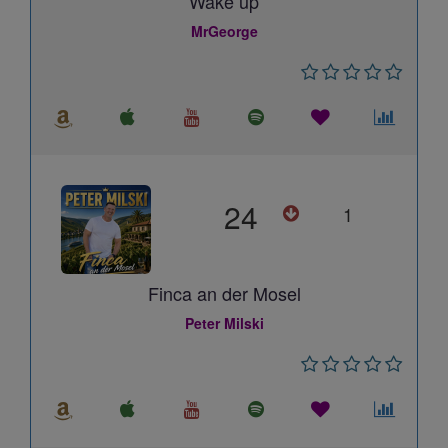
Wake up
MrGeorge
24
1
Finca an der Mosel
Peter Milski