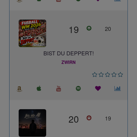
19
20
BIST DU DEPPERT!
ZWIRN
20
19