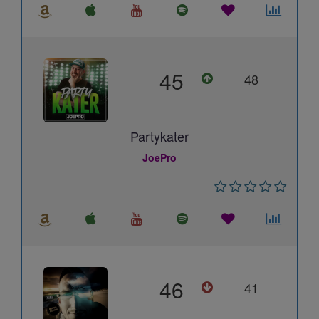
45
48
Partykater
JoePro
46
41