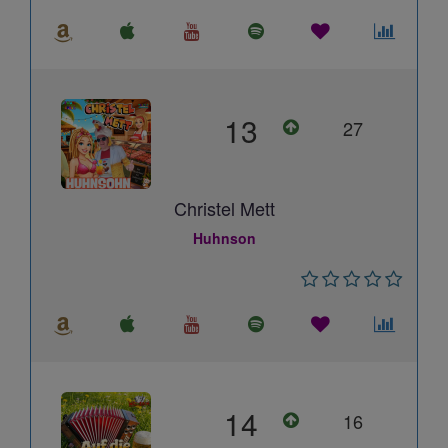
13
27
Christel Mett
Huhnson
14
16