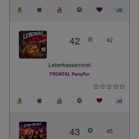
42
42
Leberkassemmel
FRONTAL PartyPur
43
45