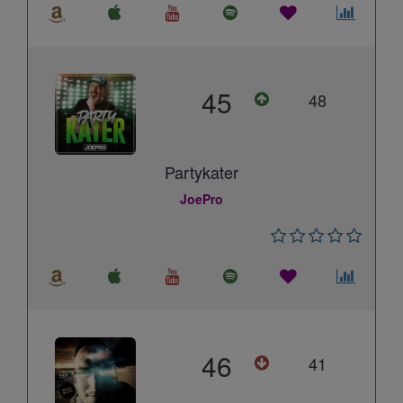
45
48
Partykater
JoePro
46
41