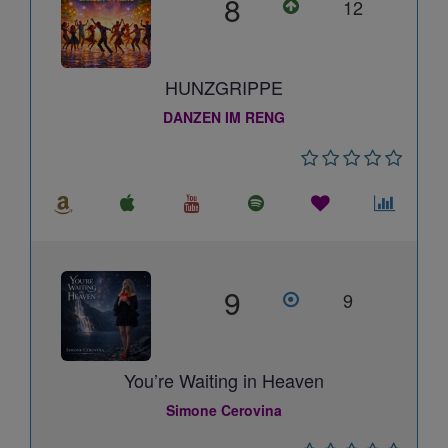
8
12
HUNZGRIPPE
DANZEN IM RENG
9
9
You’re Waiting in Heaven
Simone Cerovina