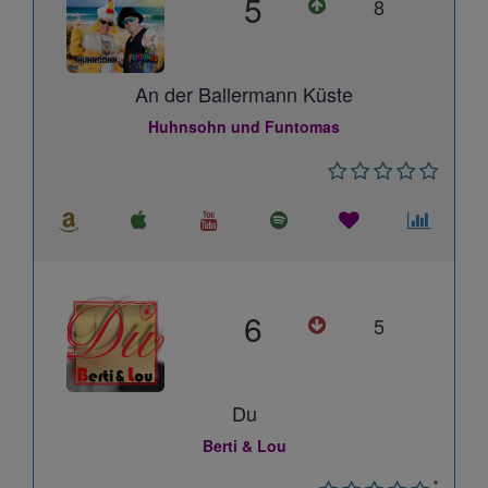
5
8
An der Ballermann Küste
Huhnsohn und Funtomas
6
5
Du
Berti & Lou
*