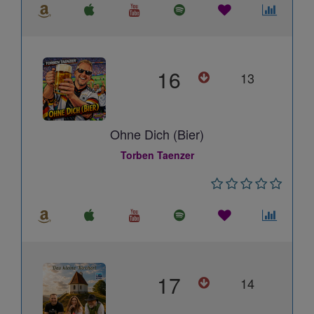
16
13
Ohne Dich (Bier)
Torben Taenzer
17
14