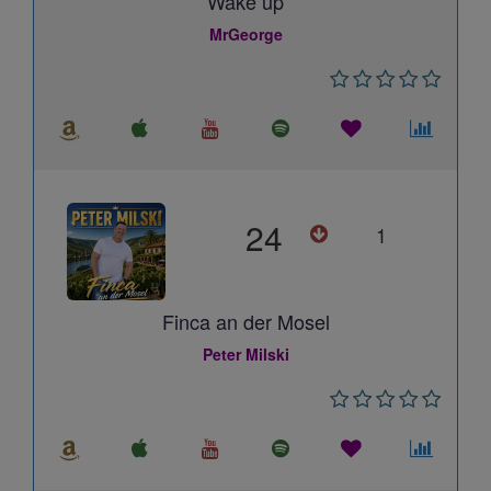
Wake up
MrGeorge
24
1
Finca an der Mosel
Peter Milski