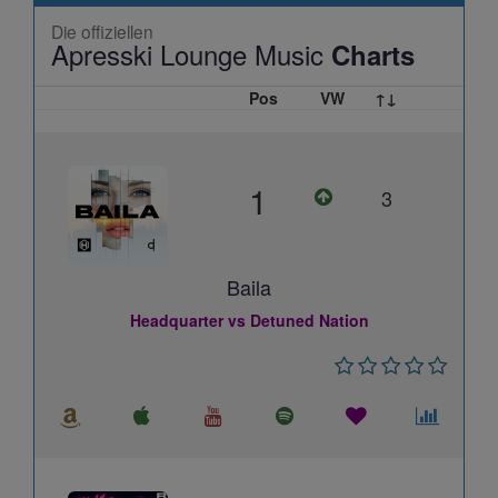
Die offiziellen
Apresski Lounge Music
Charts
Pos
VW
↑↓
1
3
Baila
Headquarter vs Detuned Nation