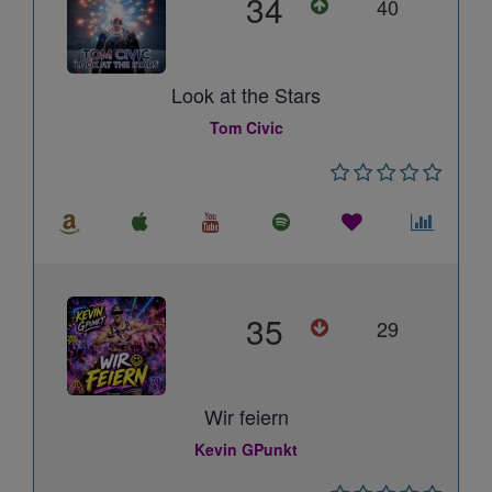
34
40
Look at the Stars
Tom Civic
35
29
Wir feiern
Kevin GPunkt