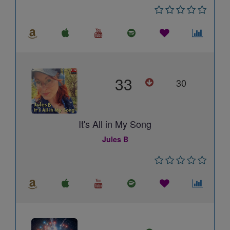
33
30
It's All in My Song
Jules B