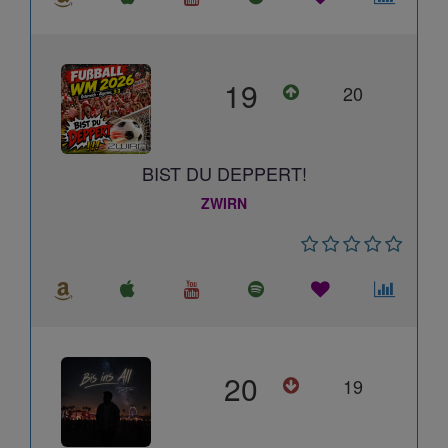
19
20
BIST DU DEPPERT!
ZWIRN
20
19