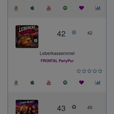
42
42
Leberkassemmel
FRONTAL PartyPur
43
45