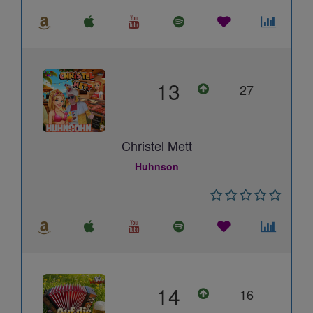
13
27
Christel Mett
Huhnson
14
16