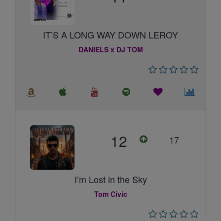
IT’S A LONG WAY DOWN LEROY
DANIELS x DJ TOM
12
17
I’m Lost in the Sky
Tom Civic