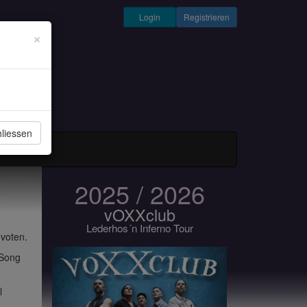
Login
Registrieren
×
liessen
und Musiker
2025 / 2026
vOXXclub
Lederhos´n Inferno Tour
 voten.
 Song
l