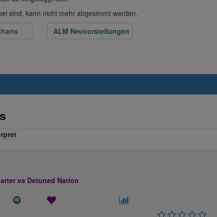
abei sind, kann nicht mehr abgesimmt werden.
harts
ALM Neuvorstellungen
s
erpret
rter vs Detuned Nation