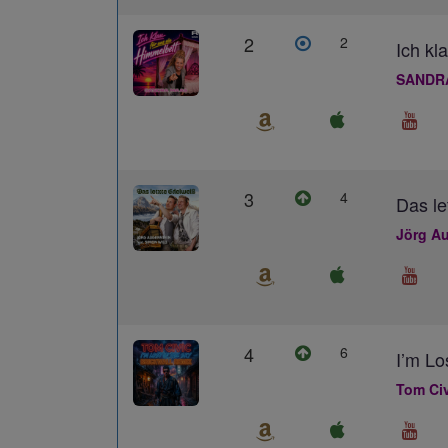
2
2
Ich kl
SANDR
3
4
Das le
Jörg Au
4
6
I’m L
Tom Civ