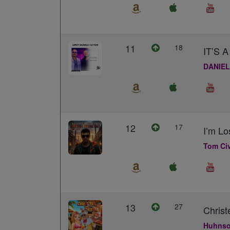
11
18
IT’S
DANIEL
12
17
I’m Lo
Tom Civ
13
27
Christ
Huhns