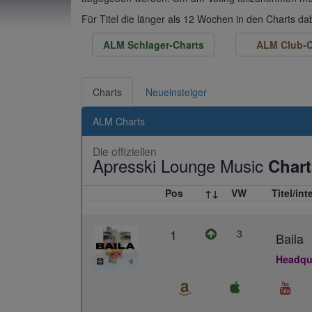
Für Titel die länger als 12 Wochen in den Charts d
ALM Schlager-Charts
ALM Club-C
Charts
Neueinsteiger
ALM Charts
Die offiziellen
Apresski Lounge Music
Chart
Pos
↑↓
VW
Titel/int
1
3
Baila
Headqua