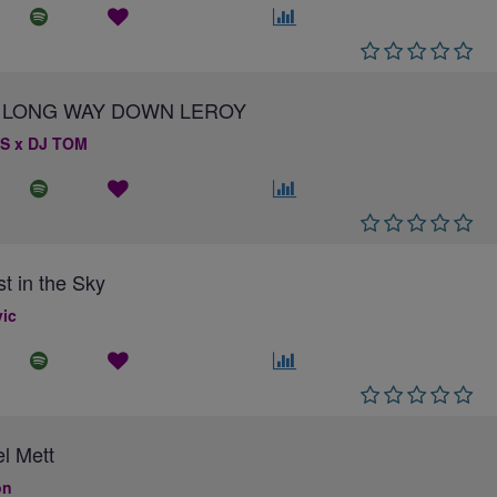
 A LONG WAY DOWN LEROY
S x DJ TOM
st in the Sky
ic
el Mett
on