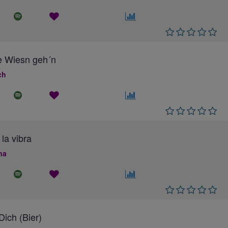
e Wiesn geh´n
ch
 la vibra
na
ich (Bier)