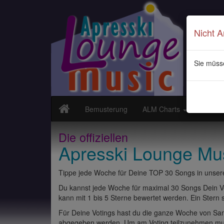
Nicht 
Sie müss
Bemusterung
ALM Charts
Neuvor
Die offiziellen
Apresski Lounge Mu
Tippe jede Woche für Deine TOP 30 Songs in unsere
Du kannst jede Woche für maximal 30 Songs Dein Vo
kann mit 1 bis 5 Sterne bewertet werden. Ein Stern st
Für Deine Votings hast du die ganze Woche von Sams
abgegeben werden. Um am Voting teilzunehmen muss