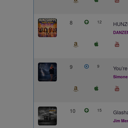
8
12
HUNZ
DANZE
9
9
You’re
Simone
10
15
Glash
Jim Me