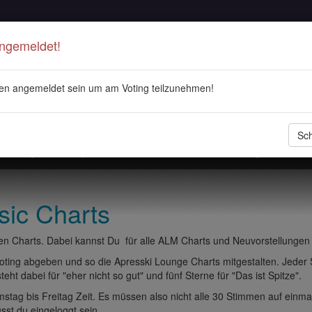
Angemeldet!
en angemeldet sein um am Voting teilzunehmen!
Sch
stellungen
Playlisten
ALM Radio
Veranstaltungen
DJ 
sic Charts
n Charts. Dabei kannst Du für alle ALM Charts und Neuvorstellungen
ting abgeben und so die Apresski Lounge Charts mitgestalten. Jeder
eht dabei für "eher nicht so gut" und fünf Sterne für "Das ist Spitze".
tag bis Freitag Zeit. Es müssen also nicht alle 30 Stimmen auf einma
t du eingeloggt sein.