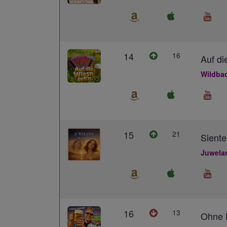
14
16
Auf di
Wildba
15
21
Siente
Juwela
16
13
Ohne D