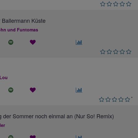
 Ballermann Küste
hn und Funtomas
 Lou
*
g der Sommer noch einmal an (Nur So! Remix)
ler