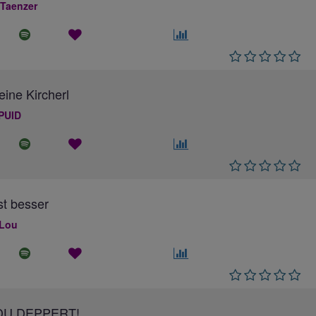
 Taenzer
eine Kircherl
PUID
ist besser
 Lou
DU DEPPERT!