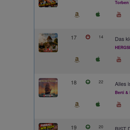
Torben
17
14
Das kl
HERGS
18
22
Alles 
Berti &
19
20
BIST 