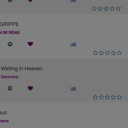
*
GRIPPE
N IM RENG
 Waiting in Heaven
 Cerovina
aus
rtens