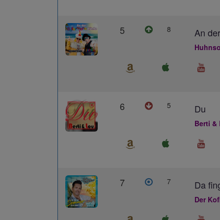
5
8
An der
Huhnso
6
5
Du
Berti &
7
7
Da fin
Der Kof