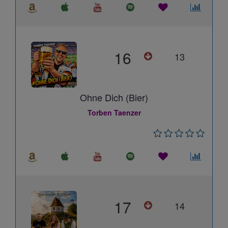
16
13
Ohne Dich (Bier)
Torben Taenzer
17
14