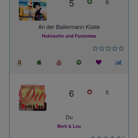
5
8
An der Ballermann Küste
Huhnsohn und Funtomas
6
5
Du
Berti & Lou
*