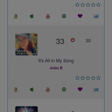
33
30
It's All in My Song
Jules B