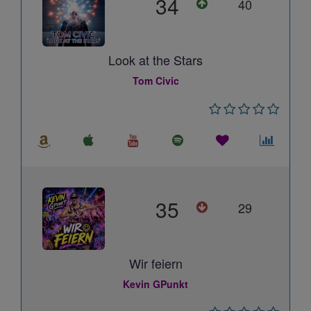
34
40
Look at the Stars
Tom Civic
35
29
Wir feiern
Kevin GPunkt