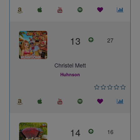
13
27
Christel Mett
Huhnson
14
16