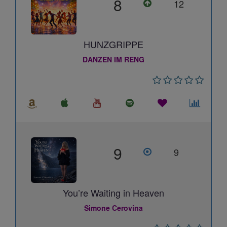
8
12
HUNZGRIPPE
DANZEN IM RENG
9
9
You’re Waiting in Heaven
Simone Cerovina