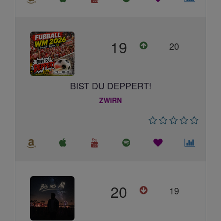
19
20
BIST DU DEPPERT!
ZWIRN
20
19