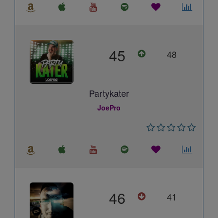
45
48
Partykater
JoePro
46
41