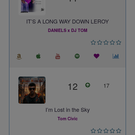
IT’S A LONG WAY DOWN LEROY
DANIELS x DJ TOM
12
17
I’m Lost in the Sky
Tom Civic