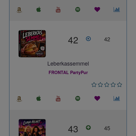
42
42
Leberkassemmel
FRONTAL PartyPur
43
45