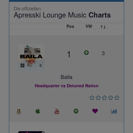
Die offiziellen
Apresski Lounge Music
Charts
Pos
VW
↑↓
1
3
Baila
Headquarter vs Detuned Nation