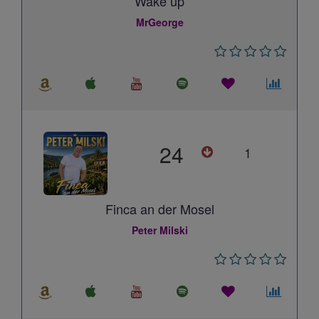
Wake up
MrGeorge
24
1
Finca an der Mosel
Peter Milski