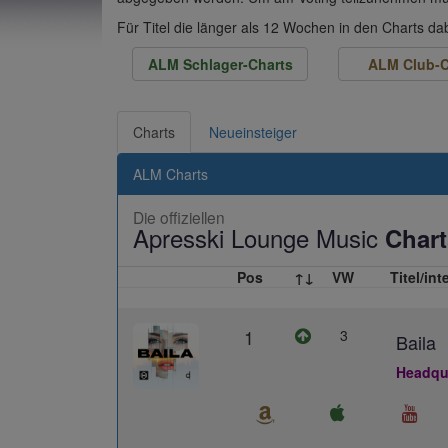
Für Titel die länger als 12 Wochen in den Charts d
ALM Schlager-Charts
ALM Club-C
Charts
Neueinsteiger
ALM Charts
Die offiziellen
Apresski Lounge Music
Chart
Pos
↑↓
VW
Titel/int
1
3
Baila
Headqua