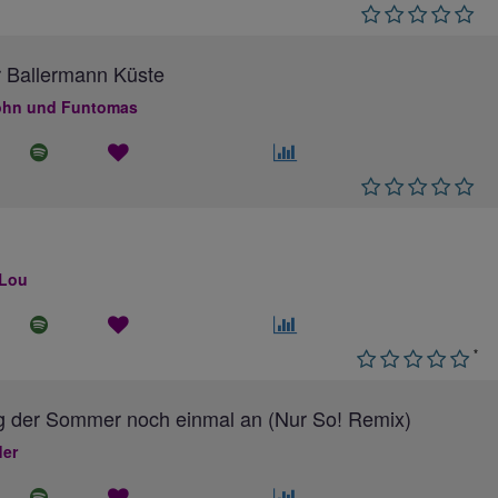
 Ballermann Küste
hn und Funtomas
 Lou
*
g der Sommer noch einmal an (Nur So! Remix)
ler