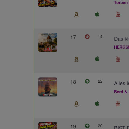
Torben
17
14
Das kl
HERGS
18
22
Alles 
Berti &
19
20
BIST 