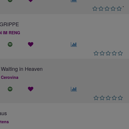
*
GRIPPE
N IM RENG
 Waiting in Heaven
 Cerovina
aus
rtens