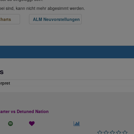
abei sind, kann nicht mehr abgesimmt werden.
harts
ALM Neuvorstellungen
s
erpret
rter vs Detuned Nation