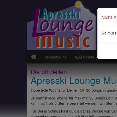
Nicht 
Sie müss
Bemusterung
ALM Charts
Neuvor
Die offiziellen
Apresski Lounge Mu
Tippe jede Woche für Deine TOP 30 Songs in unsere
Du kannst jede Woche für maximal 30 Songs Dein Vo
kann mit 1 bis 5 Sterne bewertet werden. Ein Stern st
Für Deine Votings hast du die ganze Woche von Sams
abgegeben werden. Um am Voting teilzunehmen muss