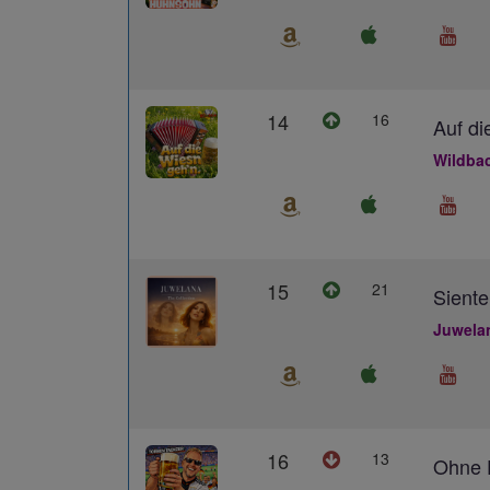
14
16
Auf di
Wildba
15
21
Siente
Juwela
16
13
Ohne D