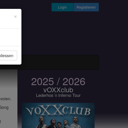
Login
Registrieren
×
liessen
und Musiker
2025 / 2026
vOXXclub
Lederhos´n Inferno Tour
 voten.
 Song
l