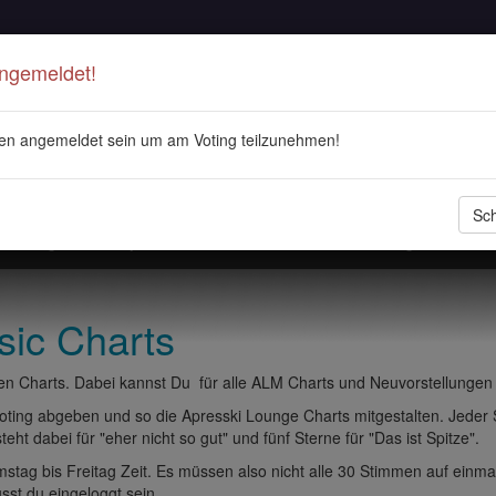
Angemeldet!
en angemeldet sein um am Voting teilzunehmen!
Sch
stellungen
Playlisten
ALM Radio
Veranstaltungen
DJ 
sic Charts
n Charts. Dabei kannst Du für alle ALM Charts und Neuvorstellungen
ting abgeben und so die Apresski Lounge Charts mitgestalten. Jeder
eht dabei für "eher nicht so gut" und fünf Sterne für "Das ist Spitze".
tag bis Freitag Zeit. Es müssen also nicht alle 30 Stimmen auf einma
t du eingeloggt sein.