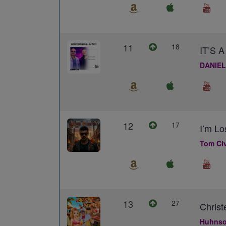
11
18
IT’S
DANIEL
12
17
I’m Lo
Tom Civ
13
27
Christ
Huhns