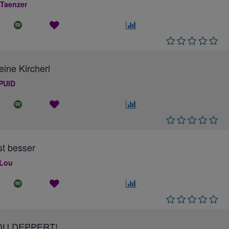
 Taenzer
eine Kircherl
PUID
ist besser
 Lou
DU DEPPERT!