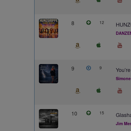
8
12
HUNZ
DANZE
9
9
You’re
Simone
10
15
Glash
Jim Me