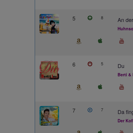
5
8
An der
Huhnso
6
5
Du
Berti &
7
7
Da fin
Der Kof