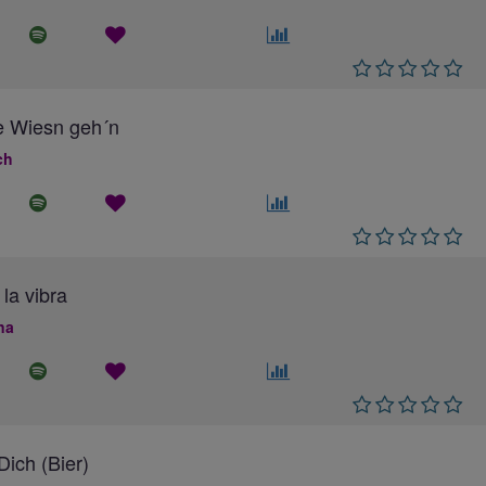
e Wiesn geh´n
ch
 la vibra
na
ich (Bier)