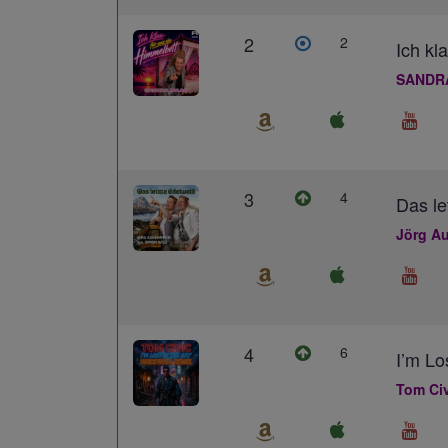
2
2
Ich kl
SANDR
3
4
Das le
Jörg Au
4
6
I’m L
Tom Civ