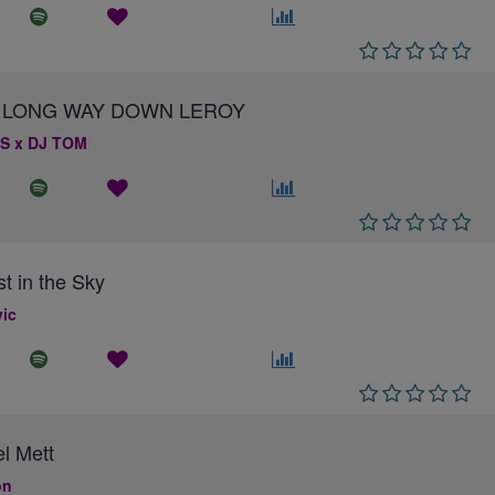
 A LONG WAY DOWN LEROY
S x DJ TOM
st in the Sky
ic
el Mett
on