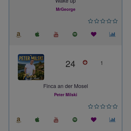
Wake up
MrGeorge
24
1
Finca an der Mosel
Peter Milski