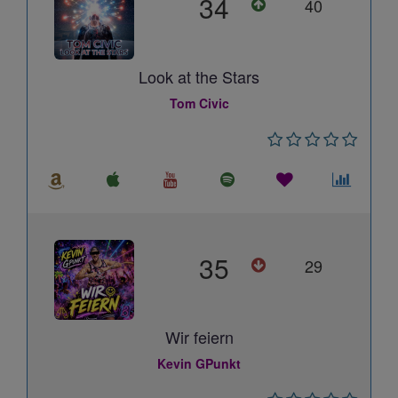
34
40
Look at the Stars
Tom Civic
35
29
Wir feiern
Kevin GPunkt