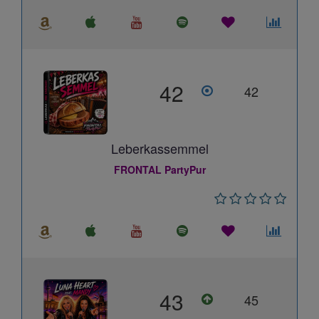
42
42
Leberkassemmel
FRONTAL PartyPur
43
45