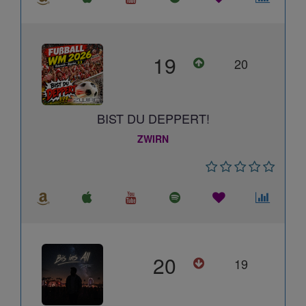
19
20
BIST DU DEPPERT!
ZWIRN
20
19