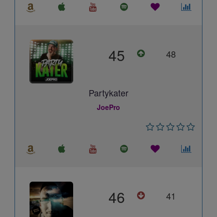
45
48
Partykater
JoePro
46
41