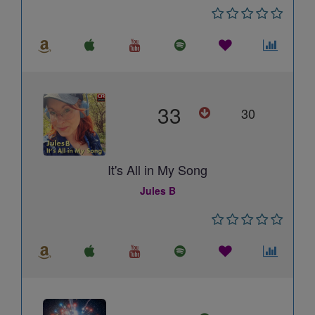
33
30
It's All in My Song
Jules B