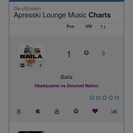
Die offiziellen
Apresski Lounge Music
Charts
Pos
VW
↑↓
1
3
Baila
Headquarter vs Detuned Nation