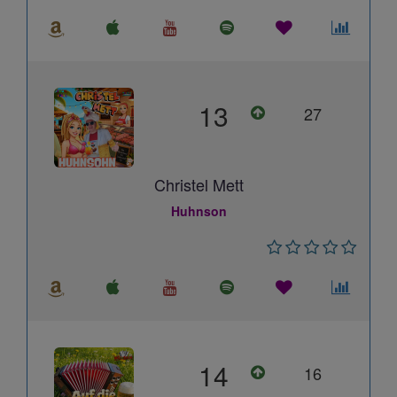
13
27
Christel Mett
Huhnson
14
16