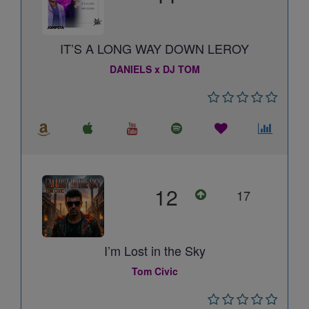
IT’S A LONG WAY DOWN LEROY
DANIELS x DJ TOM
12
17
I’m Lost in the Sky
Tom Civic