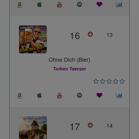
16
13
Ohne Dich (Bier)
Torben Taenzer
17
14