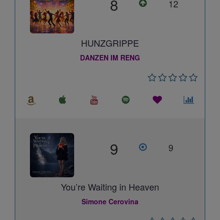
8
12
HUNZGRIPPE
DANZEN IM RENG
9
9
You’re Waiting in Heaven
Simone Cerovina