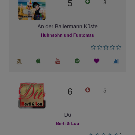
5
8
An der Ballermann Küste
Huhnsohn und Funtomas
6
5
Du
Berti & Lou
*