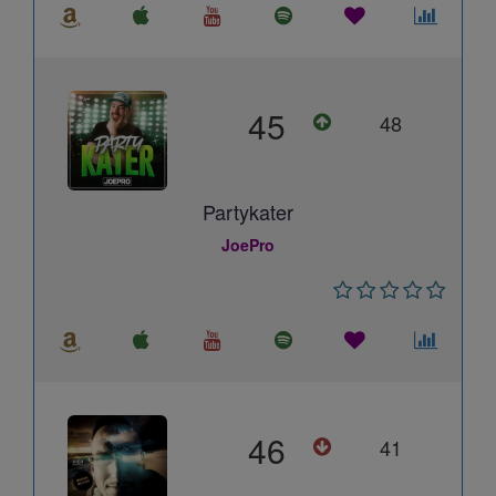
45
48
Partykater
JoePro
46
41