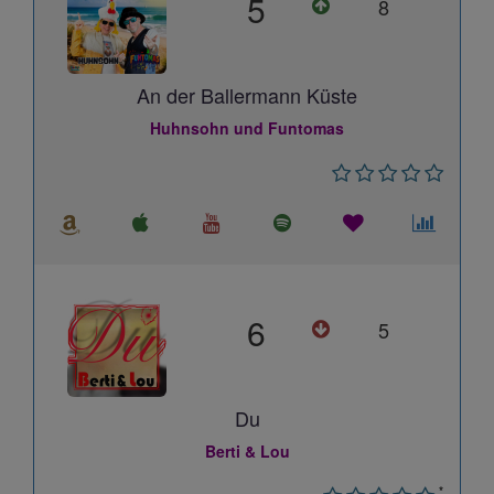
5
8
An der Ballermann Küste
Huhnsohn und Funtomas
6
5
Du
Berti & Lou
*