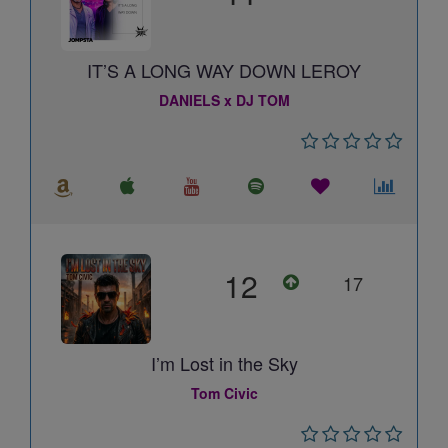
IT’S A LONG WAY DOWN LEROY
DANIELS x DJ TOM
12
17
I’m Lost in the Sky
Tom Civic