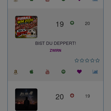
19
20
BIST DU DEPPERT!
ZWIRN
20
19