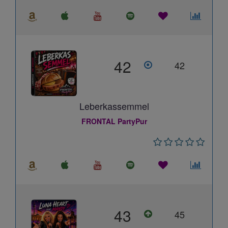
42
42
Leberkassemmel
FRONTAL PartyPur
43
45