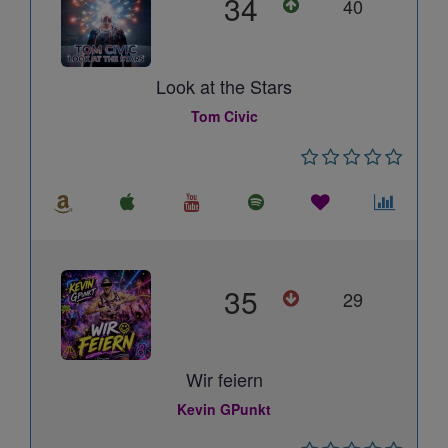
34
40
Look at the Stars
Tom Civic
35
29
Wir feiern
Kevin GPunkt