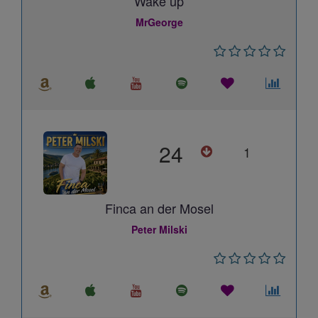
Wake up
MrGeorge
24
1
Finca an der Mosel
Peter Milski