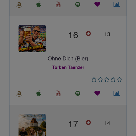
16
13
Ohne Dich (Bier)
Torben Taenzer
17
14