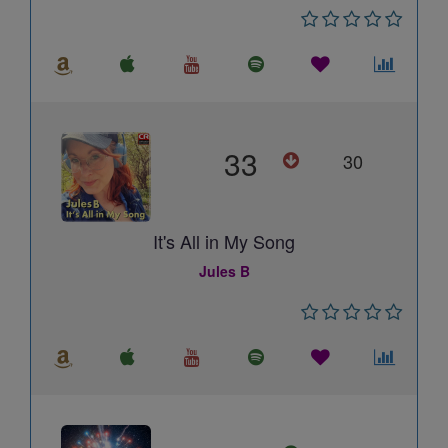
33
30
It's All in My Song
Jules B