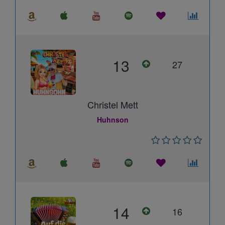
13
27
Christel Mett
Huhnson
14
16