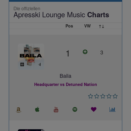
Die offiziellen
Apresski Lounge Music
Charts
Pos
VW
↑↓
1
3
Baila
Headquarter vs Detuned Nation