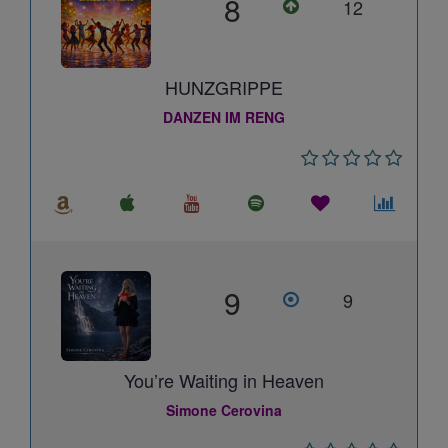
8
12
HUNZGRIPPE
DANZEN IM RENG
9
9
You’re Waiting in Heaven
Simone Cerovina