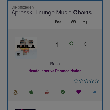
Die offiziellen
Apresski Lounge Music
Charts
Pos
VW
↑↓
1
3
Baila
Headquarter vs Detuned Nation