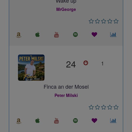
Wake up
MrGeorge
24
1
Finca an der Mosel
Peter Milski