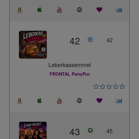
42
42
Leberkassemmel
FRONTAL PartyPur
43
45