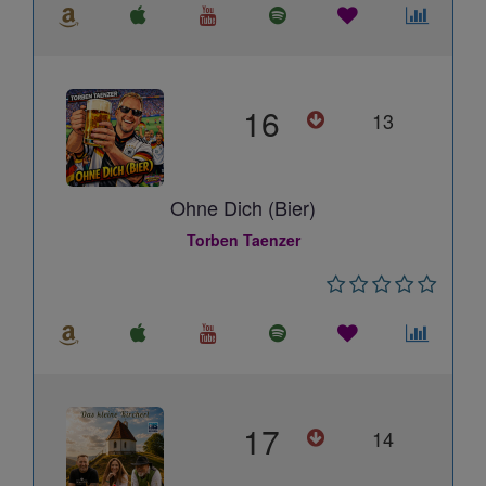
16
13
Ohne Dich (Bier)
Torben Taenzer
17
14