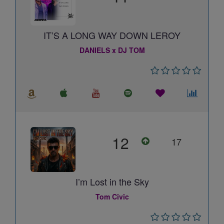
IT’S A LONG WAY DOWN LEROY
DANIELS x DJ TOM
12
17
I’m Lost in the Sky
Tom Civic