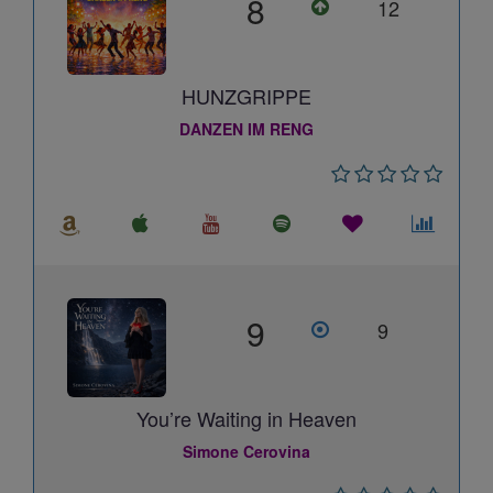
8
12
HUNZGRIPPE
DANZEN IM RENG
9
9
You’re Waiting in Heaven
Simone Cerovina