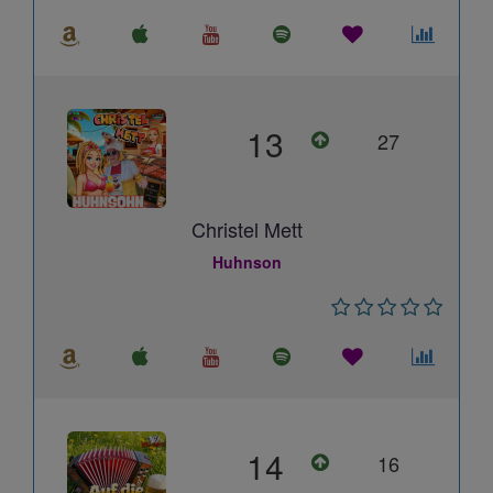
13
27
Christel Mett
Huhnson
14
16