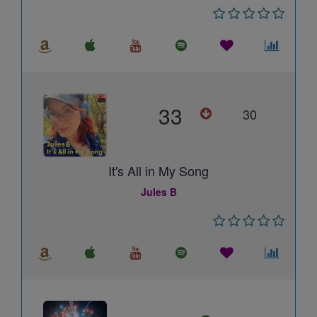
33
30
It's All in My Song
Jules B