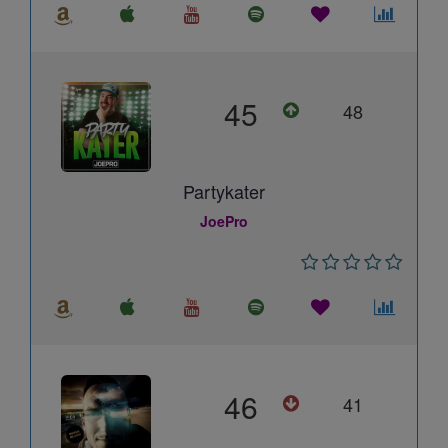
45
48
Partykater
JoePro
46
41