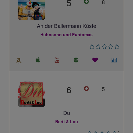
5
8
An der Ballermann Küste
Huhnsohn und Funtomas
6
5
Du
Berti & Lou
*