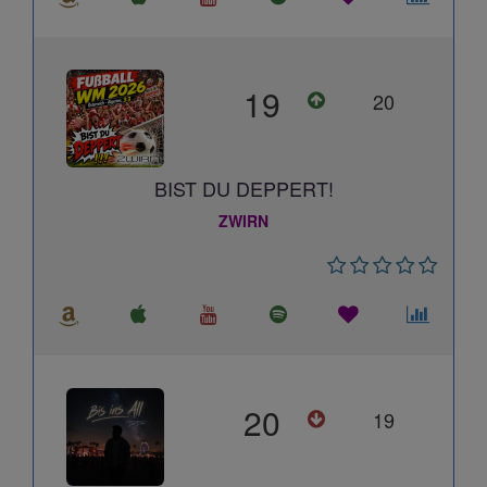
19
20
BIST DU DEPPERT!
ZWIRN
20
19