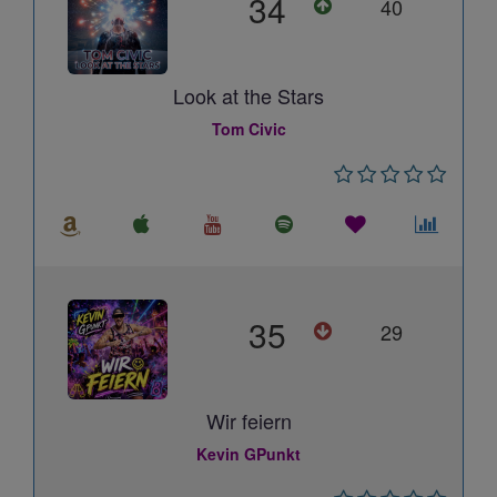
34
40
Look at the Stars
Tom Civic
35
29
Wir feiern
Kevin GPunkt