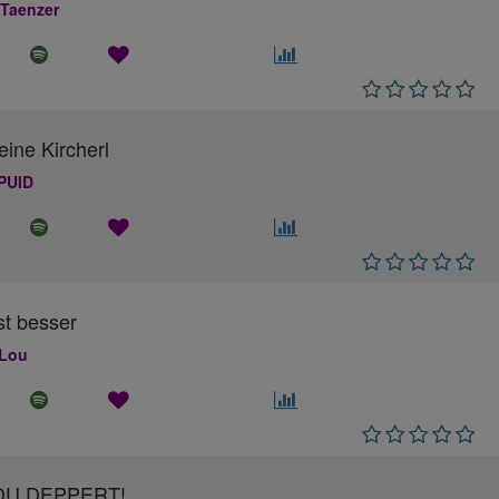
 Taenzer
eine Kircherl
PUID
ist besser
 Lou
DU DEPPERT!