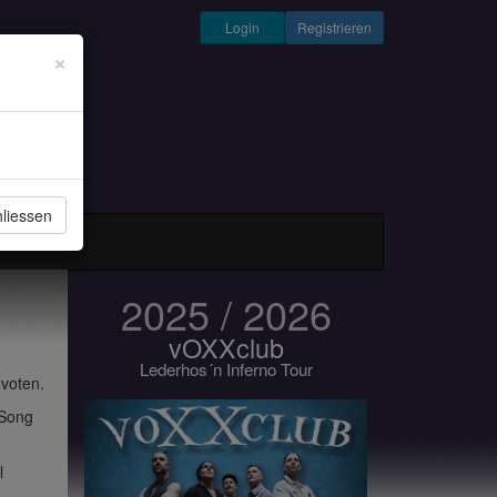
Login
Registrieren
×
liessen
und Musiker
2025 / 2026
vOXXclub
Lederhos´n Inferno Tour
 voten.
 Song
l