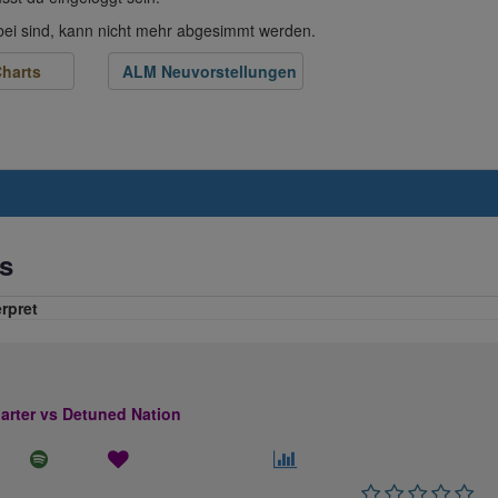
abei sind, kann nicht mehr abgesimmt werden.
harts
ALM Neuvorstellungen
s
erpret
rter vs Detuned Nation