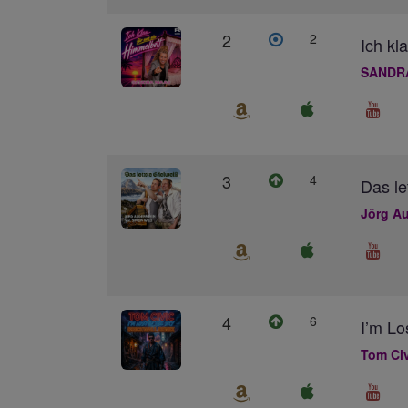
2
2
Ich kl
SANDR
3
4
Das le
Jörg Au
4
6
I’m L
Tom Civ