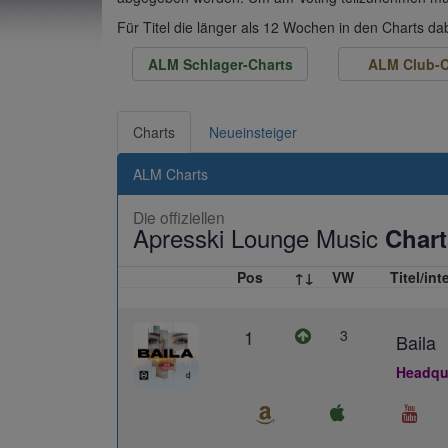
Für Titel die länger als 12 Wochen in den Charts d
ALM Schlager-Charts
ALM Club-C
Charts
Neueinsteiger
ALM Charts
Die offiziellen
Apresski Lounge Music
Chart
Pos
↑↓
VW
Titel/int
1
3
Baila
Headqua