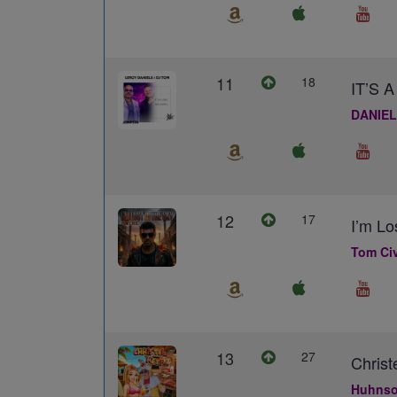
11
18
IT’S
DANIEL
12
17
I’m Lo
Tom Civ
13
27
Christ
Huhns