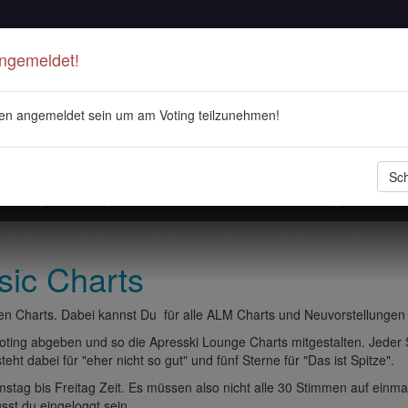
Angemeldet!
en angemeldet sein um am Voting teilzunehmen!
Sch
stellungen
Playlisten
ALM Radio
Veranstaltungen
DJ 
sic Charts
n Charts. Dabei kannst Du für alle ALM Charts und Neuvorstellungen
ting abgeben und so die Apresski Lounge Charts mitgestalten. Jeder
eht dabei für "eher nicht so gut" und fünf Sterne für "Das ist Spitze".
tag bis Freitag Zeit. Es müssen also nicht alle 30 Stimmen auf einma
t du eingeloggt sein.