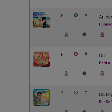
5
8
An der
Huhnso
6
5
Du
Berti &
7
7
Da fin
Der Kof