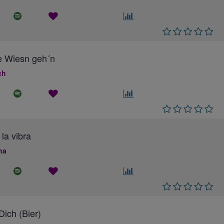
e Wiesn geh´n
ch
 la vibra
na
ich (Bier)