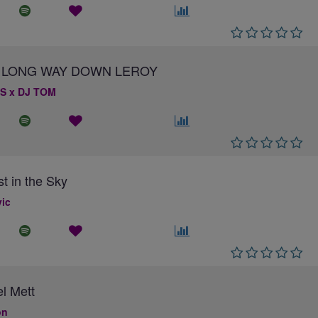
 A LONG WAY DOWN LEROY
S x DJ TOM
st in the Sky
ic
el Mett
on