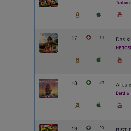
Torben
17
14
Das kl
HERGS
18
22
Alles 
Berti &
19
20
BIST 