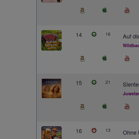
14
16
Auf di
Wildba
15
21
Siente
Juwela
16
13
Ohne D