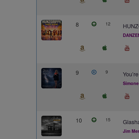
8
12
HUNZ
DANZE
9
9
You’re
Simone
10
15
Glash
Jim Me