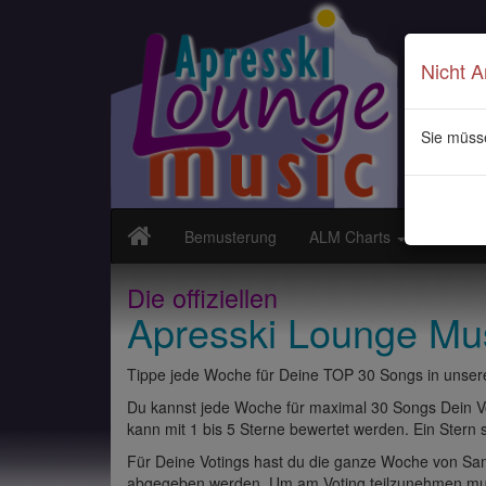
Nicht 
Sie müss
Bemusterung
ALM Charts
Neuvor
Die offiziellen
Apresski Lounge Mu
Tippe jede Woche für Deine TOP 30 Songs in unsere
Du kannst jede Woche für maximal 30 Songs Dein Vo
kann mit 1 bis 5 Sterne bewertet werden. Ein Stern st
Für Deine Votings hast du die ganze Woche von Sams
abgegeben werden. Um am Voting teilzunehmen muss