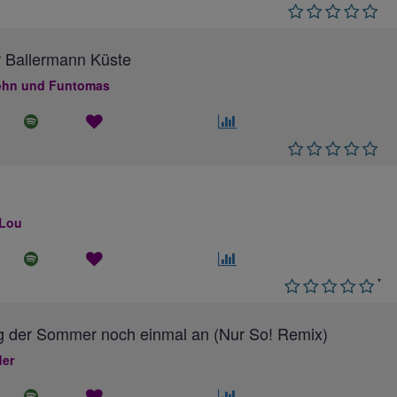
 Ballermann Küste
hn und Funtomas
 Lou
*
g der Sommer noch einmal an (Nur So! Remix)
ler