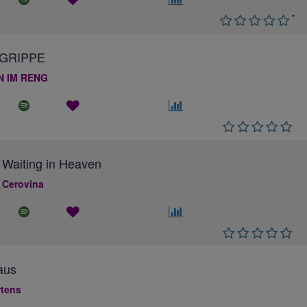
*
GRIPPE
N IM RENG
 Waiting in Heaven
 Cerovina
aus
rtens