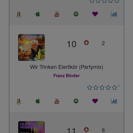
10
2
Wir Trinken Eierlikör (Partymix)
Franz Börder
*
11
8