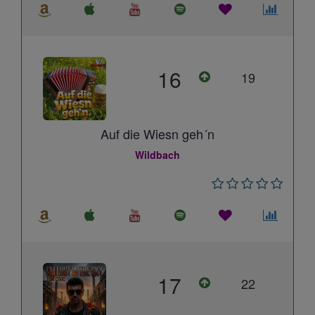
16
19
Auf die Wiesn geh´n
Wildbach
17
22