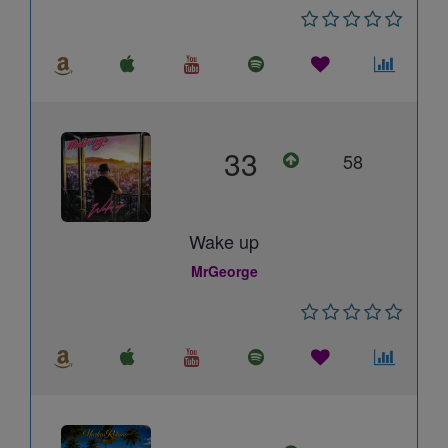
33
58
Wake up
MrGeorge