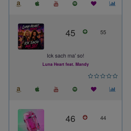
45
55
Ick sach ma' so!
Luna Heart feat. Mandy
46
44