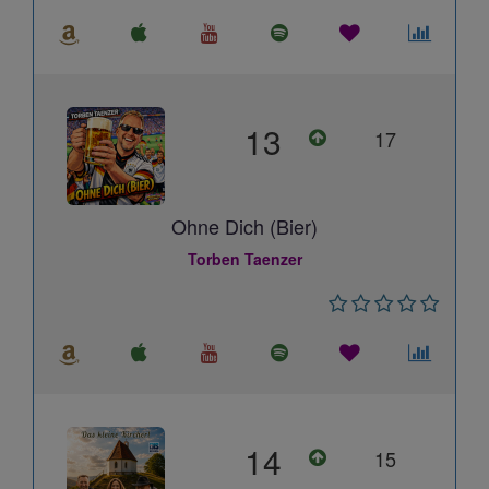
13
17
Ohne Dich (Bier)
Torben Taenzer
14
15