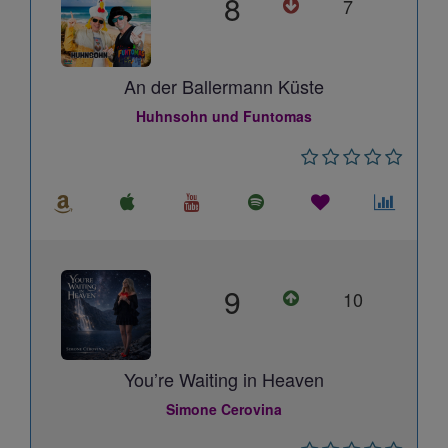
8
7
An der Ballermann Küste
Huhnsohn und Funtomas
9
10
You’re Waiting in Heaven
Simone Cerovina