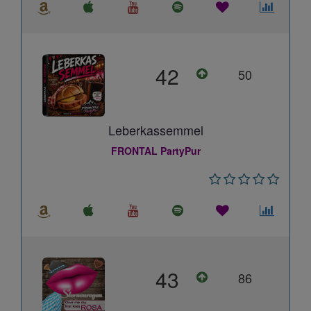
42
50
Leberkassemmel
FRONTAL PartyPur
43
86