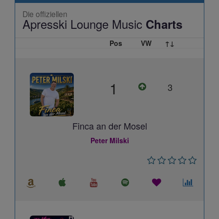
Die offiziellen
Apresski Lounge Music
Charts
Pos
VW
↑↓
1
3
Finca an der Mosel
Peter Milski