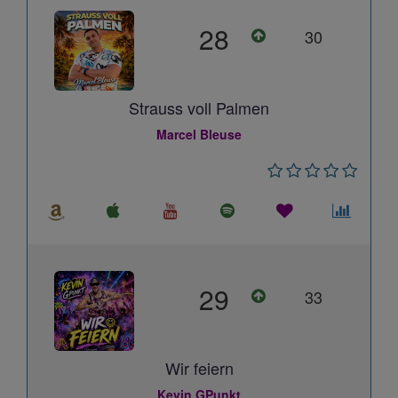
28
30
Strauss voll Palmen
Marcel Bleuse
29
33
Wir feiern
Kevin GPunkt