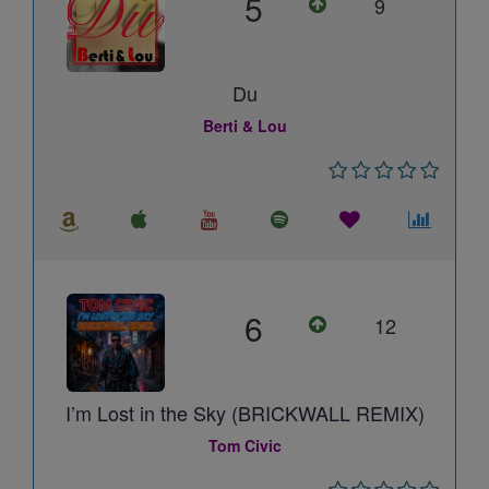
5
9
Du
Berti & Lou
6
12
I’m Lost in the Sky (BRICKWALL REMIX)
Tom Civic