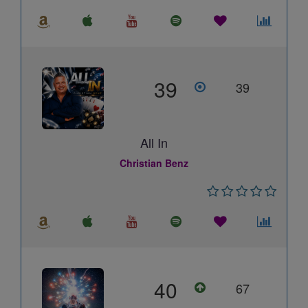
39
39
All In
Christian Benz
40
67