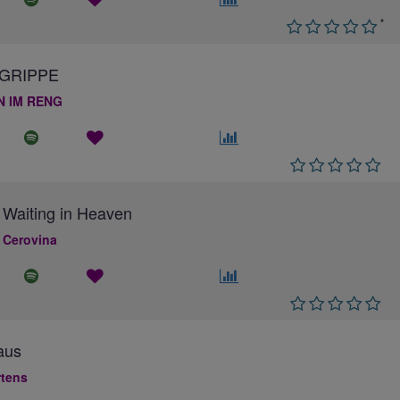
*
GRIPPE
N IM RENG
 Waiting in Heaven
 Cerovina
aus
rtens