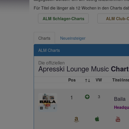
Für Titel die länger als 12 Wochen in den Charts d
ALM Schlager-Charts
ALM Club-C
Charts
Neueinsteiger
ALM Charts
Die offiziellen
Apresski Lounge Music
Chart
Pos
↑↓
VW
Titel/int
1
3
Baila
Headqua