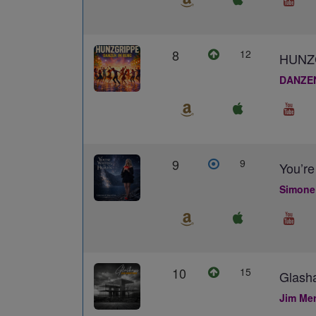
8
12
HUNZ
DANZE
9
9
You’re
Simone
10
15
Glash
Jim Me