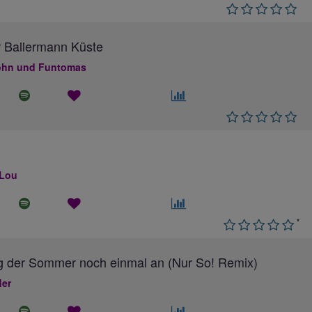
 Ballermann Küste
hn und Funtomas
 Lou
*
g der Sommer noch einmal an (Nur So! Remix)
ler