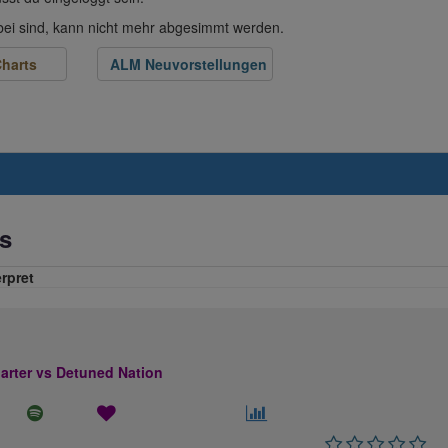
abei sind, kann nicht mehr abgesimmt werden.
harts
ALM Neuvorstellungen
s
erpret
rter vs Detuned Nation