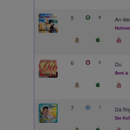
5
8
An der
Huhnso
6
5
Du
Berti &
7
7
Da fin
Der Kof