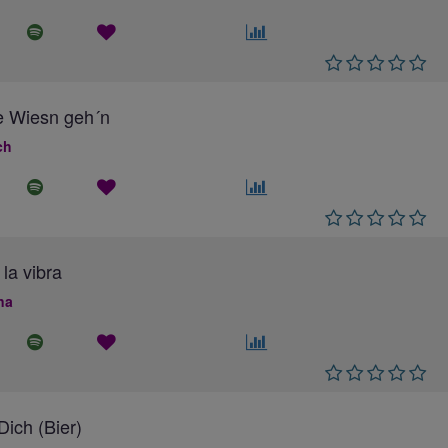
e Wiesn geh´n
ch
 la vibra
na
ich (Bier)