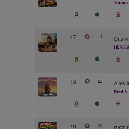
Torben
17
14
Das kl
HERGS
18
22
Alles 
Berti &
19
20
BIST 