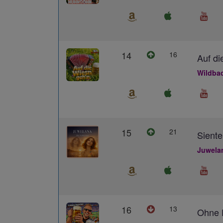
14
16
Auf di
Wildba
15
21
Siente
Juwela
16
13
Ohne D