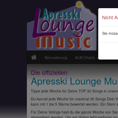
Nicht 
Sie müss
Bemusterung
ALM Charts
Neuvor
Die offiziellen
Apresski Lounge Mu
Tippe jede Woche für Deine TOP 30 Songs in unsere
Du kannst jede Woche für maximal 30 Songs Dein Vo
kann mit 1 bis 5 Sterne bewertet werden. Ein Stern st
Für Deine Votings hast du die ganze Woche von Sams
abgegeben werden. Um am Voting teilzunehmen muss