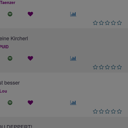
 Taenzer
eine Kircherl
PUID
ist besser
 Lou
DU DEPPERT!