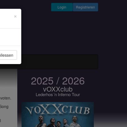
Login
Registrieren
×
liessen
und Musiker
2025 / 2026
vOXXclub
Lederhos´n Inferno Tour
 voten.
 Song
l