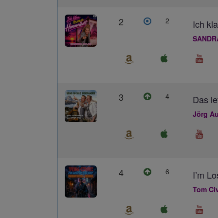
2
2
Ich kl
SANDR
3
4
Das le
Jörg Au
4
6
I’m L
Tom Civ