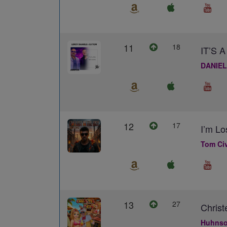
11
18
IT’S
DANIEL
12
17
I’m Lo
Tom Civ
13
27
Christ
Huhns