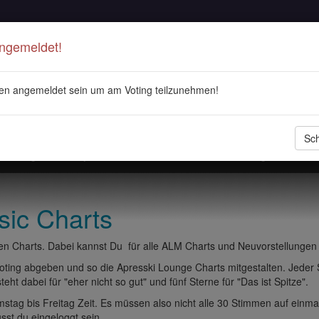
Angemeldet!
en angemeldet sein um am Voting teilzunehmen!
Sch
stellungen
Playlisten
ALM Radio
Veranstaltungen
DJ 
sic Charts
n Charts. Dabei kannst Du für alle ALM Charts und Neuvorstellungen
ting abgeben und so die Apresski Lounge Charts mitgestalten. Jeder
eht dabei für "eher nicht so gut" und fünf Sterne für "Das ist Spitze".
tag bis Freitag Zeit. Es müssen also nicht alle 30 Stimmen auf einma
t du eingeloggt sein.