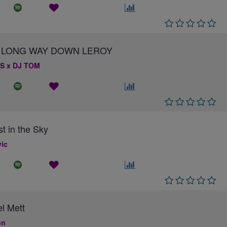
 A LONG WAY DOWN LEROY
S x DJ TOM
st in the Sky
ic
el Mett
on