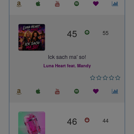
45
55
Ick sach ma' so!
Luna Heart feat. Mandy
46
44