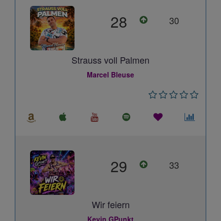
28
30
Strauss voll Palmen
Marcel Bleuse
29
33
Wir feiern
Kevin GPunkt