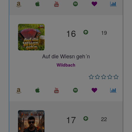
16
19
Auf die Wiesn geh´n
Wildbach
17
22