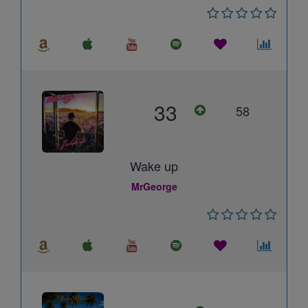
33
58
Wake up
MrGeorge