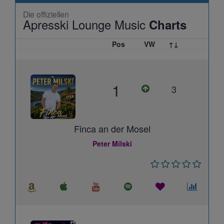
Die offiziellen
Apresski Lounge Music
Charts
Pos
VW
↑↓
1
3
Finca an der Mosel
Peter Milski