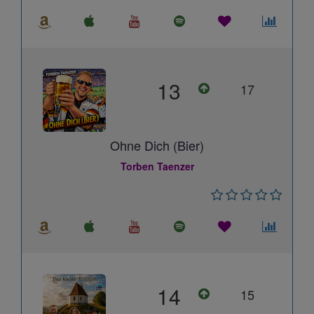
13
17
Ohne Dich (Bier)
Torben Taenzer
14
15