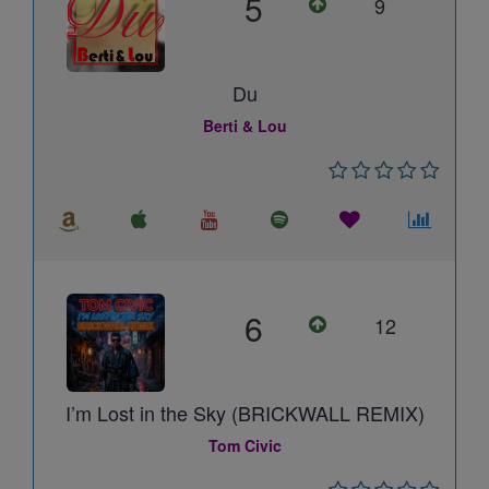
5
9
Du
Berti & Lou
6
12
I’m Lost in the Sky (BRICKWALL REMIX)
Tom Civic