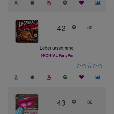
42
50
Leberkassemmel
FRONTAL PartyPur
43
86