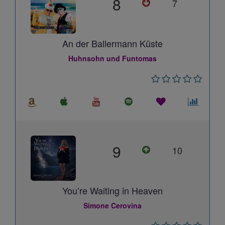
8
7
An der Ballermann Küste
Huhnsohn und Funtomas
9
10
You’re Waiting in Heaven
Simone Cerovina