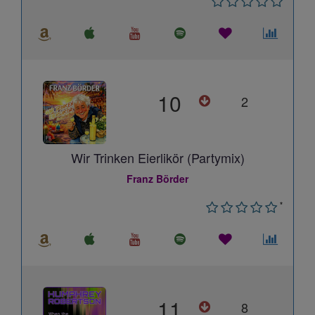
10
2
Wir Trinken Eierlikör (Partymix)
Franz Börder
*
11
8