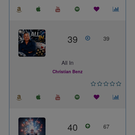
39
39
All In
Christian Benz
40
67