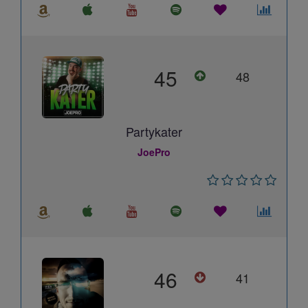
45
48
Partykater
JoePro
46
41