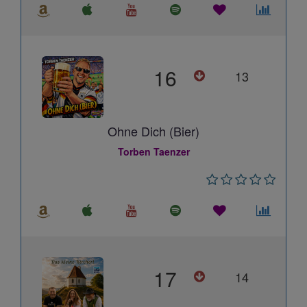
16
13
Ohne Dich (Bier)
Torben Taenzer
17
14