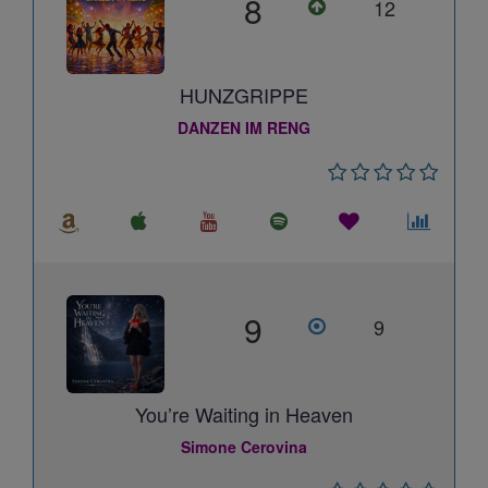
8
12
HUNZGRIPPE
DANZEN IM RENG
9
9
You’re Waiting in Heaven
Simone Cerovina