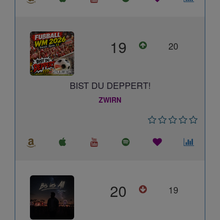
19
20
BIST DU DEPPERT!
ZWIRN
20
19