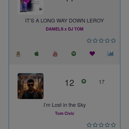
IT’S A LONG WAY DOWN LEROY
DANIELS x DJ TOM
12
17
I’m Lost in the Sky
Tom Civic