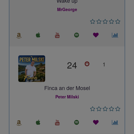
Wake up
MrGeorge
24
1
Finca an der Mosel
Peter Milski