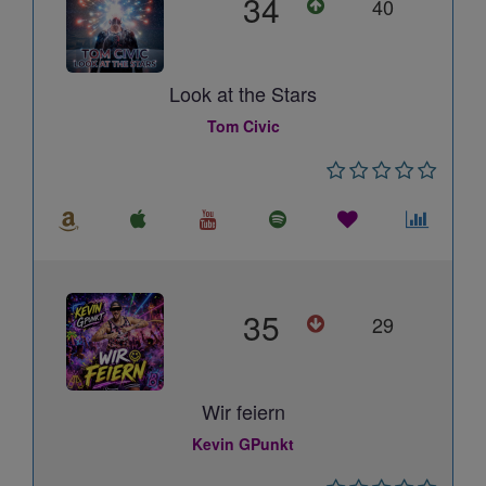
34
40
Look at the Stars
Tom Civic
35
29
Wir feiern
Kevin GPunkt