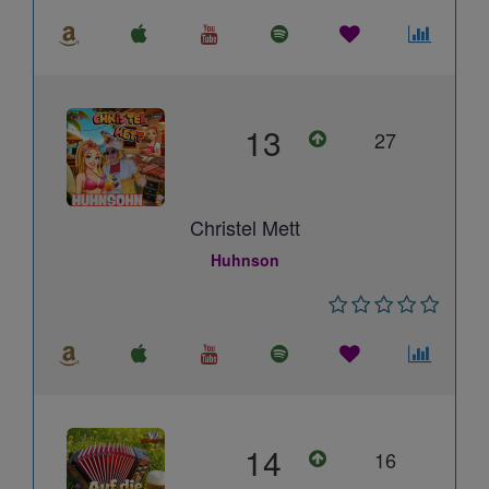
13
27
Christel Mett
Huhnson
14
16