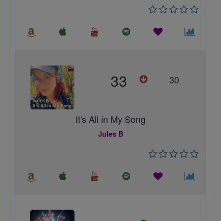
33
30
It's All in My Song
Jules B