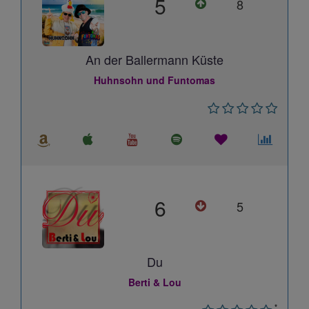
5
8
An der Ballermann Küste
Huhnsohn und Funtomas
6
5
Du
Berti & Lou
*