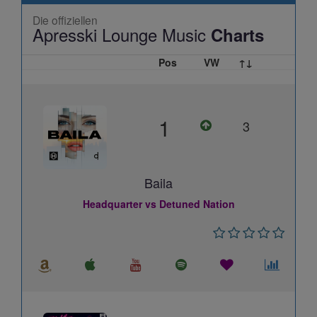
Die offiziellen
Apresski Lounge Music
Charts
Pos
VW
↑↓
1
3
Baila
Headquarter vs Detuned Nation