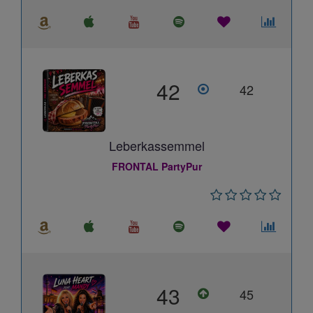
42
42
Leberkassemmel
FRONTAL PartyPur
43
45