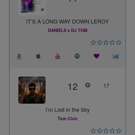
IT’S A LONG WAY DOWN LEROY
DANIELS x DJ TOM
12
17
I’m Lost in the Sky
Tom Civic