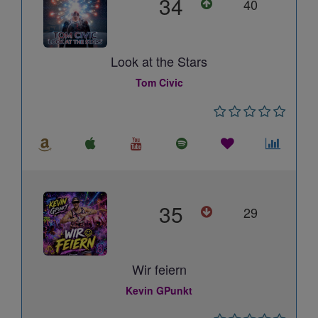
34
40
Look at the Stars
Tom Civic
35
29
Wir feiern
Kevin GPunkt