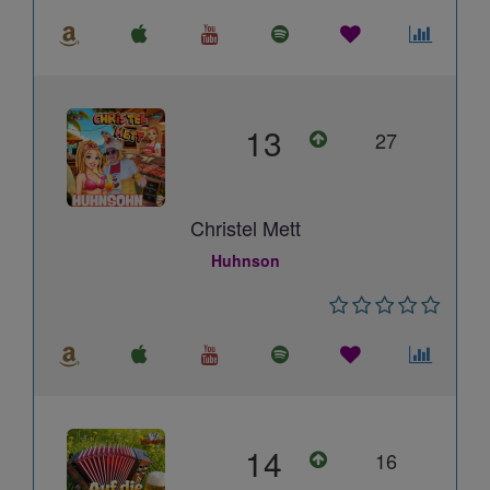
13
27
Christel Mett
Huhnson
14
16