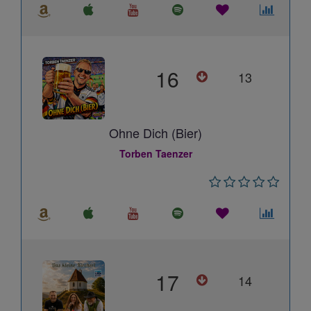
16
13
Ohne Dich (Bier)
Torben Taenzer
17
14