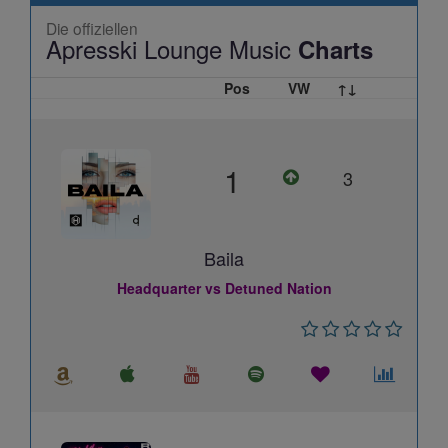
Die offiziellen
Apresski Lounge Music
Charts
Pos
VW
↑↓
1
3
Baila
Headquarter vs Detuned Nation