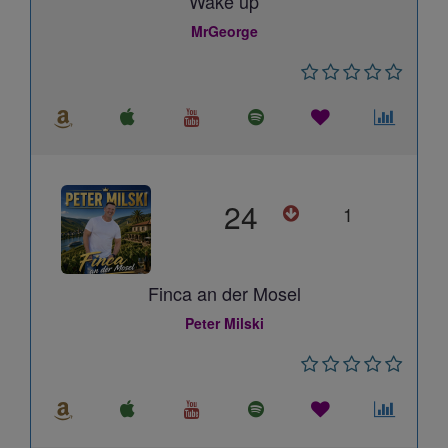
Wake up
MrGeorge
24
1
Finca an der Mosel
Peter Milski