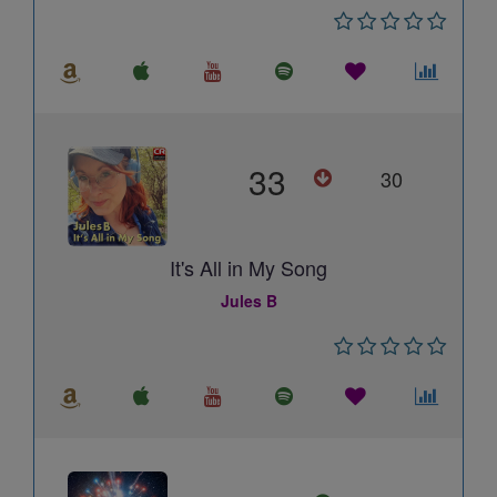
33
30
It's All in My Song
Jules B