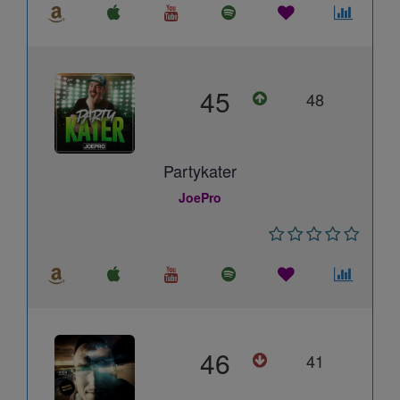
45
48
Partykater
JoePro
46
41