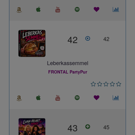
42
42
Leberkassemmel
FRONTAL PartyPur
43
45