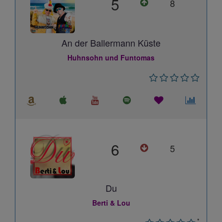
5
8
An der Ballermann Küste
Huhnsohn und Funtomas
6
5
Du
Berti & Lou
*