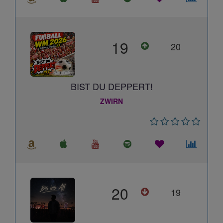
19
20
BIST DU DEPPERT!
ZWIRN
20
19