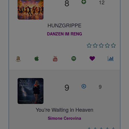
8
12
HUNZGRIPPE
DANZEN IM RENG
9
9
You’re Waiting in Heaven
Simone Cerovina