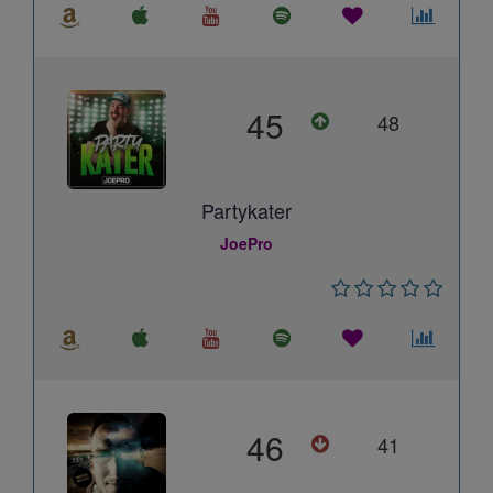
45
48
Partykater
JoePro
46
41