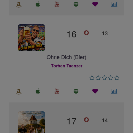
16
13
Ohne Dich (Bier)
Torben Taenzer
17
14