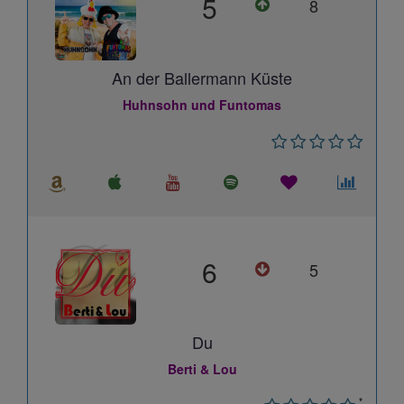
5
8
An der Ballermann Küste
Huhnsohn und Funtomas
6
5
Du
Berti & Lou
*