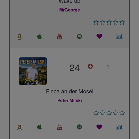
Wake up
MrGeorge
24
1
Finca an der Mosel
Peter Milski