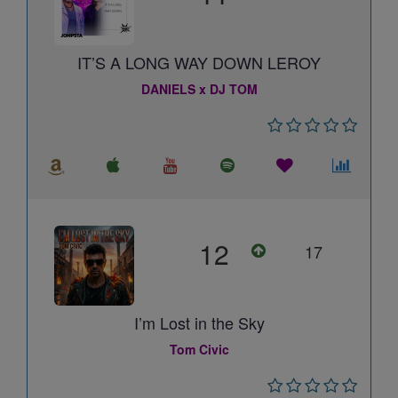
IT’S A LONG WAY DOWN LEROY
DANIELS x DJ TOM
12
17
I’m Lost in the Sky
Tom Civic