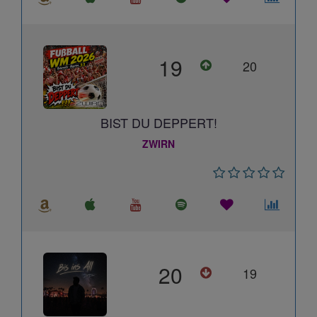
19
20
BIST DU DEPPERT!
ZWIRN
20
19