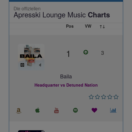
Die offiziellen
Apresski Lounge Music
Charts
Pos
VW
↑↓
1
3
Baila
Headquarter vs Detuned Nation