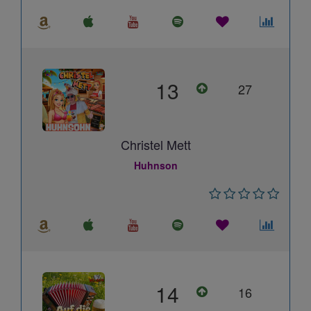
13
27
Christel Mett
Huhnson
14
16