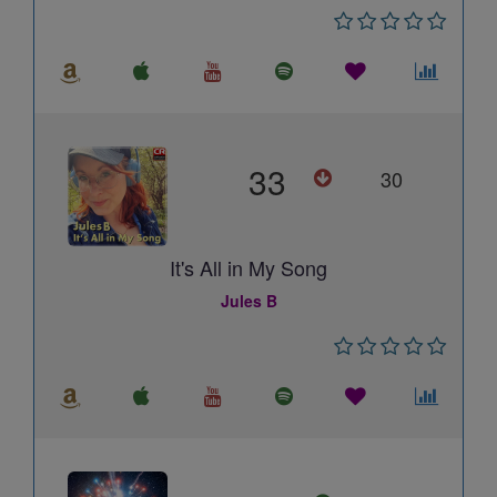
33
30
It's All in My Song
Jules B