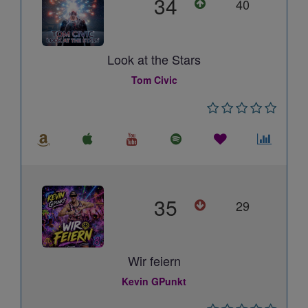
34
40
Look at the Stars
Tom Civic
35
29
Wir feiern
Kevin GPunkt