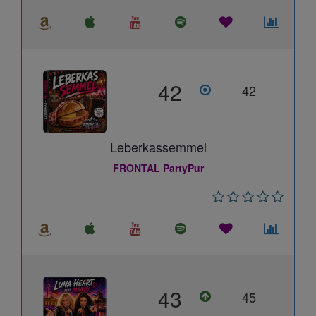
42
42
Leberkassemmel
FRONTAL PartyPur
43
45