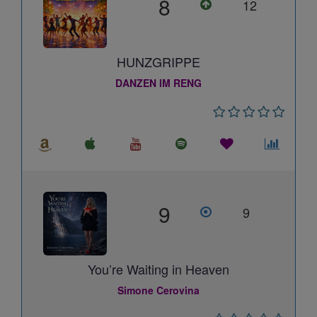
8
12
HUNZGRIPPE
DANZEN IM RENG
9
9
You’re Waiting in Heaven
Simone Cerovina