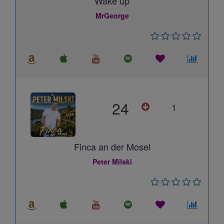
Wake up
MrGeorge
24
1
Finca an der Mosel
Peter Milski