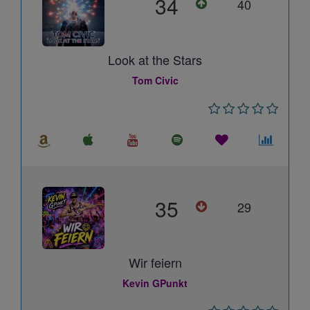
34
40
Look at the Stars
Tom Civic
35
29
Wir feiern
Kevin GPunkt