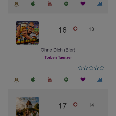
16
13
Ohne Dich (Bier)
Torben Taenzer
17
14