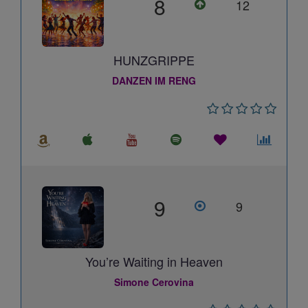
8
12
HUNZGRIPPE
DANZEN IM RENG
9
9
You’re Waiting in Heaven
Simone Cerovina