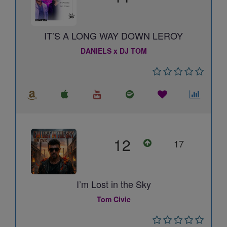
IT’S A LONG WAY DOWN LEROY
DANIELS x DJ TOM
12
17
I’m Lost in the Sky
Tom Civic