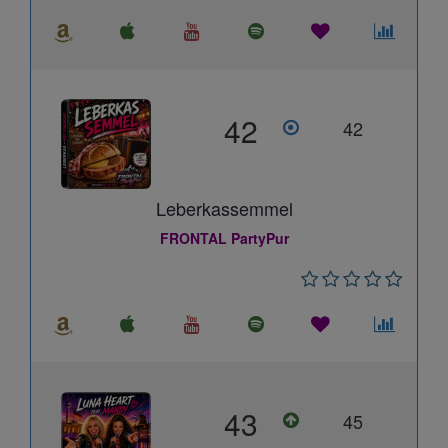
42
42
Leberkassemmel
FRONTAL PartyPur
43
45