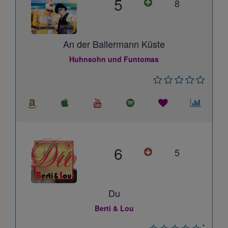
5
8
An der Ballermann Küste
Huhnsohn und Funtomas
6
5
Du
Berti & Lou
*