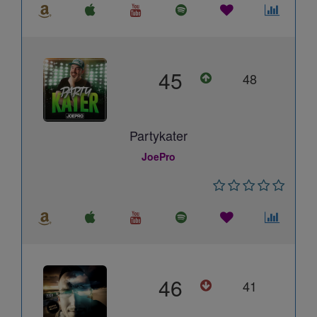
45
48
Partykater
JoePro
46
41