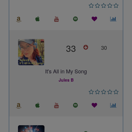
33
30
It's All in My Song
Jules B