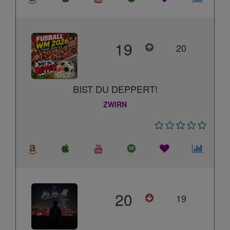
19
20
BIST DU DEPPERT!
ZWIRN
20
19