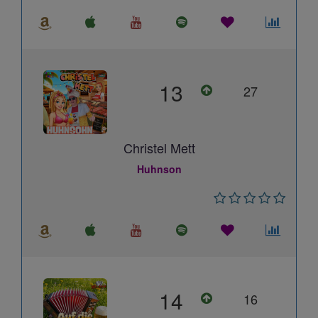
13
27
Christel Mett
Huhnson
14
16