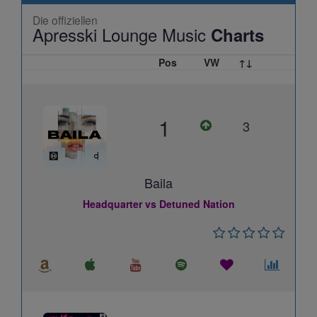
Die offiziellen
Apresski Lounge Music
Charts
Pos
VW
↑↓
1
3
Baila
Headquarter vs Detuned Nation