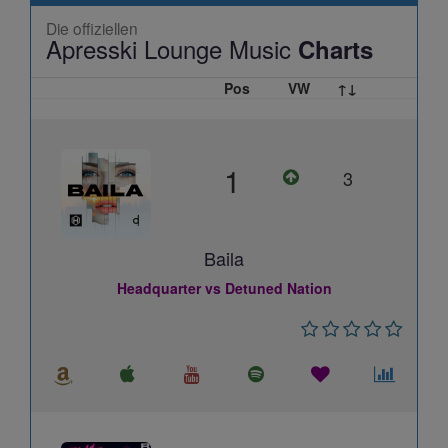
Die offiziellen
Apresski Lounge Music
Charts
Pos
VW
↑↓
1
3
Baila
Headquarter vs Detuned Nation