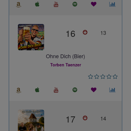
16
13
Ohne Dich (Bier)
Torben Taenzer
17
14