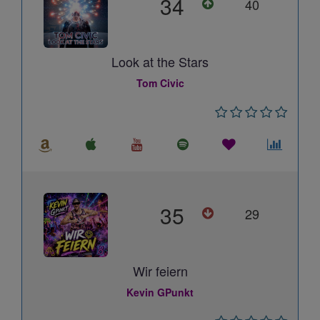
34
40
Look at the Stars
Tom Civic
35
29
Wir feiern
Kevin GPunkt