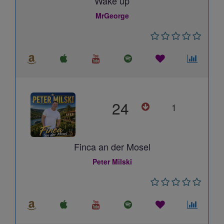
Wake up
MrGeorge
24
1
Finca an der Mosel
Peter Milski