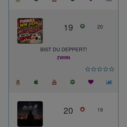
19
20
BIST DU DEPPERT!
ZWIRN
20
19