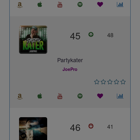
45
48
Partykater
JoePro
46
41