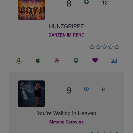
8
12
HUNZGRIPPE
DANZEN IM RENG
9
9
You’re Waiting in Heaven
Simone Cerovina