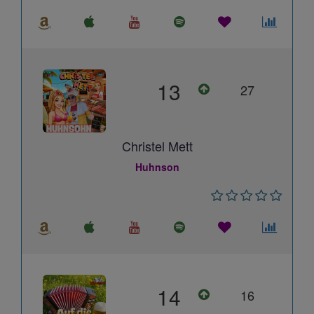
13
27
Christel Mett
Huhnson
14
16