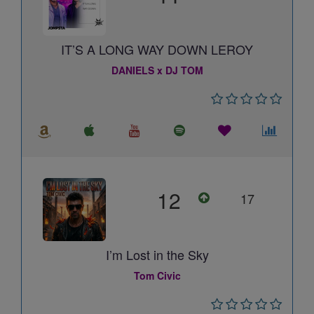
IT’S A LONG WAY DOWN LEROY
DANIELS x DJ TOM
12
17
I’m Lost in the Sky
Tom Civic