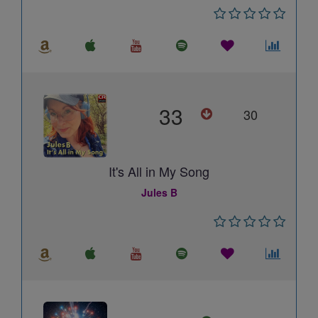
33
30
It's All in My Song
Jules B