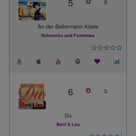
5
8
An der Ballermann Küste
Huhnsohn und Funtomas
6
5
Du
Berti & Lou
*