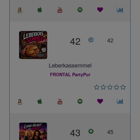
42
42
Leberkassemmel
FRONTAL PartyPur
43
45