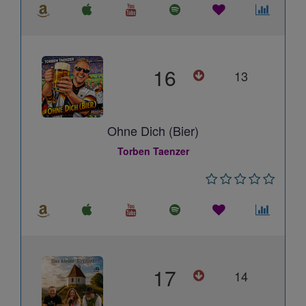
16
13
Ohne Dich (Bier)
Torben Taenzer
17
14