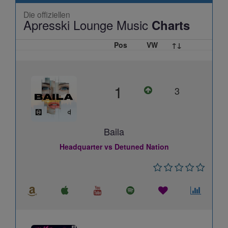
Die offiziellen
Apresski Lounge Music
Charts
Pos
VW
↑↓
1
3
Baila
Headquarter vs Detuned Nation