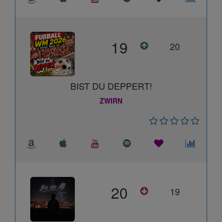
19
20
BIST DU DEPPERT!
ZWIRN
20
19