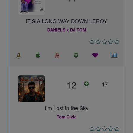
IT’S A LONG WAY DOWN LEROY
DANIELS x DJ TOM
12
17
I’m Lost in the Sky
Tom Civic