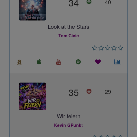
34
40
Look at the Stars
Tom Civic
35
29
Wir feiern
Kevin GPunkt