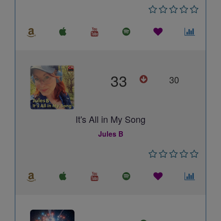
33
30
It's All in My Song
Jules B