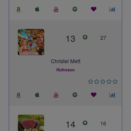
13
27
Christel Mett
Huhnson
14
16