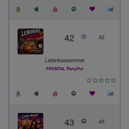
42
42
Leberkassemmel
FRONTAL PartyPur
43
45