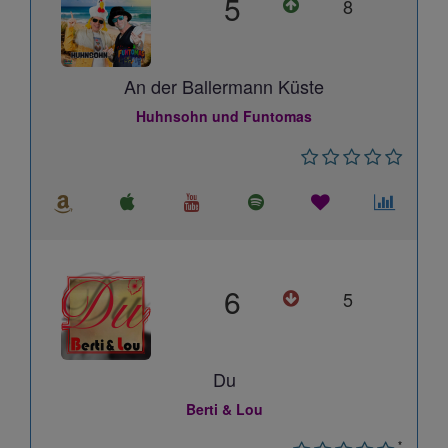
5
8
An der Ballermann Küste
Huhnsohn und Funtomas
6
5
Du
Berti & Lou
*