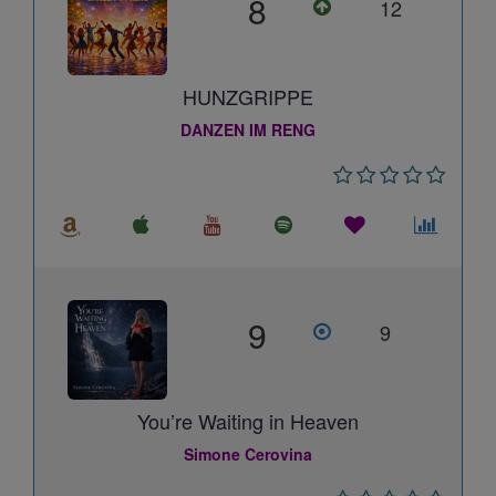
8
12
HUNZGRIPPE
DANZEN IM RENG
9
9
You’re Waiting in Heaven
Simone Cerovina