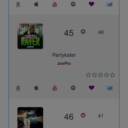
45
48
Partykater
JoePro
46
41