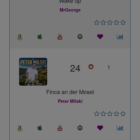
Wake up
MrGeorge
24
1
Finca an der Mosel
Peter Milski