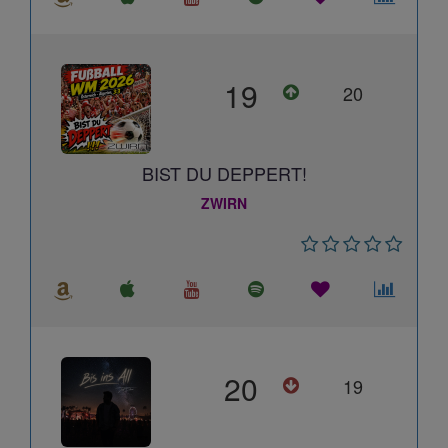
19
20
BIST DU DEPPERT!
ZWIRN
20
19