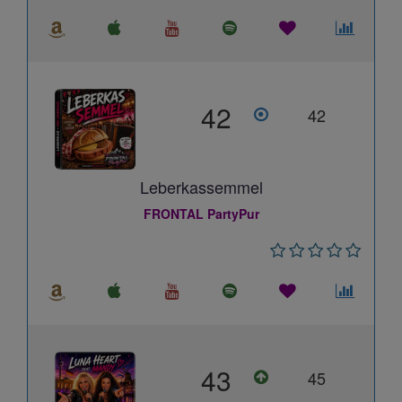
42
42
Leberkassemmel
FRONTAL PartyPur
43
45