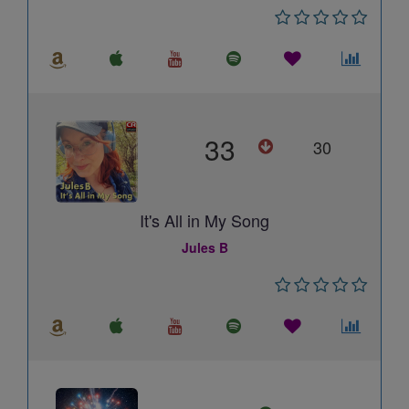
33
30
It's All in My Song
Jules B