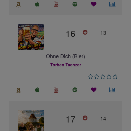
16
13
Ohne Dich (Bier)
Torben Taenzer
17
14