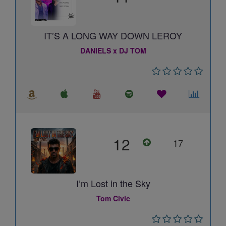
IT’S A LONG WAY DOWN LEROY
DANIELS x DJ TOM
12
17
I’m Lost in the Sky
Tom Civic