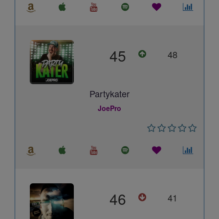
45
48
Partykater
JoePro
46
41