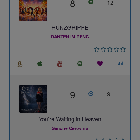
8
12
HUNZGRIPPE
DANZEN IM RENG
9
9
You’re Waiting in Heaven
Simone Cerovina