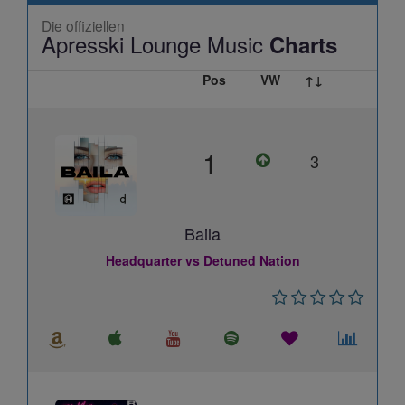
Die offiziellen
Apresski Lounge Music
Charts
Pos
VW
↑↓
1
3
Baila
Headquarter vs Detuned Nation