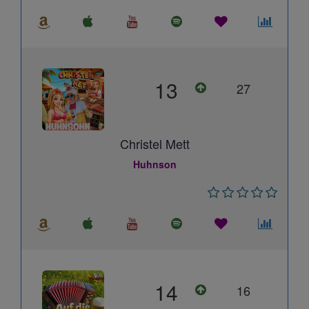
13
27
Christel Mett
Huhnson
14
16