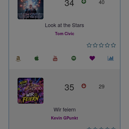
34
40
Look at the Stars
Tom Civic
35
29
Wir feiern
Kevin GPunkt