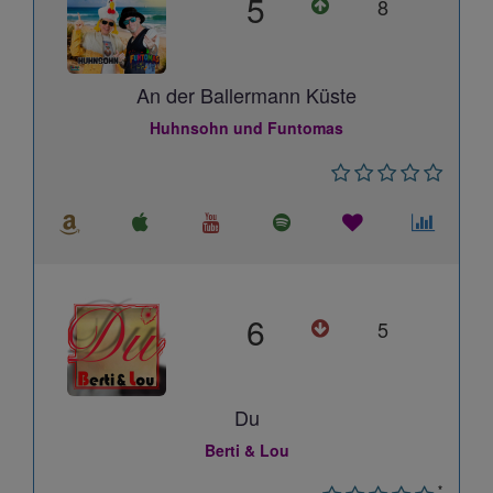
5
8
An der Ballermann Küste
Huhnsohn und Funtomas
6
5
Du
Berti & Lou
*