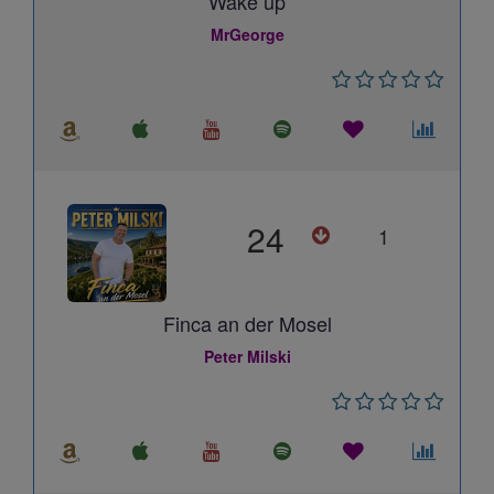
Wake up
MrGeorge
24
1
Finca an der Mosel
Peter Milski