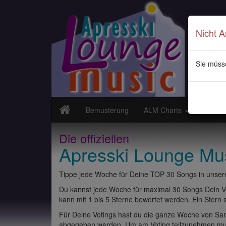
Nicht 
Sie müss
Bemusterung
ALM Charts
Neuvor
Die offiziellen
Apresski Lounge Mu
Tippe jede Woche für Deine TOP 30 Songs in unsere
Du kannst jede Woche für maximal 30 Songs Dein Vo
kann mit 1 bis 5 Sterne bewertet werden. Ein Stern st
Für Deine Votings hast du die ganze Woche von Sams
abgegeben werden. Um am Voting teilzunehmen muss