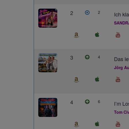
2
2
Ich kl
SANDR
3
4
Das le
Jörg Au
4
6
I’m L
Tom Civ