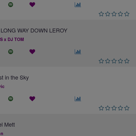
 A LONG WAY DOWN LEROY
S x DJ TOM
st in the Sky
ic
el Mett
on