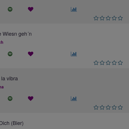
e Wiesn geh´n
ch
 la vibra
na
ich (Bier)