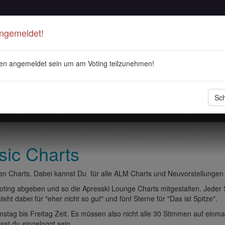
Angemeldet!
en angemeldet sein um am Voting teilzunehmen!
Sch
stellungen
Playlisten
ALM Radio
Veranstaltungen
DJ 
sic Charts
n Charts. Dabei kannst Du für alle ALM Charts und Neuvorstellungen
ting abgeben und so die Apresski Lounge Charts mitgestalten. Jeder
eht dabei für "eher nicht so gut" und fünf Sterne für "Das ist Spitze".
tag bis Freitag Zeit. Es müssen also nicht alle 30 Stimmen auf einma
t du eingeloggt sein.