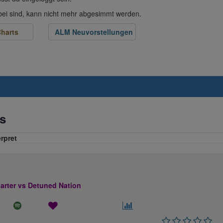
abei sind, kann nicht mehr abgesimmt werden.
harts
ALM Neuvorstellungen
s
erpret
rter vs Detuned Nation