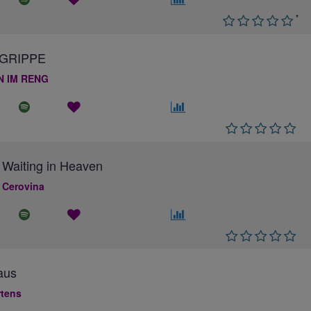
*
GRIPPE
N IM RENG
 Waiting in Heaven
 Cerovina
aus
rtens