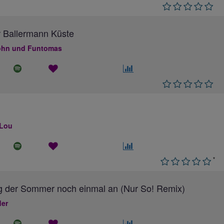
 Ballermann Küste
hn und Funtomas
 Lou
*
g der Sommer noch einmal an (Nur So! Remix)
ler