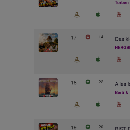
Torben
17
14
Das kl
HERGS
18
22
Alles 
Berti &
19
20
BIST 