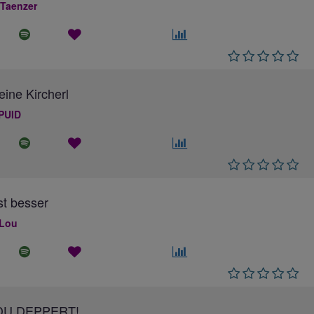
 Taenzer
eine Kircherl
PUID
ist besser
 Lou
DU DEPPERT!