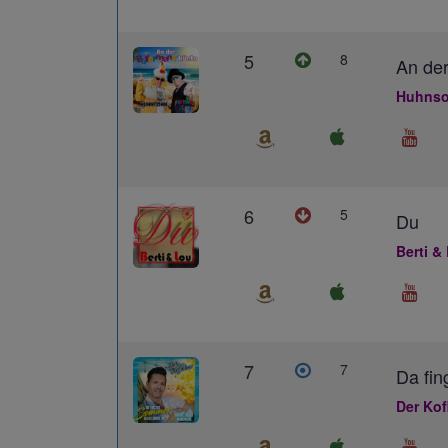
5
8
An der
Huhnso
6
5
Du
Berti &
7
7
Da fin
Der Kof