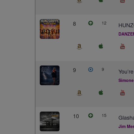
8
12
HUNZ
DANZE
9
9
You’re
Simone
10
15
Glash
Jim Me