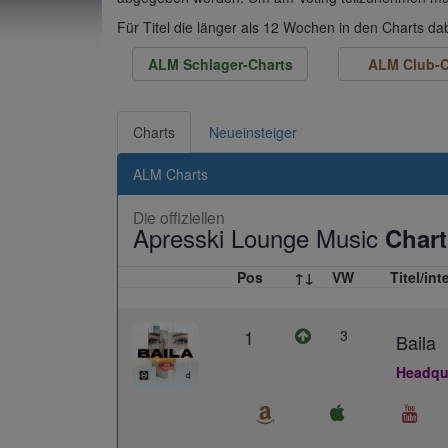
Für Titel die länger als 12 Wochen in den Charts d
ALM Schlager-Charts
ALM Club-C
Charts
Neueinsteiger
ALM Charts
Die offiziellen
Apresski Lounge Music
Chart
Pos
↑↓
VW
Titel/int
1
3
Baila
Headqua