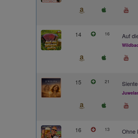
14
16
Auf di
Wildba
15
21
Siente
Juwela
16
13
Ohne D