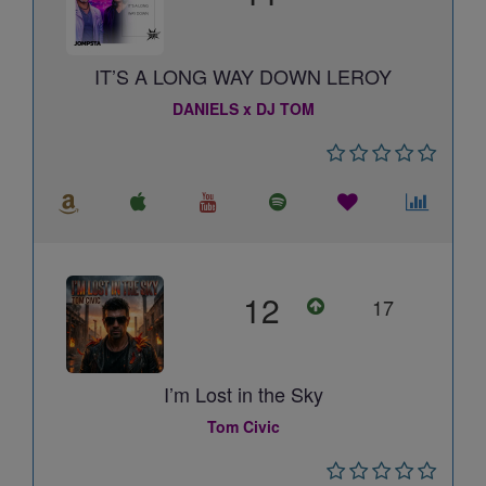
IT’S A LONG WAY DOWN LEROY
DANIELS x DJ TOM
12
17
I’m Lost in the Sky
Tom Civic