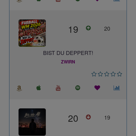
19
20
BIST DU DEPPERT!
ZWIRN
20
19