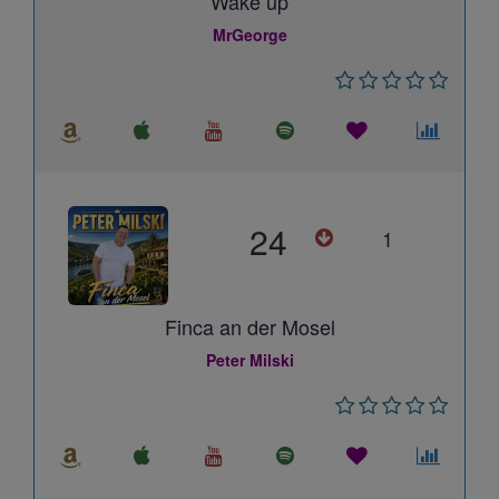
Wake up
MrGeorge
24
1
Finca an der Mosel
Peter Milski