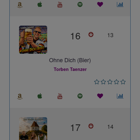
16
13
Ohne Dich (Bier)
Torben Taenzer
17
14