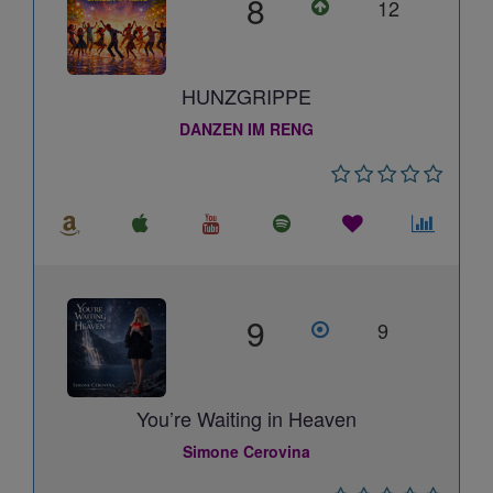
8
12
HUNZGRIPPE
DANZEN IM RENG
9
9
You’re Waiting in Heaven
Simone Cerovina