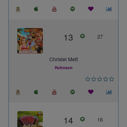
13
27
Christel Mett
Huhnson
14
16