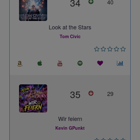
34
40
Look at the Stars
Tom Civic
35
29
Wir feiern
Kevin GPunkt