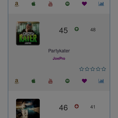
45
48
Partykater
JoePro
46
41