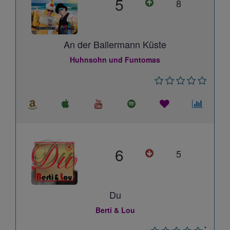
5
8
An der Ballermann Küste
Huhnsohn und Funtomas
6
5
Du
Berti & Lou
*