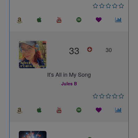
33
30
It's All in My Song
Jules B