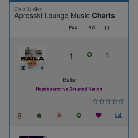
Die offiziellen
Apresski Lounge Music
Charts
Pos
VW
↑↓
1
3
Baila
Headquarter vs Detuned Nation