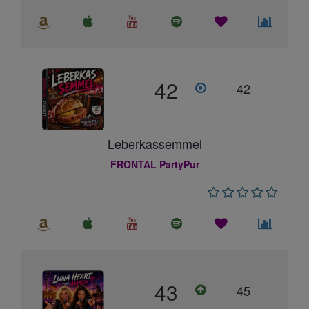
42
42
Leberkassemmel
FRONTAL PartyPur
43
45