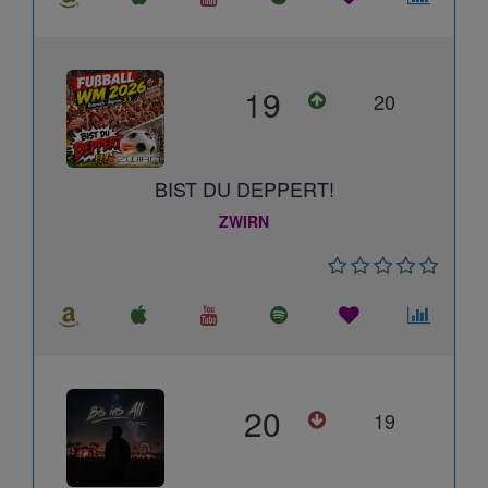
19
20
BIST DU DEPPERT!
ZWIRN
20
19