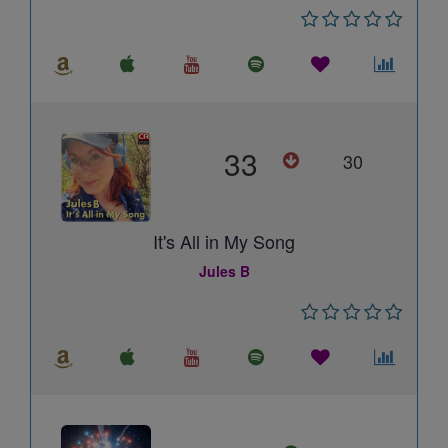
33
30
It's All in My Song
Jules B