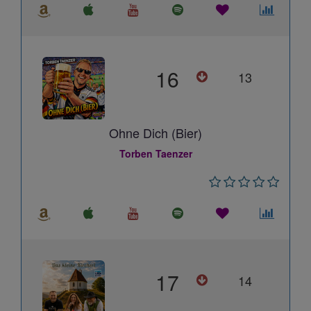
16
13
Ohne Dich (Bier)
Torben Taenzer
17
14