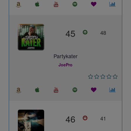
45
48
Partykater
JoePro
46
41