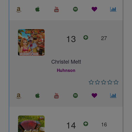
13
27
Christel Mett
Huhnson
14
16