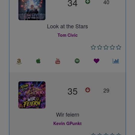
34
40
Look at the Stars
Tom Civic
35
29
Wir feiern
Kevin GPunkt