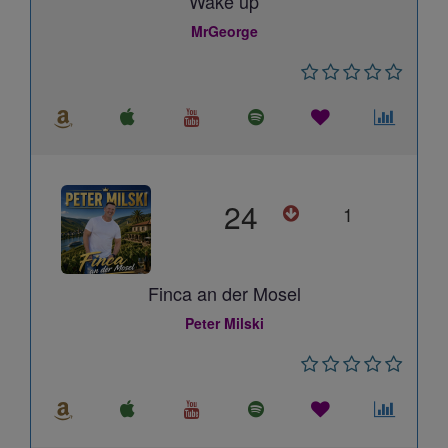
Wake up
MrGeorge
24
1
Finca an der Mosel
Peter Milski