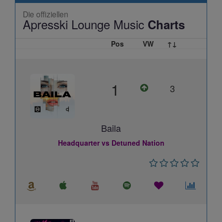
Die offiziellen
Apresski Lounge Music
Charts
Pos
VW
↑↓
1
3
Baila
Headquarter vs Detuned Nation