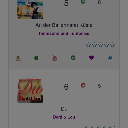
5
8
An der Ballermann Küste
Huhnsohn und Funtomas
6
5
Du
Berti & Lou
*