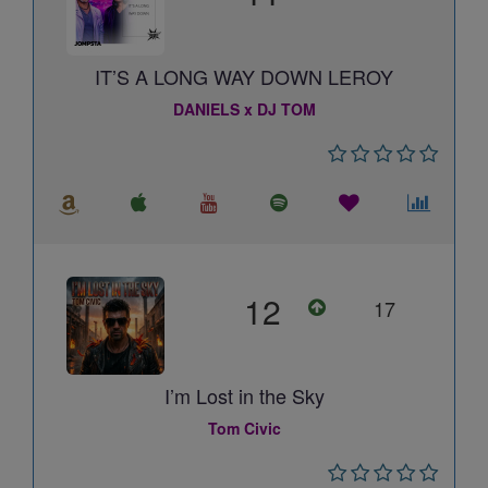
IT’S A LONG WAY DOWN LEROY
DANIELS x DJ TOM
12
17
I’m Lost in the Sky
Tom Civic