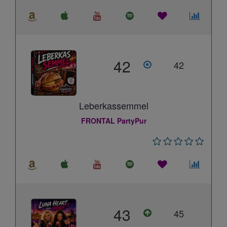
42
42
Leberkassemmel
FRONTAL PartyPur
43
45