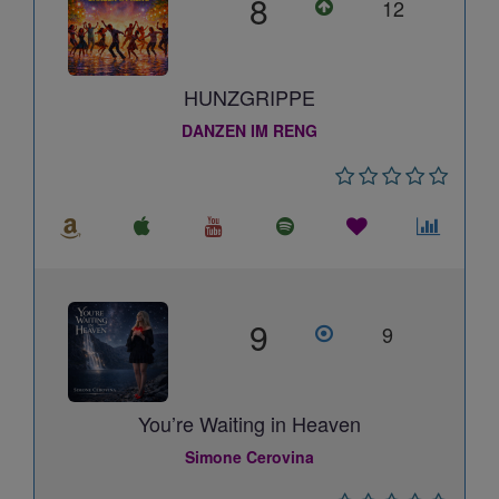
8
12
HUNZGRIPPE
DANZEN IM RENG
9
9
You’re Waiting in Heaven
Simone Cerovina