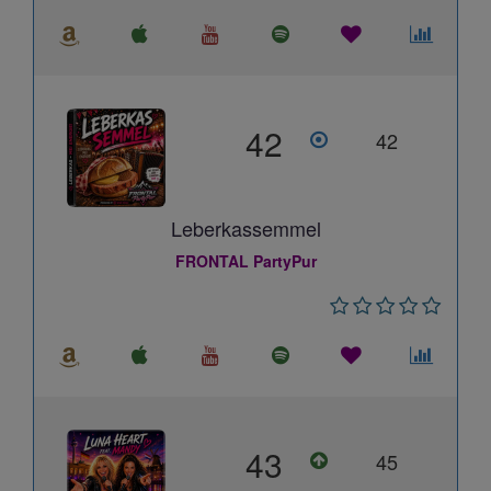
42
42
Leberkassemmel
FRONTAL PartyPur
43
45