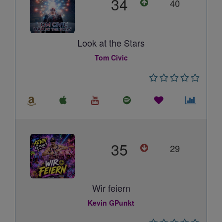
34
40
Look at the Stars
Tom Civic
35
29
Wir feiern
Kevin GPunkt