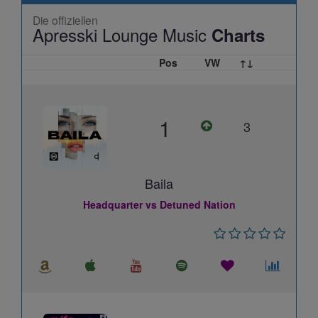
Die offiziellen
Apresski Lounge Music
Charts
Pos
VW
↑↓
1
3
Baila
Headquarter vs Detuned Nation