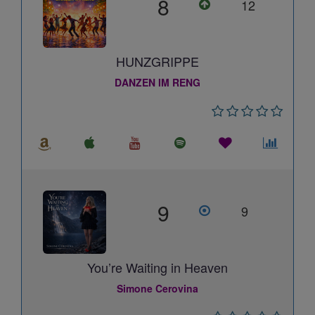
8
12
HUNZGRIPPE
DANZEN IM RENG
9
9
You’re Waiting in Heaven
Simone Cerovina