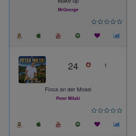
Wake up
MrGeorge
24
1
Finca an der Mosel
Peter Milski