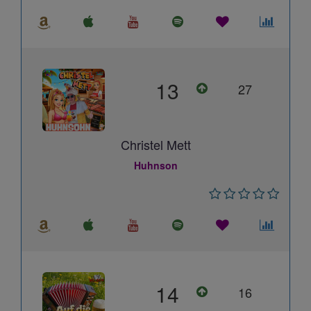
13
27
Christel Mett
Huhnson
14
16