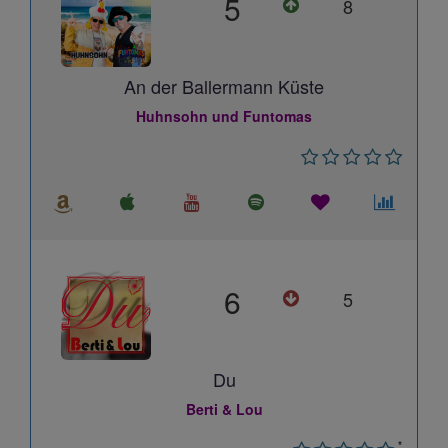
5
8
An der Ballermann Küste
Huhnsohn und Funtomas
6
5
Du
Berti & Lou
*