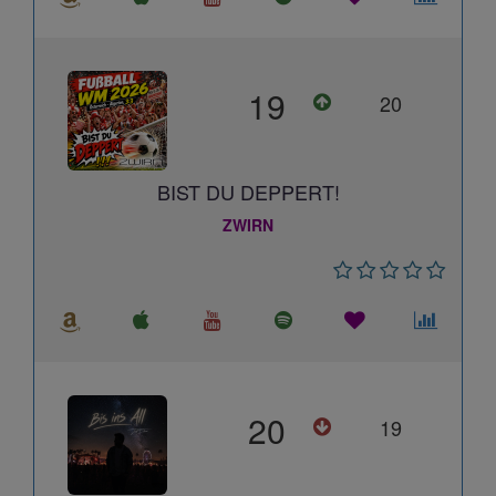
19
20
BIST DU DEPPERT!
ZWIRN
20
19