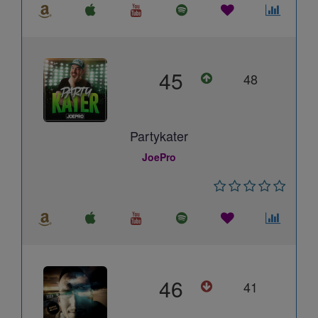
45
48
Partykater
JoePro
46
41