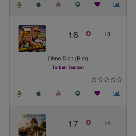
16
13
Ohne Dich (Bier)
Torben Taenzer
17
14