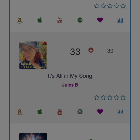
33
30
It's All in My Song
Jules B