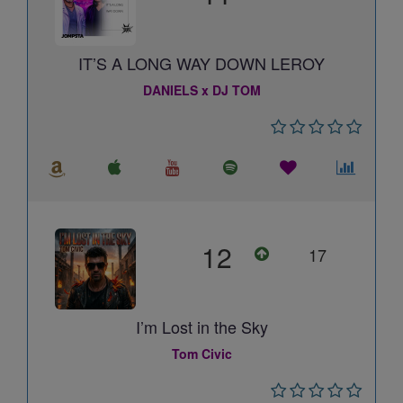
IT’S A LONG WAY DOWN LEROY
DANIELS x DJ TOM
12
17
I’m Lost in the Sky
Tom Civic